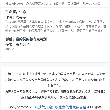
帝氏集团总裁，外人眼中雷厉风行、冷酷无情、洁身自好！ 几乎无人敢惹！然
而，媒体下的男人，贴心的给一绝美女人披上外套，凌厉的五官变得柔和，温
生命啊，生命
柔缱绻， “夜深了，小心着凉。”明媚绝美的女人利索地丢下外套， “影响了晚礼
裙的美感。”帝司寒委屈: “我不想别人看到你迷人的
作者：哈夫威
在未来的世界里，人类将可以操控意识，并将意识附着于微粒之上，这使得人
类可以用载人基因治疗治愈全部疾病。 宋学津是第一个载人治疗的科学家，在
他治疗的过程中，他看见了生命的绚烂，壮观与伟大。 汲取了生命的能量对生
命有了新的认识。
御兽，我的契约兽有点特别
作者：玉龙公子
66666
万相之王小说网提供从逃荒开始：农家女的发家致富路小说全文阅读、从逃荒
开始：农家女的发家致富路最新章节列表无弹窗，小说的版权为原作者回应发
财猫所有。
内容收集自互联网和广大小说爱好者上传，如果发现侵犯您的权益，请及时联
系本站处理小说从逃荒开始：农家女的发家致富路。
Copyright©2020
从逃荒开始：农家女的发家致富路
All Rights