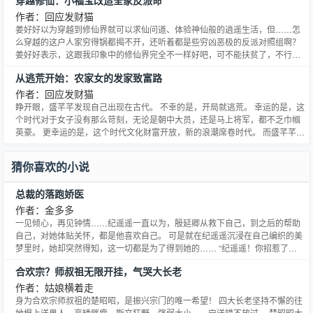
穿越修仙：小福宝改造全家反派命
作者：回应发财猫
姜好好以为穿越到修仙界就可以求仙问道、体验神仙般的逍遥生活，但……怎
么穿越的这户人家穷得锅都揭不开，还听着都是些穷凶恶极的反派对照组啊？
姜好好表示，这跟我印象中的修仙界完全不一样好吧，可不能扶贫了，不行赶
紧跑路！ 但慢慢长大的姜好好却越来越离不开这个家了，姜好好：糟了，难道
从逃荒开始：农家女的发家致富路
该不会是中了反派爹娘的亲情蛊了吧！
作者：回应发财猫
睁开眼，盛芊芊发现自己出现在古代。 不幸的是，开局就逃荒。 幸运的是，这
个时代对于女子没有那么苛刻，无论是朝中大员，还是马上将军，都不乏巾帼
英豪。 更幸运的是，这个时代文化财富开放，新的浪潮席卷时代。 而盛芊芊也
没有什么远大理想，她想的更多的则是—— 逃荒路上庇佑宠溺自己的家人和扮
猪吃虎的“夫婿”，在这个风雨飘泊的世界有自己和家人的一处安身立命之地。
猜你喜欢的小说
于是，从逃荒到郡城，从创办书肆搬运古典名著安身
总裁的落跑娇医
作者：金多多
一见倾心，再见钟情……纪遥遥一直以为，殷延卿从救下自己，到之后的帮助
自己，对她体贴关怀，都是他喜欢自己。 可是就在纪遥遥沉浸在自己编织的美
梦里时，她却突然得知，这一切都是为了得到她的…… “纪遥遥！你招惹了我
还想走？”面对想要离去的女人，他直接将人扣在怀中。 “你都已经得到你想要
合欢宗？师叔祖无限开挂，气哭大长老
的，为什么不能放过我？”
作者：姑娘横着走
身为合欢宗师叔祖的楚昭昭，是振兴宗门的唯一希望！ 四大长老坚持不懈的往
她榻上送男人，高矮胖瘦、斯文狂野、强弱大小……宁送错不放过。 楚昭昭大