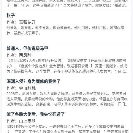
手一挥：“不必，这些我都试过了！” 某男将她逼至墙角，眼尾发红：“都试过
了？什么时候？在哪里？” 楚昭昭一脸骄傲：“在梦里！” 某男给她比了个9，因
棋子
为6翻了。 白天，楚昭昭是清心寡欲，恨不得修无情道的合欢宗师叔祖。 晚
上，她是在梦里夜夜笙歌，戏尽天下美男的花心
作者：蔷薇花开
他爱她，她爱他，他不爱她，但她爱着他。他利用她，她利用他，她掏心掏
肺，最后却成了弃子。
普通人，但传说级马甲
作者：西风醉
【星际+军校+人外+修罗场+升级流】 【隔壁完结文《开局随机抽取神明前男
友》、《眷属个个要造反》量大管饱，欢迎客官食用~】 苏唐一觉醒来，就成
为了街头拾荒者。 这个世界，存在于神话传说的超凡种和人类共生，全民以契
约超凡种成为觉醒者为荣耀。 广场上，和她在游戏中契约的眷属有八分像的神
深渊入侵？身为魔修的我笑了
像，由星际人类全民供奉，圣洁无垢，熠熠生辉；雕像旁，她饥肠辘辘，穷困
潦倒。 在饿死的边缘，苏唐耳边响起声音。 【欢迎回
作者：金血麒麟
2028年，深渊入侵，超凡力量随之降临，蓝星进入全民觉醒时代。 觉醒者可
进入深渊，收集被吞没的火种，借此掌握毁天灭地的力量，但蓝星亦时刻面临
深渊生物的威胁。 穿越而来，获得无量圣道宗传承的楚休，看着眼前一门门丧
心病狂的魔道秘术陷入了沉思。 “炼制白骨幡需要活祭上百凡人，这......丧尸应
渣了各路大佬后，我失忆死遁了
该也算人吧？”而很快他就发现，那些诡异恐怖的深渊生物，用来炼制魔器，不
仅效果竟出奇的好，还不会诞生杀孽，最关键
作者：山上墨鹤
温皎月被假千金推下楼后，一睁眼来到了十年后，还多了个霸道俊美的未婚
夫！ 究竟发生了什么？我怎么会来到十年后！确定不是穿越！？帝司寒是京都