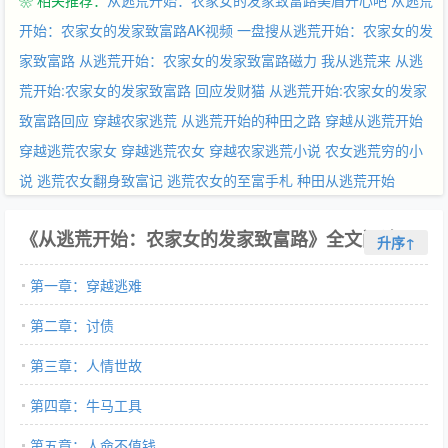
❀ 相关推荐：
从逃荒开始：农家女的发家致富路美眉开心吧
从逃荒
古老而又伟大的时代，安心地当起了富婆。
开始：农家女的发家致富路AK视频
一盘搜从逃荒开始：农家女的发
家致富路
从逃荒开始：农家女的发家致富路磁力
我从逃荒来
从逃
荒开始:农家女的发家致富路 回应发财猫
从逃荒开始:农家女的发家
致富路回应
穿越农家逃荒
从逃荒开始的种田之路
穿越从逃荒开始
穿越逃荒农家女
穿越逃荒农女
穿越农家逃荒小说
农女逃荒穷的小
说
逃荒农女翻身致富记
逃荒农女的至富手札
种田从逃荒开始
《从逃荒开始：农家女的发家致富路》全文阅读
升序↑
第一章：穿越逃难
第二章：讨债
第三章：人情世故
第四章：牛马工具
第五章：人命不值钱