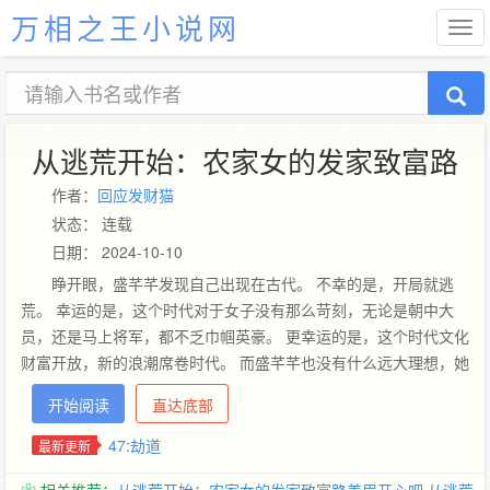
万相之王小说网
从逃荒开始：农家女的发家致富路
作者：
回应发财猫
状态： 连载
日期： 2024-10-10
睁开眼，盛芊芊发现自己出现在古代。 不幸的是，开局就逃
荒。 幸运的是，这个时代对于女子没有那么苛刻，无论是朝中大
员，还是马上将军，都不乏巾帼英豪。 更幸运的是，这个时代文化
财富开放，新的浪潮席卷时代。 而盛芊芊也没有什么远大理想，她
想的更多的则是—— 逃荒路上庇佑宠溺自己的家人和扮猪吃虎的
开始阅读
直达底部
“夫婿”，在这个风雨飘泊的世界有自己和家人的一处安身立命之
地。 于是，从逃荒到郡城，从创办书肆搬运古典名著安身立命到开
47:劫道
最新更新
办工厂当小小女资本家，从豢养私兵到组建船队...... 盛芊芊在这个