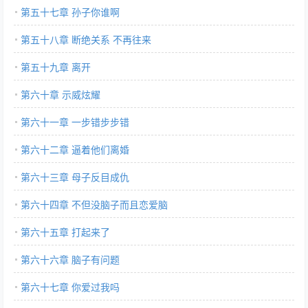
第五十七章 孙子你谁啊
第五十八章 断绝关系 不再往来
第五十九章 离开
第六十章 示威炫耀
第六十一章 一步错步步错
第六十二章 逼着他们离婚
第六十三章 母子反目成仇
第六十四章 不但没脑子而且恋爱脑
第六十五章 打起来了
第六十六章 脑子有问题
第六十七章 你爱过我吗