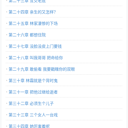
第二十三章 互交老底
第二十四章 亲生的又怎样？
第二十五章 林家凄惨的下场
第二十六章 都想住院
第二十七章 没脸没皮上门要钱
第二十八章 叫我哥哥 把命给你
第二十九章 敢偷看 我要戳瞎你的双眼
第三十章 林霜就是个背时鬼
第三十一章 把他过继给逝者
第三十二章 必须生个儿子
第三十三章 三个女人一台戏
第三十四章 她厉害着呢