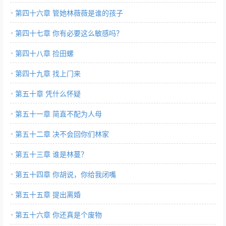
第四十六章 管她林薇薇是谁的孩子
第四十七章 你有必要这么敏感吗？
第四十八章 捡田螺
第四十九章 找上门来
第五十章 凭什么怀疑
第五十一章 简直不配为人母
第五十二章 决不会回你们林家
第五十三章 谁是林蔓？
第五十四章 你胡说，你给我闭嘴
第五十五章 提出离婚
第五十六章 你还真是个废物