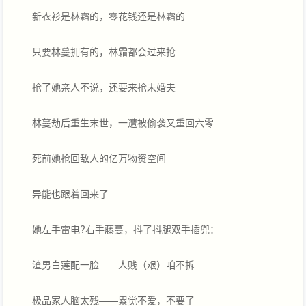
新衣衫是林霜的，零花钱还是林霜的
只要林蔓拥有的，林霜都会过来抢
抢了她亲人不说，还要来抢未婚夫
林蔓劫后重生末世，一遭被偷袭又重回六零
死前她抢回敌人的亿万物资空间
异能也跟着回来了
她左手雷电?右手藤蔓，抖了抖腿双手插兜：
渣男白莲配一脸——人贱（艰）咱不拆
极品家人脑太残——累觉不爱，不要了