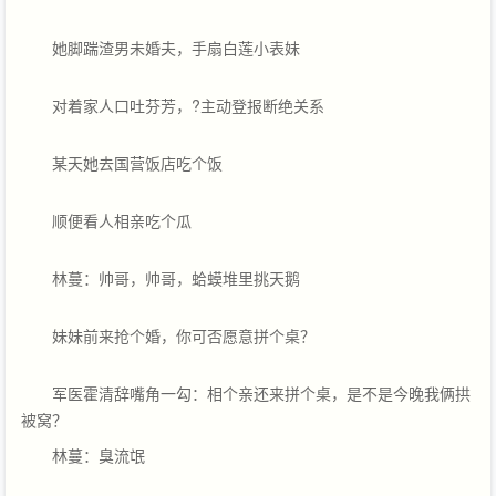
她脚踹渣男未婚夫，手扇白莲小表妹
对着家人口吐芬芳，?主动登报断绝关系
某天她去国营饭店吃个饭
顺便看人相亲吃个瓜
林蔓：帅哥，帅哥，蛤蟆堆里挑天鹅
妹妹前来抢个婚，你可否愿意拼个桌？
军医霍清辞嘴角一勾：相个亲还来拼个桌，是不是今晚我俩拱
被窝？
林蔓：臭流氓