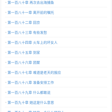
第一百八十章 再次去出海捕鱼
第一百八十一章 离开前的嘱托
第一百八十二章 回京
第一百八十三章 有些发愁
第一百八十四章 火车上的坏女人
第一百八十五章 到家
第一百八十六章 团聚
第一百八十七章 难道是老天的报应
第一百八十八章 准备安排工作
第一百八十九章 什么都敢说
第一百九十章 她这是什么意思