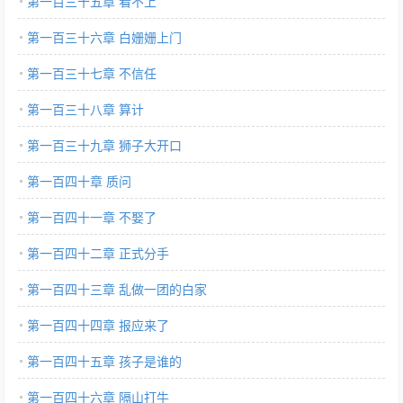
第一百三十五章 看不上
第一百三十六章 白姗姗上门
第一百三十七章 不信任
第一百三十八章 算计
第一百三十九章 狮子大开口
第一百四十章 质问
第一百四十一章 不娶了
第一百四十二章 正式分手
第一百四十三章 乱做一团的白家
第一百四十四章 报应来了
第一百四十五章 孩子是谁的
第一百四十六章 隔山打牛