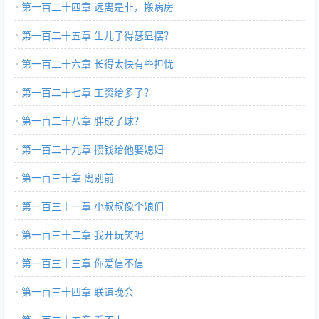
第一百二十四章 远离是非，搬病房
第一百二十五章 生儿子得瑟显摆？
第一百二十六章 长得太快有些担忧
第一百二十七章 工资给多了？
第一百二十八章 胖成了球？
第一百二十九章 攒钱给他娶媳妇
第一百三十章 离别前
第一百三十一章 小叔叔像个娘们
第一百三十二章 我开玩笑呢
第一百三十三章 你爱信不信
第一百三十四章 联谊晚会