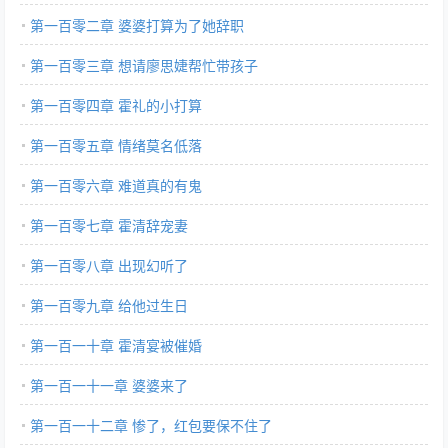
第一百零二章 婆婆打算为了她辞职
第一百零三章 想请廖思婕帮忙带孩子
第一百零四章 霍礼的小打算
第一百零五章 情绪莫名低落
第一百零六章 难道真的有鬼
第一百零七章 霍清辞宠妻
第一百零八章 出现幻听了
第一百零九章 给他过生日
第一百一十章 霍清宴被催婚
第一百一十一章 婆婆来了
第一百一十二章 惨了，红包要保不住了