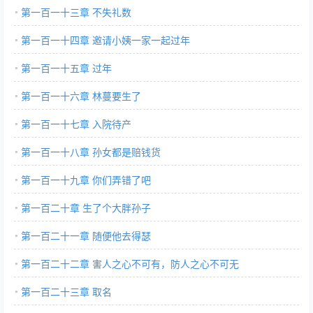
第一百一十三章 不失礼数
第一百一十四章 邀请小姨一家一起过年
第一百一十五章 过年
第一百一十六章 林蔓要生了
第一百一十七章 入院待产
第一百一十八章 孙女都是赔钱货
第一百一十九章 你们弄错了吧
第一百二十章 生了个大胖孙子
第一百二十一章 随便他去得瑟
第一百二十二章 害人之心不可有，防人之心不可无
第一百二十三章 取名