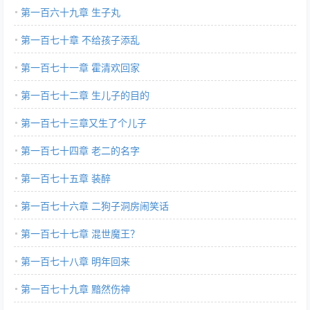
第一百六十九章 生子丸
第一百七十章 不给孩子添乱
第一百七十一章 霍清欢回家
第一百七十二章 生儿子的目的
第一百七十三章又生了个儿子
第一百七十四章 老二的名字
第一百七十五章 装醉
第一百七十六章 二狗子洞房闹笑话
第一百七十七章 混世魔王？
第一百七十八章 明年回来
第一百七十九章 黯然伤神