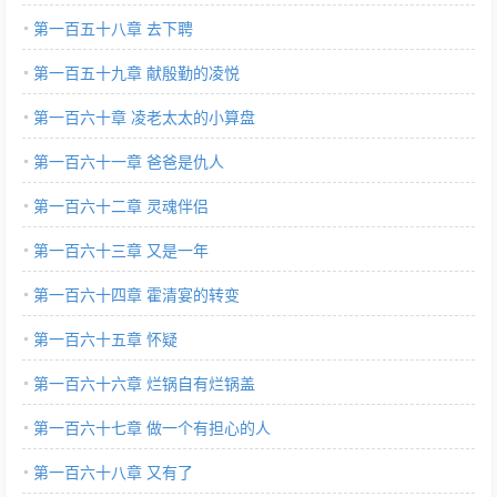
第一百五十八章 去下聘
第一百五十九章 献殷勤的凌悦
第一百六十章 凌老太太的小算盘
第一百六十一章 爸爸是仇人
第一百六十二章 灵魂伴侣
第一百六十三章 又是一年
第一百六十四章 霍清宴的转变
第一百六十五章 怀疑
第一百六十六章 烂锅自有烂锅盖
第一百六十七章 做一个有担心的人
第一百六十八章 又有了