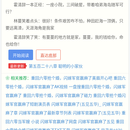
霍清辞一本正经：一座小院，三间破屋，带着咱弟海岛随军可
行？
林蔓笑着点头：很好！条件艰苦咋不怕，种田赶海一顶俩，只
要远离渣，天涯海角是我家
霍清辞笑了笑：有蔓蔓的地方就是家，蔓蔓，我的钱给你，命
也给你！
开始阅读
直达底部
第五百二十八章 聪明的小家伙
最新更新
❀ 相关推荐：
重回六零抢个婚，闪嫁军官赢麻了美眉开心吧
重回六
零抢个婚，闪嫁军官赢麻了AK视频
一盘搜重回六零抢个婚，闪嫁军
官赢麻了
重回六零抢个婚，闪嫁军官赢麻了磁力
重回六零抢个婚闪
嫁军官赢麻了短剧演员表
闪嫁军官赢麻了(五见五华)_
闪嫁军官赢
麻了章
闪嫁军官赢麻了最新章节列表
闪嫁军官赢麻了(五见五华)
重
回六零当军嫂 小说
闪嫁军官赢麻了网盘
闪嫁军官赢麻了五见
重回