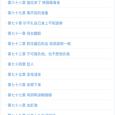
第六十八章 报应来了 林薇薇毒发
第六十九章 离开前的准备
第七十章 针不扎自己身上不知道疼
第七十一章 母女翻脸
第七十二章 抓住最后机会 收获舔狗一枚
第七十三章 宁可我负他，也不愿他负我
第七十四章 怼人
第七十五章 圣母请坐
第七十六章 安顿下来
第七十七章 鸡同鸭讲眼碌碌
第七十八章 去赶海