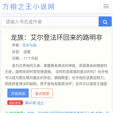
万相之王小说网
龙族：艾尔登法环回来的路明非
作者：
饮水与盐
状态： 连载
日期： 11个月前
身为交界地的王者，掌握黄金律法的神祗，高居黄金树根部的
王座，路明非却时常觉得遗憾。 当时的选择真的是对的吗？也许他
可以成为那位暗月魔女的伴侣，拥抱群星；也许他应该更加努力，
彻底修复律法的缺陷，而不是匆匆复原法环；也许可以接受王城底
部那癫狂的赐福，好救下那个女孩......无上意志不会允许第二个玛
开始阅读
直达底部
莉卡出现，路明非只有继续随着衰颓时代的前进而徒增年岁，直到
有一天......路明非回到地球，回到18岁的青葱岁月。 带着梦境的陌
第43章 战士
最新更新
生男孩和自称屠龙精英的卡塞尔学院找上了他，这一次，路明非他