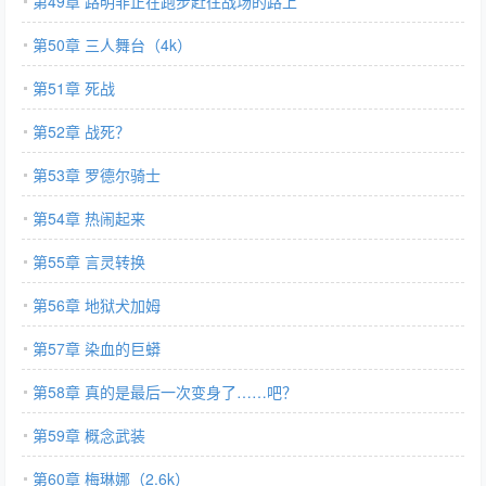
第49章 路明非正在跑步赶往战场的路上
第50章 三人舞台（4k）
第51章 死战
第52章 战死？
第53章 罗德尔骑士
第54章 热闹起来
第55章 言灵转换
第56章 地狱犬加姆
第57章 染血的巨蟒
第58章 真的是最后一次变身了……吧？
第59章 概念武装
第60章 梅琳娜（2.6k）