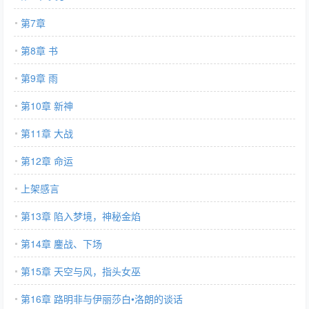
第7章
第8章 书
第9章 雨
第10章 新神
第11章 大战
第12章 命运
上架感言
第13章 陷入梦境，神秘金焰
第14章 鏖战、下场
第15章 天空与风，指头女巫
第16章 路明非与伊丽莎白•洛朗的谈话