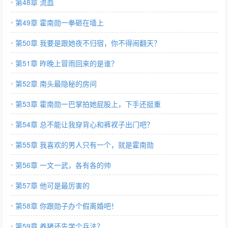
第48章 流血
第49章 霍南勋一拳砸在墙上
第50章 我要是跟她夜不归宿，你不得闹翻天？
第51章 昨晚上冒雨回来的是谁？
第52章 南头最隐秘的房间
第53章 霍南勋一巴掌拍她屁股上，下手还挺重
第54章 总不能让我穿背心和裤衩子出门吧？
第55章 我喜欢的男人只有一个，就是霍南勋
第56章 一文一武，各有各的帅
第57章 他可是最厉害的
第58章 你跟勋子办个假离婚吧！
第59章 养猪还先学个兵法？