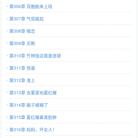
第306章 双胞胎来上班
第307章 气氛尴尬
第308章 暗恋
第309章 买断
第310章 竹林饭店竟是连锁
第311章 惊喜
第312章 淮上
第313章 去夏家劝夏红耀
第314章 脑子被糊了
第315章 夏红耀鼻青脸肿
第316章 妈妈，坏女人！