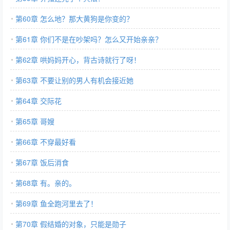
第60章 怎么地？那大黄狗是你变的？
第61章 你们不是在吵架吗？怎么又开始亲亲？
第62章 哄妈妈开心，背古诗就行了呀！
第63章 不要让别的男人有机会接近她
第64章 交际花
第65章 哥嫂
第66章 不穿最好看
第67章 饭后消食
第68章 有。亲的。
第69章 鱼全跑河里去了！
第70章 假结婚的对象，只能是勋子