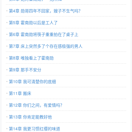
第4章 勋哥四年不回家，嫂子不生气吗？
第5章 霍南勋以后是工人了
第6章 霍南勋将筷子重重拍在了桌子上
第7章 床上突然多了个存在感极强的男人
第8章 唯独看上了霍南勋
第9章 那手不安分
第10章 我可清楚你的底细
第11章 搬床
第12章 你们之间，有爱情吗？
第13章 你肯定能教好他
第14章 我更习惯红缨的味道