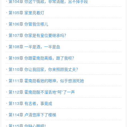
第104章 你这个情敌，非常清醒，且不择手段
第105章 家里亮着灯
第106章 你管我住哪儿
第107章 你家是有皇位要继承吗？
第108章 一半是酒，一半是血
第109章 你跟霍南勋离婚，跟了我呗？
第110章 你让我回家，你来照顾我丈夫？
第111章 霍南勋看她的眼神，似乎想溺死她
第112章 霍南勋酸不溜丢地“呵”了一声
第113章 有志者，事竟成
第114章 卢清悠摔下了楼梯
第115章 你缺心眼吧！