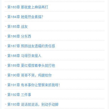
第183章 那就套上麻袋再打
第184章 她竟然会素描？
第185章 战友
第186章 分东西
第187章 照顾战友遗孀的责任感
第188章 马得芬来接人
第189章 夏红缨捏着拳头就打他
第190章 哥哥不哭，鸡腿给你
第191章 有本事你让警察来抓我呀！
第192章 三件事
第193章 说话就说话，别动手动脚