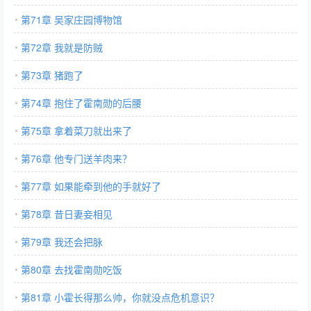
第71章 吴家庄园博物馆
第72章 我就是防贼
第73章 猪跑了
第74章 抱住了霍南勋的后腰
第75章 拿着菜刀就出来了
第76章 他专门送羊肉来？
第77章 如果能牵到他的手就好了
第78章 昔日妻妾相见
第79章 我还会把脉
第80章 去找霍南勋吃饭
第81章 小霍长得那么帅，你就没点危机意识？