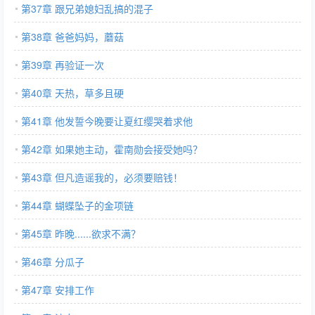
第37章 跟兄弟媳妇乱搞的混子
第38章 爸爸妈妈，蘑菇
第39章 再验证一次
第40章 天热，草多且硬
第41章 他发誓今晚要让夏红缨哭着求他
第42章 如果她主动，霍南勋会接受她吗？
第43章 但凡造谣我的，必须要赔钱！
第44章 蝴蝶坠子的金项链
第45章 昨晚......欲求不满？
第46章 分瓜子
第47章 安排工作