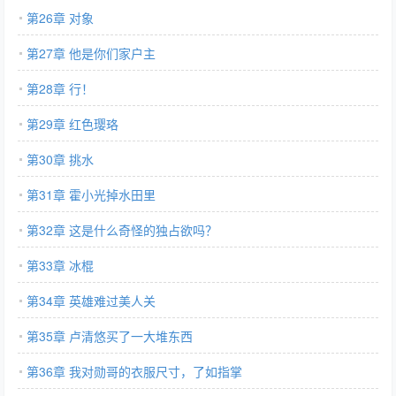
第26章 对象
第27章 他是你们家户主
第28章 行！
第29章 红色璎珞
第30章 挑水
第31章 霍小光掉水田里
第32章 这是什么奇怪的独占欲吗？
第33章 冰棍
第34章 英雄难过美人关
第35章 卢清悠买了一大堆东西
第36章 我对勋哥的衣服尺寸，了如指掌