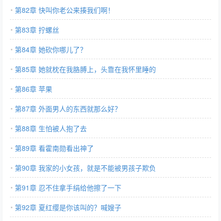
第82章 快叫你老公来揍我们啊！
第83章 拧螺丝
第84章 她砍你哪儿了？
第85章 她就枕在我胳膊上，头靠在我怀里睡的
第86章 苹果
第87章 外面男人的东西就那么好？
第88章 生怕被人抱了去
第89章 看霍南勋看出神了
第90章 我家的小女孩，就是不能被男孩子欺负
第91章 忍不住拿手绢给他擦了一下
第92章 夏红缨是你该叫的？喊嫂子