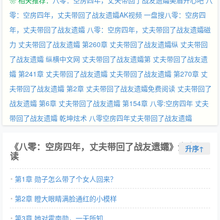
❀ 相关推荐：
八零：空房四年，丈夫带回了战友遗孀美眉开心吧
八
种兵，铁腕之下，所有伤害过她的人，都得了报应！ 他将她捧在掌
心：人给你，心给你，工资给你，哪怕你心里另有他人！ 夏红缨这
零：空房四年，丈夫带回了战友遗孀AK视频
一盘搜八零：空房四
才知道，他爱了她十年，还误把亲哥当她心上人。 “妈妈。”小崽崽
年，丈夫带回了战友遗孀
八零：空房四年，丈夫带回了战友遗孀磁
仰头举着张奖状， “我又考了全乡第一，你别跟爸爸吵架好不好？”
力
丈夫带回了战友遗孀 第260章
丈夫带回了战友遗孀纵
丈夫带回
夏红缨抱起崽崽亲了亲，也顺道亲了亲霍南勋。
了战友遗孀 纵横中文网
丈夫带回了战友遗孀第
丈夫带回了战友遗
孀 第241章
丈夫带回了战友遗孀
丈夫带回了战友遗孀 第270章
丈
夫带回了战友遗孀 第2章
丈夫带回了战友遗孀免费阅读
丈夫带回了
战友遗孀 第6章
丈夫带回了战友遗孀 第154章
八零:空房四年
丈夫
带回了战友遗孀 乾坤炫术
八零空房四年丈夫带回了战友遗孀
《八零：空房四年，丈夫带回了战友遗孀》全文阅
升序↑
读
第1章 勋子怎么带了个女人回来？
第2章 瞪大眼睛满脸通红的小模样
第3章 她对霍南勋，一无所知