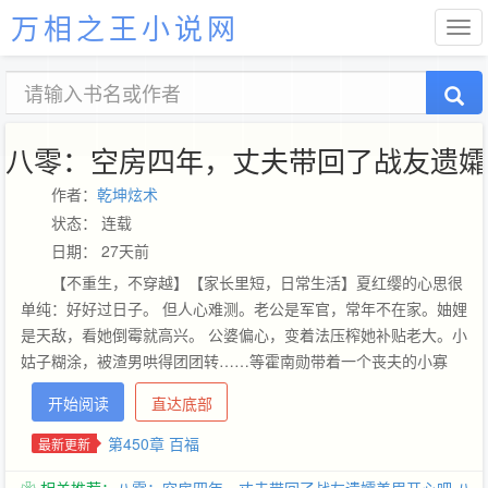
万相之王小说网
八零：空房四年，丈夫带回了战友遗孀
作者：
乾坤炫术
状态： 连载
日期： 27天前
【不重生，不穿越】【家长里短，日常生活】夏红缨的心思很
单纯：好好过日子。 但人心难测。老公是军官，常年不在家。妯娌
是天敌，看她倒霉就高兴。 公婆偏心，变着法压榨她补贴老大。小
姑子糊涂，被渣男哄得团团转……等霍南勋带着一个丧夫的小寡
妇，退役回来，她对他的那点好感，已经快要磨灭殆尽。 她听到有
开始阅读
直达底部
人问霍南勋：媒人介绍的婚姻，是不是没感情？当时他的沉默，触
目惊心。 夏红缨果断决定离婚！不曾想，霍南勋却突然发疯，将她
第450章 百福
最新更新
困在怀里，眼睛猩红，青筋直崩：离婚？ 你只能丧偶！他是最强特