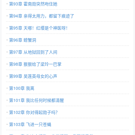
第93章 霍南勋突然吻住她
第94章 亲得太用力，都留下痕迹了
第95章 天哪！红缨是个神医呀！
第96章 螃蟹洞
第97章 从地狱回到了人间
第98章 狠狠给了梁玲一巴掌
第99章 吴莲英母女的心声
第100章 我离
第101章 我比任何时候都清醒
第102章 你对得起勋子吗？
第103章 飞进一只苍蝇