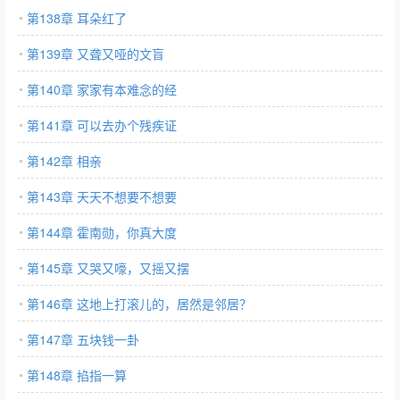
第138章 耳朵红了
第139章 又聋又哑的文盲
第140章 家家有本难念的经
第141章 可以去办个残疾证
第142章 相亲
第143章 天天不想要不想要
第144章 霍南勋，你真大度
第145章 又哭又嚎，又摇又摆
第146章 这地上打滚儿的，居然是邻居？
第147章 五块钱一卦
第148章 掐指一算