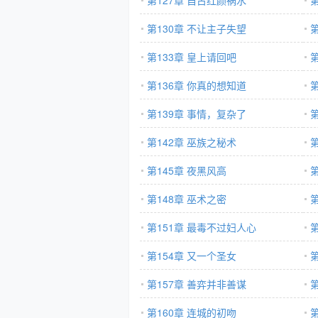
第127章 自古红颜祸水
第130章 不让主子失望
第133章 皇上请回吧
第136章 你真的想知道
第139章 事情，复杂了
第142章 巫族之秘术
第145章 夜黑风高
第148章 巫术之密
第151章 最毒不过妇人心
第154章 又一个圣女
第157章 善弈并非善谋
第160章 连城的初吻