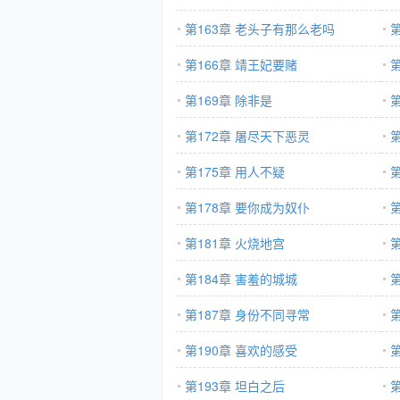
第163章 老头子有那么老吗
第166章 靖王妃要赌
第169章 除非是
第172章 屠尽天下恶灵
第175章 用人不疑
第
第178章 要你成为奴仆
第181章 火烧地宫
第184章 害羞的城城
第187章 身份不同寻常
第
第190章 喜欢的感受
第193章 坦白之后