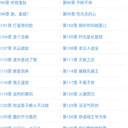
第95章 听他鬼扯
第96章 不醉不休
第98章 她，柔弱？
第99章 伤为夫的心
第101章 打皇帝的脸
第102章 我听你叫她菱儿
第104章 逐个击破
第105章 时光是长是短
第107章 风云欲起
第108章 求主人成全
第110章 或许是动了情
第111章 灭族之灾
第113章 救星到来
第114章 擒贼先擒王
第116章 慎王逼宫
第117章 不离不弃
第119章 谈判的筹码
第120章 火速而归
第122章 你这辈子都斗不过朕
第123章 活活气死你
第125章 蠢的不可救药
第126章 恭请靖王爷为帝