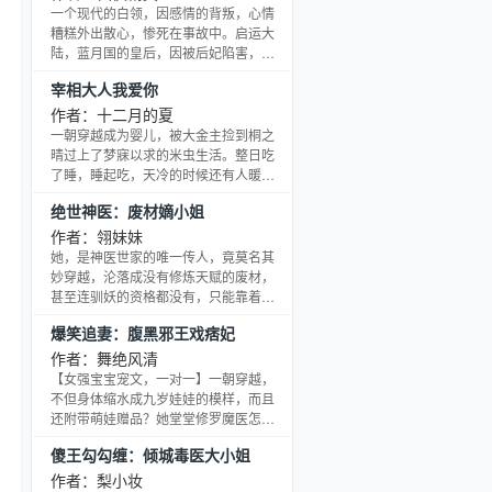
就替那傻小姐讨回所有的债。仇人们，
一个现代的白领，因感情的背叛，心情
你们准备好了吗？红粉骷髅，下万毒窟
糟糕外出散心，惨死在事故中。启运大
等，都是赏给你们的。咦，那个病猫腹
陆，蓝月国的皇后，因被后妃陷害，打
黑男从哪里蹦出来的？简直就是她辉煌
入冷宫，后又被后宫的众女人暗中残
宰相大人我爱你
人生的绊脚石啊！要蒸了，还是煮了
害，死在冷宫中。现代的白领来到蓝月
呢？
的冷宫，会是怎样的开始？被陷害么？
作者：十二月的夏
皇后？她才不稀罕呢？不就是被众女人
一朝穿越成为婴儿，被大金主捡到桐之
使用的一个男人吗？有什么了不起的。
晴过上了梦寐以求的米虫生活。整日吃
今天的我就是这个冷宫的弃后了，既然
了睡，睡起吃，天冷的时候还有人暖被
如此，那我就彻底的离开这个牢笼，过
单。可惜好景不长，为了保护自己最爱
绝世神医：废材嫡小姐
我想过的自由生活。看我怎么玩转这个
的金主，桐之晴只能先将米虫生活抛弃
封建的古代大陆。。。
在旁。觊觎金主的人，不安份的皇上，
作者：翎妹妹
施展诡计的太后……一一摆平后，欢快
她，是神医世家的唯一传人，竟莫名其
的奔向金主喊道：我要当只小米虫。药
妙穿越，沦落成没有修炼天赋的废材，
梓月翩翩而立，双手摊开道：我之荣
甚至连驯妖的资格都没有，只能靠着一
幸。
张还算标志的小脸，被送去攀高枝、拉
爆笑追妻：腹黑邪王戏痞妃
关系！却不知，当凤眸再启，她早已不
是那个任人宰割的小羔羊！笑她废物，
作者：舞绝风清
没关系，一碗汤水瞬灭所有丹药；没驯
【女强宝宝宠文，一对一】一朝穿越，
妖资格，不怕，自有珍禽妖兽乖乖送上
不但身体缩水成九岁娃娃的模样，而且
门；只能攀高枝？！笑话，连转世上仙
还附带萌娃赠品？她堂堂修罗魔医怎么
想进她的后宫都要考虑考虑。翎子
会就此认这悲催命！当即便是要带着逆
傻王勾勾缠：倾城毒医大小姐
QQ:975632570新浪微博：云起-翎妹妹
天帅爆的儿子闯遍天下！挣座金山，吃
喝玩乐，看遍天下美男，便是她金晓溪
作者：梨小妆