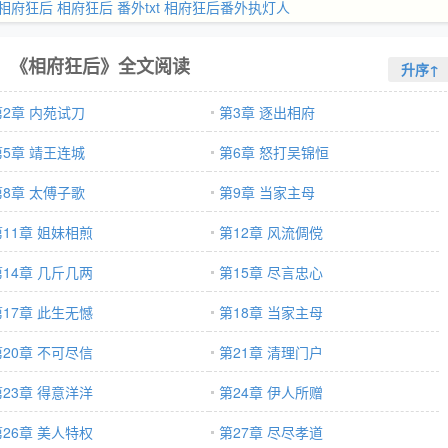
相府狂后
相府狂后 番外txt
相府狂后番外执灯人
《相府狂后》全文阅读
升序↑
第2章 内苑试刀
第3章 逐出相府
第5章 靖王连城
第6章 怒打吴锦恒
第8章 太傅子歌
第9章 当家主母
第11章 姐妹相煎
第12章 风流倜傥
第14章 几斤几两
第15章 尽言忠心
第17章 此生无憾
第18章 当家主母
第20章 不可尽信
第21章 清理门户
第23章 得意洋洋
第24章 伊人所赠
第26章 美人特权
第27章 尽尽孝道