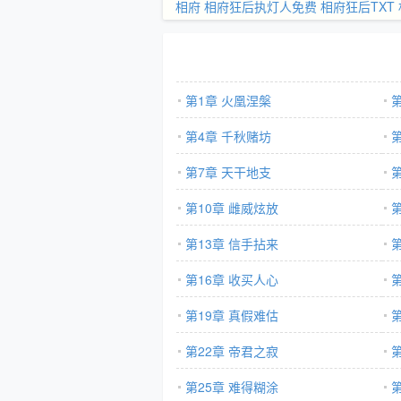
相府
相府狂后执灯人免费
相府狂后TXT
第1章 火凰涅槃
第4章 千秋赌坊
第7章 天干地支
第10章 雌威炫放
第13章 信手拈来
第16章 收买人心
第19章 真假难估
第22章 帝君之寂
第25章 难得糊涂