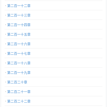
第二百一十二章
第二百一十三章
第二百一十四章
第二百一十五章
第二百一十六章
第二百一十七章
第二百一十八章
第二百一十九章
第二百二十章
第二百二十一章
第二百二十二章