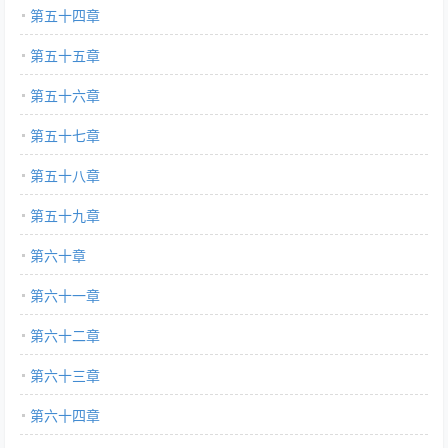
第五十四章
第五十五章
第五十六章
第五十七章
第五十八章
第五十九章
第六十章
第六十一章
第六十二章
第六十三章
第六十四章