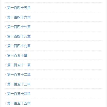
第一百四十五章
第一百四十六章
第一百四十七章
第一百四十八章
第一百四十九章
第一百五十章
第一百五十一章
第一百五十二章
第一百五十三章
第一百五十四章
第一百五十五章