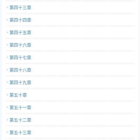
第四十三章
第四十四章
第四十五章
第四十六章
第四十七章
第四十八章
第四十九章
第五十章
第五十一章
第五十二章
第五十三章