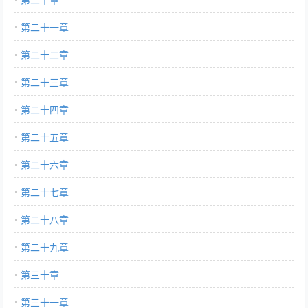
第二十一章
第二十二章
第二十三章
第二十四章
第二十五章
第二十六章
第二十七章
第二十八章
第二十九章
第三十章
第三十一章