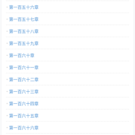
第一百五十六章
第一百五十七章
第一百五十八章
第一百五十九章
第一百六十章
第一百六十一章
第一百六十二章
第一百六十三章
第一百六十四章
第一百六十五章
第一百六十六章