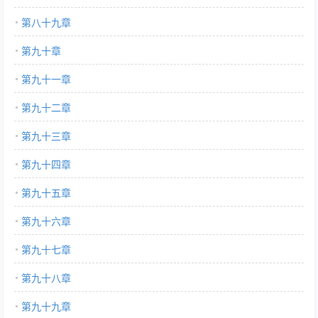
第八十九章
第九十章
第九十一章
第九十二章
第九十三章
第九十四章
第九十五章
第九十六章
第九十七章
第九十八章
第九十九章