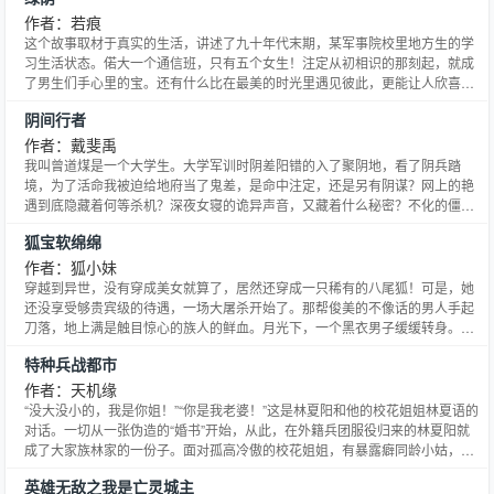
作者：若痕
这个故事取材于真实的生活，讲述了九十年代末期，某军事院校里地方生的学
习生活状态。偌大一个通信班，只有五个女生！注定从初相识的那刻起，就成
了男生们手心里的宝。还有什么比在最美的时光里遇见彼此，更能让人欣喜若
狂的呢？从同学情慢慢演变成朋友谊，再后来，免不了相互间情愫暗生。是深
阴间行者
藏心底，还是勇敢表白？她们的芳心究竟给了谁？若痕读者群，106297241
作者：戴斐禹
我叫曾道煤是一个大学生。大学军训时阴差阳错的入了聚阴地，看了阴兵踏
境，为了活命我被迫给地府当了鬼差，是命中注定，还是另有阴谋？网上的艳
遇到底隐藏着何等杀机？深夜女寝的诡异声音，又藏着什么秘密？不化的僵尸
有为何离奇失踪？↗↗点击【☆追书】进行收藏，收藏后有更新会及时提
狐宝软绵绵
醒！！！黑岩阅读网支持第三方一键登录，包括腾讯QQ、新浪微博、微信、百
度贴吧，实现极简登陆体验。登陆后可发表对本书的意见。←←有【金钻
作者：狐小妹
穿越到异世，没有穿成美女就算了，居然还穿成一只稀有的八尾狐！可是，她
还没享受够贵宾级的待遇，一场大屠杀开始了。那帮俊美的不像话的男人手起
刀落，地上满是触目惊心的族人的鲜血。月光下，一个黑衣男子缓缓转身。他
的手轻轻滑过九漓的面颊，冰冷入骨：“听说九尾狐是不死之身，床上更是能令
特种兵战都市
人爽到羽化成仙……不知道八尾狐又是如何？”火光之中，那些人在哀嚎。“七
夜大人，可不可以放了我？”“九漓，可不可以把手从我胸上挪
作者：天机缘
“没大没小的，我是你姐！”“你是我老婆！”这是林夏阳和他的校花姐姐林夏语的
对话。一切从一张伪造的“婚书”开始，从此，在外籍兵团服役归来的林夏阳就
成了大家族林家的一份子。面对孤高冷傲的校花姐姐，有暴露癖同龄小姑，身
材火辣喜欢少男的表姐，各色各样的学姐学妹，以及从撒哈拉沙漠追来的金发
英雄无敌之我是亡灵城主
碧眼女军官等一大锅美女，林夏阳该如何应付？