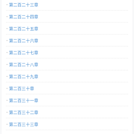
第二百二十三章
第二百二十四章
第二百二十五章
第二百二十六章
第二百二十七章
第二百二十八章
第二百二十九章
第二百三十章
第二百三十一章
第二百三十二章
第二百三十三章