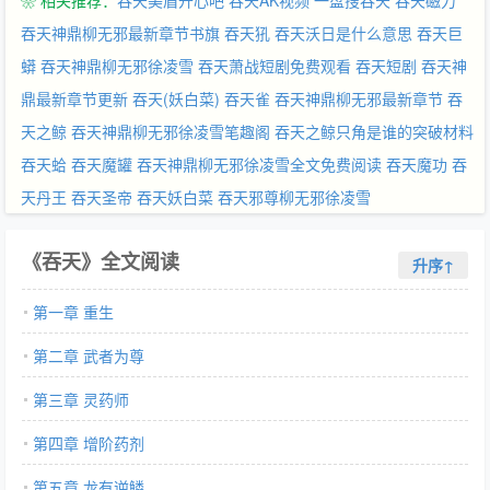
❀ 相关推荐：
吞天美眉开心吧
吞天AK视频
一盘搜吞天
吞天磁力
万之作，字数绝对让您过瘾。】
吞天神鼎柳无邪最新章节书旗
吞天犼
吞天沃日是什么意思
吞天巨
蟒
吞天神鼎柳无邪徐凌雪
吞天萧战短剧免费观看
吞天短剧
吞天神
鼎最新章节更新
吞天(妖白菜)
吞天雀
吞天神鼎柳无邪最新章节
吞
天之鲸
吞天神鼎柳无邪徐凌雪笔趣阁
吞天之鲸只角是谁的突破材料
吞天蛤
吞天魔罐
吞天神鼎柳无邪徐凌雪全文免费阅读
吞天魔功
吞
天丹王
吞天圣帝
吞天妖白菜
吞天邪尊柳无邪徐凌雪
《吞天》全文阅读
升序↑
第一章 重生
第二章 武者为尊
第三章 灵药师
第四章 增阶药剂
第五章 龙有逆鳞