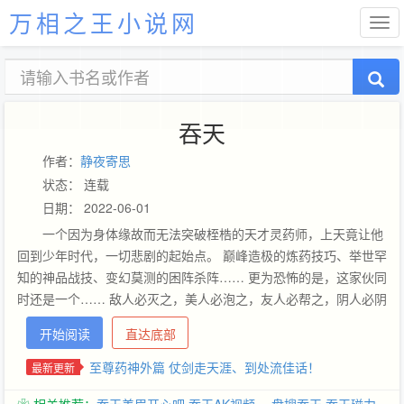
万相之王小说网
吞天
作者：
静夜寄思
状态： 连载
日期： 2022-06-01
一个因为身体缘故而无法突破桎梏的天才灵药师，上天竟让他
回到少年时代，一切悲剧的起始点。 巅峰造极的炼药技巧、举世罕
知的神品战技、变幻莫测的困阵杀阵…… 更为恐怖的是，这家伙同
时还是一个…… 敌人必灭之，美人必泡之，友人必帮之，阴人必阴
之！人不彪悍枉少年！男人，就必须有颗爷们儿的心！ 暴君一怒，
开始阅读
直达底部
流血千里；药神啸天，万世臣服！ 【本书高级群：174977015，
喜欢本书的读者都可以进来打屁聊天^_^】 【觉得本书字数少的朋
至尊药神外篇 仗剑走天涯、到处流佳话！
最新更新
友，可以先去看静夜的老书《超级巡警》和《丹警》，都是订阅破