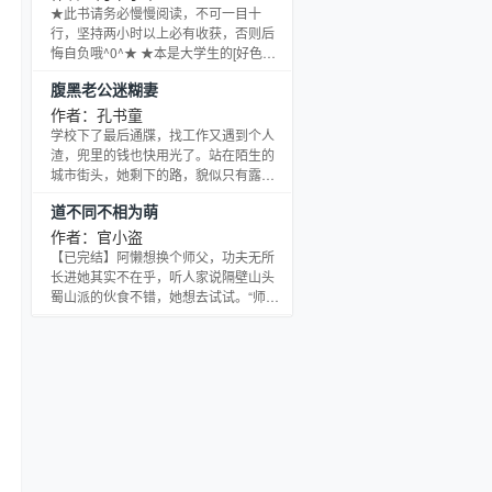
极品流氓，刻薄的邻居，她田秋香好歹
★此书请务必慢慢阅读，不可一目十
也是个穿越人士！卷起裤管，撸起袖
行，坚持两小时以上必有收获，否则后
子，一锄头挥下去！残酷的生活，逼得
悔自负哦^0^★ ★本是大学生的[好色二
田秋香奋发自强，靠着一技之长，带着
人组]“玉米”和“大螃蟹”两人被奇异的光球
腹黑老公迷糊妻
儿女发家致富。包地种粮，开山种果，
带到神界，即将成为光之圣子到异世界
租塘养鱼，建造盛世庄园十里荷
阻止黑暗。但光之圣子只有一个名额，
作者：孔书童
结果歹运的“玉米”在神的面试中被淘汰。
学校下了最后通牒，找工作又遇到个人
但满怀泡妞抱负的他又被作为光之圣子
渣，兜里的钱也快用光了。站在陌生的
候补+协助人员传送到异世界，成为了候
城市街头，她剩下的路，貌似只有露宿
补…呃…候补…圣女……★ ★“我不是小
街头这一条了。露宿街头？她这貌美如
道不同不相为萌
昭！我是张无忌！”只不过是没有任何武
花的小摸样，那不是害人吗。好在老天
功
不想她作孽太重，让她遇到一个只需手
作者：官小盗
指轻轻一点，就能改变她命运的冷酷男
【已完结】阿懒想换个师父，功夫无所
人。和所有不知深浅的女人一样，遇见
长进她其实不在乎，听人家说隔壁山头
了，爱上了，得到了人，自然想要得到
蜀山派的伙食不错，她想去试试。“师
心。可最后，留给她的选择，只能是带
父，玥公子家的点心真好吃，您要不要
着肚子里的宝宝落荒而逃。再次相见，
尝尝……”师父大人眸中闪过一丝精光，
男人不再冷酷，她也不再卑微
是吗？为师正好饿了……阿懒很委屈，
师父，你不啃点心啃我做什么然
而。。。。。。。。再见面，已是物是
人非。你既走了，从此与洛山再无半点
关联。他如此冷淡，她如鲠在喉，找不
到一句话来反驳只失魂落魄的低喃一声
“师父，阿懒回来了”，