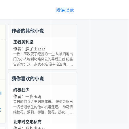
阅读记录
作者的其他小说
王者美利坚
，
作者：胖子土豆豆
一枚古玉改变了纪鑫的一生 从被扫地出
门的小人物到叱咤风云的幕后王者 纪鑫
告诉你：这一点也不难 没事治治病，种
种菜 日子就是这么乐呵
猜你喜欢的小说
终极狂少
荣
作者：一夜玉魂
昔日的佣兵之王归隐都市。 奈何只想当
一名普通学生的他却桃运连连。 神马清
坚
纯校花，萝莉，御姐，警花，熟女，都
蜂拥而至的出现在了他生活里，让他的
北宋时空走私商
生活变得丰富多彩起来。 而他那玩世......
作者：我的小王八