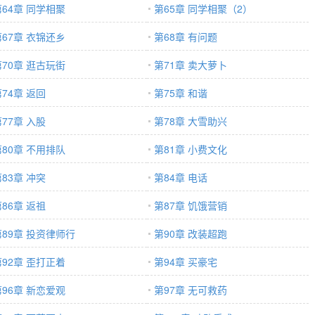
第64章 同学相聚
第65章 同学相聚（2）
第67章 衣锦还乡
第68章 有问题
第70章 逛古玩街
第71章 卖大萝卜
74章 返回
第75章 和谐
77章 入股
第78章 大雪助兴
第80章 不用排队
第81章 小费文化
83章 冲突
第84章 电话
86章 返祖
第87章 饥饿营销
第89章 投资律师行
第90章 改装超跑
第92章 歪打正着
第94章 买豪宅
第96章 新恋爱观
第97章 无可救药