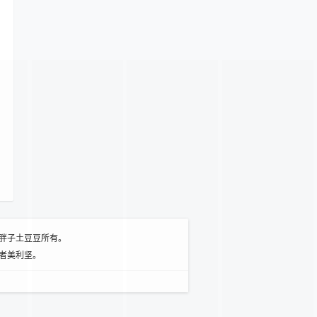
胖子土豆豆所有。
者美利坚。