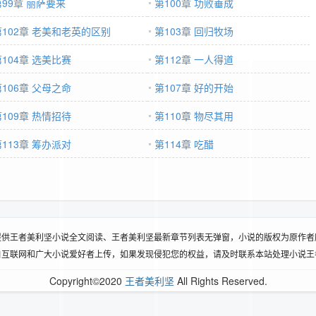
第99章 丽萨要来
第100章 功败垂成
第102章 老美和老英的区别
第103章 回归牧场
第104章 选美比赛
第112章 一人得道
第106章 父母之命
第107章 好的开始
第109章 热情招待
第110章 物尽其用
第113章 筹办派对
第114章 吃醋
提供王者美利坚小说全文阅读、王者美利坚最新章节列表无弹窗，小说的版权为原作者
自互联网和广大小说爱好者上传，如果发现侵犯您的权益，请及时联系本站处理小说王
Copyright©2020
王者美利坚
All Rights Reserved.