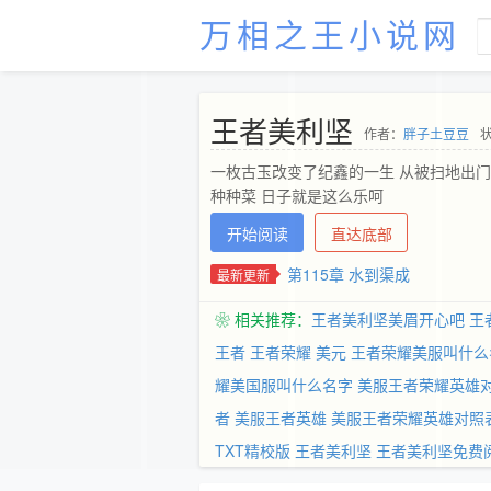
万相之王小说网
王者美利坚
作者：
胖子土豆豆
一枚古玉改变了纪鑫的一生 从被扫地出门
种种菜 日子就是这么乐呵
开始阅读
直达底部
第115章 水到渠成
最新更新
❀ 相关推荐：
王者美利坚美眉开心吧
王
王者
王者荣耀 美元
王者荣耀美服叫什么
耀美国服叫什么名字
美服王者荣耀英雄
者
美服王者英雄
美服王者荣耀英雄对照
TXT精校版
王者美利坚
王者美利坚免费