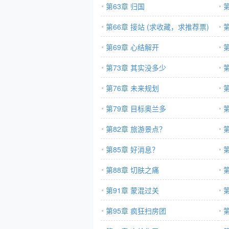
第63章 归国
第66章 接站 (求收藏，求推荐票)
第69章 心结解开
第73章 其实没多少
第
第76章 未来规划
第
第79章 目标奥兰多
第82章 旅游景点？
第
第85章 好消息？
第
第88章 切肤之痛
第91章 蒙混过关
第95章 疯狂扫房团