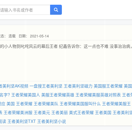
状态： 连载
日期： 2021-05-14
的小人物到叱咤风云的幕后王者 纪鑫告诉你：这一点也不难 没事治治病
者美利坚AK视频
一盘搜王者美利坚
王者美利坚磁力
美国服王者荣耀
美国
名字?
王者荣耀美国人
美服王者荣耀英雄
王者荣耀美服英雄对照表
王者
对应
美国 王者荣耀
王者荣耀美队
王者荣耀美国服叫什么
王者荣耀美服王
表
王者荣耀美洲服
王者美元
王者美丽
美式王者荣耀
王者美国
王者美利
阅读
王者美利坚TXT
王者美利坚小说