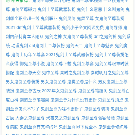
❀ 相关推荐：
鬼剑至尊美眉开心吧
鬼剑至尊AK视频
一盘搜鬼剑至
尊
鬼剑至尊磁力
鬼剑士至尊武器装扮
鬼剑什么意思
什么叫鬼剑
鬼
剑哪个职业超一线
鬼剑职业
鬼剑灵剑
鬼舞至尊
女鬼剑至尊装扮
2021
dnf鬼剑士至尊武器装扮
鬼剑小子全文阅读免费
鬼剑导师
鬼
剑内部特肖本人刚从
鬼剑之神
女鬼剑至尊装扮
dnf之鬼剑神
鬼剑系
统
动漫鬼剑
dnf鬼剑士至尊装扮
鬼剑天二
鬼剑士至尊魅影
鬼剑魔
尊
鬼剑士历年至尊套
2021鬼剑士至尊武器装扮
鬼剑士至尊装扮怎
么获得
御鬼至尊小说
鬼剑至尊下载
鬼剑至尊套
鬼剑至尊眼罩时装
搭配
鬼剑至尊天空
鬼中至尊
秦时之鬼剑至尊
秦时明月之鬼剑至尊
男女鬼剑至尊装扮
男女鬼剑至尊
鬼类至尊是什么
男女鬼剑士至尊
装扮
鬼剑至尊古辰
2022年女鬼剑至尊
鬼剑至尊笔趣阁
鬼剑至尊百
度百科
剑道至尊笔趣阁
鬼剑至尊为什么没有更新
鬼剑至尊顶点
鬼
剑至尊怎么不写了
鬼剑至尊为啥不更新了
鬼剑至尊装扮
鬼剑至尊
古辰
大秦之鬼剑至尊
犬夜叉之鬼剑至尊
鬼剑至尊骇客骷髅
鬼剑至
尊肩膀
鬼剑至尊有完整的吗
鬼剑至尊txt下载全本
鬼剑至尊修练等