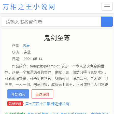
万相之王小说网
鬼剑至尊
作者：
古辰
状态： 连载
日期： 2021-05-14
作品简介：&amp;lt;/p&amp;gt; 这是一个令人谈之色变的世
界，这是一个充满怨魂的世界！鬼奴叶晨，偶然习得《鬼剑术》，
可斩孤魂野鬼，可杀阴冥判官！身躺黄泉，魂过奈何，寻孟婆，问
三生，一人一剑，闯荡地狱，成就无上鬼王，正可谓应了人们常说
的一句话‘生当做人杰，死亦为鬼雄！’&amp;lt;/p&amp;gt; 《本故
开始阅读
直达底部
事纯属虚构，切勿模仿！否则后果自负！》&amp;lt;/p&amp;gt;
第七百四十三章 请吃烤龙肉！
最新更新