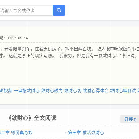
期： 2021-05-14
赏，开着限量跑车，住着天价房子，掏不出两百块。 敌人眼中吃软饭的小
。 这就是李正的现实写照。 “我很穷，但是我有一颗敛财心！”李正说。
AK视频
一盘搜敛财心
敛财心磁力
敛财心切
敛财心得体会
敛财心理测试
《敛财心》全文阅读
升序↑
第二章 缘份真奇妙
第三章 激活敛财心