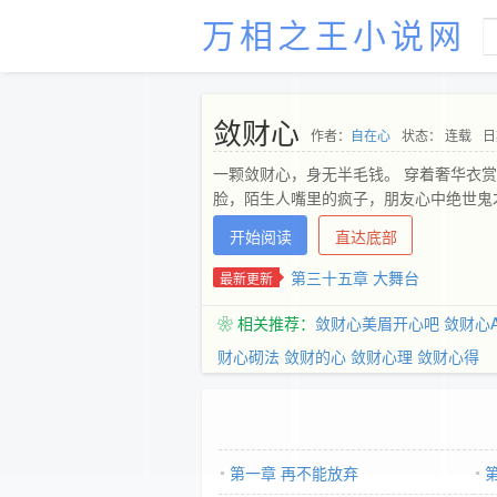
万相之王小说网
敛财心
作者：
自在心
状态： 连载
日
一颗敛财心，身无半毛钱。 穿着奢华衣
脸，陌生人嘴里的疯子，朋友心中绝世鬼才
开始阅读
直达底部
第三十五章 大舞台
最新更新
❀ 相关推荐：
敛财心美眉开心吧
敛财心
财心砌法
敛财的心
敛财心理
敛财心得
第一章 再不能放弃