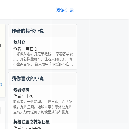
阅读记录
作者的其他小说
敛财心
白
作者：自在心
一颗敛财心，身无半毛钱。 穿着奢华衣
赏，开着限量跑车，住着天价房子，掏
不出两百块。 敌人眼中吃软饭的小白
脸，陌生人嘴里的疯子，朋友心中绝世
鬼才。 这就是李正的现实写照。 “我很
猜你喜欢的小说
穷，但是我有一颗敛财心！”李正说。
敛
魂器修神
作者：十久
轮魂者，一世精魂，三世王魂，六世帝
魂，九世皇魂。地球人李东意外被九世
皇魂天劫传送到了乾魂星成为名震九州
的炼器世家栾府少东主。这一世，李东
英雄联盟之韩娱巨星
不甘心屈服于命运，再次沦为两大魂帝
相互争斗的牺牲品。他逆天修魂，以魂
作者：Iced子夜