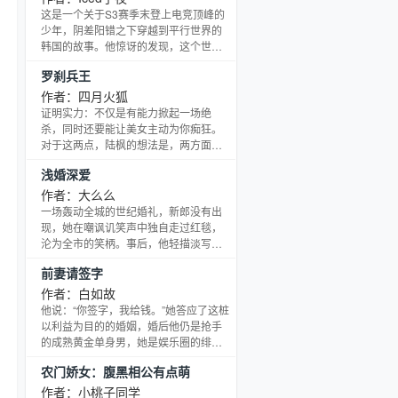
器修炼自创神魂之路，终于修炼成了皇
这是一个关于S3赛季末登上电竞顶峰的
魂体，战胜了…
少年，阴差阳错之下穿越到平行世界的
韩国的故事。他惊讶的发现，这个世界
的韩国，电竞早已和娱乐相结合，电竞
罗刹兵王
圈即是娱乐圈，电竞明星即是娱乐明
星。每个顶尖职业选手都可以像那些巨
作者：四月火狐
星一样接到各种天价代言....此外，公演
证明实力：不仅是有能力掀起一场绝
走穴，出MAD（专辑）...一样都不会
杀，同时还要能让美女主动为你痴狂。
少。在这故事里，三星双子星，KTA双
对于这两点，陆枫的想法是，两方面全
雄，SKT等职业战队会有！t－
要抓，而且全要自然而然水到渠成。 被
浅婚深爱
ara,bigbang等偶像组合，当然，还有少
开除军籍？正好全心苦练古武之技。对
时里那
于美女么，喜欢的给她个机会自己扑上
作者：大么么
来，不喜欢的？身在花丛过片叶不沾
一场轰动全城的世纪婚礼，新郎没有出
身。正气凛然，傲气冲天，且看一代兵
现，她在嘲讽讥笑声中独自走过红毯，
王如何写就都市传奇……
沦为全市的笑柄。事后，他轻描淡写的
说：“婚礼只是个形式，阑阑重要，我们
前妻请签字
已经是夫妻了。”她要离婚，他却冷魅一
笑，“想离开我身边？绝不可能！你生生
作者：白如故
世世只能是我的人！”
他说：“你签字，我给钱。”她答应了这桩
以利益为目的的婚姻，婚后他仍是抢手
的成熟黄金单身男，她是娱乐圈的绯闻
天后。当他目的达成，她大着肚子递上
农门娇女：腹黑相公有点萌
一纸离婚协议。而她再次站到他面前，
他有一个神秘儿子，却依旧逼她到墙
作者：小桃子同学