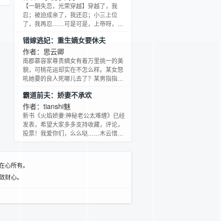
角：“夏繁锦，抛夫弃子四年，你还舍得
【一朝失恋，光荣穿越】穿越了，我
回来！签字复婚！”
忍；被迫成亲了，我还忍；小三上位
了，我再忍……可是可是，上帝呀，为
什么我穿越后的生活就像灾难大片？难
错嫁逃妃：重生嫡女要休夫
道就不可以来点喜剧片调节一下气氛
么？愤怒咆哮ing~~~就在某女仰天长叹
作者：思云卿
时，腹黑萌王爷突然出现……二话不
南郡慕容家尊贵嫡女有着万里挑一的美
说，扛起就走：“养个包子就是喜剧！前
貌，可桃花运却实在不怎么样。某女怒
提是我们得先种！”“靠，不带你丫这么玩
吼她要的良人死哪儿去了？某男指指自
儿的！”
己，宠溺的将她按进自己怀中，轻声哄
霸道前夫：娇妻不承欢
道：“发傻了吧，我在这儿呢？”白天的一
副生人勿近的臭脸去哪儿了？半夜跃进
作者：tianshi魅
她窗户，落尽水池中拥着她说的可是另
新书《火焰娇妻:神秘老公太难缠》已经
外一番话了。“嘘，小声点。虽然我很了
发表，希望大家多多支持收藏，评论，
解你兴奋异常的心境。可是总要慢慢来
投票！我爱你们，么么哒……木云惜怀
是不是。”某男张狂的一张好看的脸异常
孕检查时，却碰到老公带着他的情人一
吸引人捏。“喂，把你爪子给我拿开。”她
同去检查。离婚协议书毫不留情的扔到
气结，居然魅惑
她的身上。在晕到之前，她用血一笔一
在心所有。
划的写上她的名字。随后木家破产，她
敛财心。
爸去世，在那一刻，她一无所有。然而
她决定放弃之后，他却纠缠不清。“孩子
是我的，与你无关。”他邪笑，“孩子身上
流着我的血，不如……一人一半！”