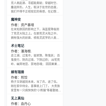
哉欢乐的温馨日常故事
觅人类起源、寻超能奥秘；穿越时空、
鏖战异形。人生，取决于处世的态度，
我们不得不正视现实的骨感，在幻想中
追求理想的丰满。屁屁阳读者群：
魔神变
281297110
作者：资产暴增
在未知原因的影响之下，海蓝星降临到
了荒灵大陆之上。在那荒灵大陆之中，
拥有强大的妖兽、修炼灵武学的人类土
著、各种拥有神奇能力的天材地宝。海
术士笔记
蓝星本土也诞生了名为觉醒者的超能力
者。 在那强大的觉醒者带领之下，无数
作者：潘海根.
冒险者前赴后继进入荒灵大陆，获得了
走江湖、过鬼市，驱邪煞、降鬼妖； 百
巨大的财富。海蓝星本土的新材料、生
鬼夜行、阴兵过境、下阴过府； 凶宅荒
物科学等无数学科都获得了革命性的成
岭、幽冥地宫、禁地怨魂； 因因果果、
长，人类的寿命也获得了延长。 在那利
善恶之报； 一个现代茅山传人的故
嫁有瑞兽
益的驱使之下，海蓝星无数势力闯入了
事…… ********请收藏、投票支持我，求
荒灵大陆，以七大奇迹之
钻石，谢......
作者：煎饺
杨子玉穿越到未来，当了兵，退了伍。
刚在家中待业，喜事就上门了。 大贵族
家里有一只病怏怏的“小熊猫”等着娶她回
家冲喜，她嫁！还是不嫁？
无上真仙
作者：血丹心