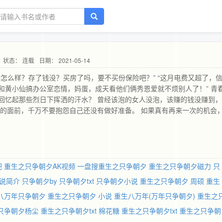
状态： 连载
日期： 2021-05-14
工作怎么样？存了钱没？买房了吗，要不买份保险吧？” “这月电费又超了，
王小贱和黄小仙搞办公室恋情，妈蛋，成天看他们俩秀恩爱就不烦别人了！” 青
回忆起那些烈日下挥洒的汗水？ 曾经该泡的女人没泡，该赚的钱没赚到
你的面前，千万不要抱怨自己还没有做好准备。 如果真有再来一次的机会
次的童话。 侯世达摸着自己久别重逢的六块腹肌，下定决心。 这一次，
吧
重生之只争朝夕AK视频
一盘搜重生之只争朝夕
重生之只争朝夕磁力
只
说简介
只争朝夕by
只争朝夕txt
只争朝夕小说
重生之只争朝夕 周硕
重生
八万年只争朝夕
重生之只争朝夕 小说
重生八万年(万年只争朝夕)
重生之
只争朝夕杨尘
重生之只争朝夕txt 棉花糖
重生之只争朝夕txt
重生之只争朝