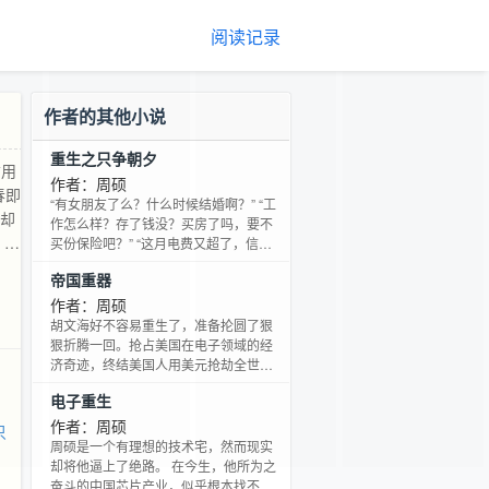
阅读记录
作者的其他小说
重生之只争朝夕
信用
作者：周硕
春即
“有女朋友了么？什么时候结婚啊？” “工
，却
作怎么样？存了钱没？买房了吗，要不
，你
买份保险吧？” “这月电费又超了，信用
卡欠了500，房贷还要还2000。” “王小
他
帝国重器
贱和黄小仙搞办公室恋情，妈蛋，成天
看他们俩秀恩爱就不烦别人了！” 青春即
作者：周硕
将逝去，当你掐起肚子上的赘肉，是否
胡文海好不容易重生了，准备抡圆了狠
会回忆起那些烈日下挥洒的汗水？ 曾经
狠折腾一回。抢占美国在电子领域的经
该泡的女人没泡，该赚的钱没赚到，却
济奇迹，终结美国人用美元抢劫全世界
不知道应该怪谁。 只是当机会真正来到
的美梦，和美利坚比赛航母下饺子。 他
电子重生
你的面前，千万不要抱怨自己还没有
玩航模玩出无人机，卖电池卖成汽车霸
主，用安225发射卫星，ARM取代x86，
作者：周硕
只
让世界空战史提前进入了排队枪毙时
周硕是一个有理想的技术宅，然而现实
代…… 从海湾战争到南联盟，从帝国坟
却将他逼上了绝路。 在今生，他所为之
场到伊拉克，美国的每一次对外战争，
奋斗的中国芯片产业，似乎根本找不到