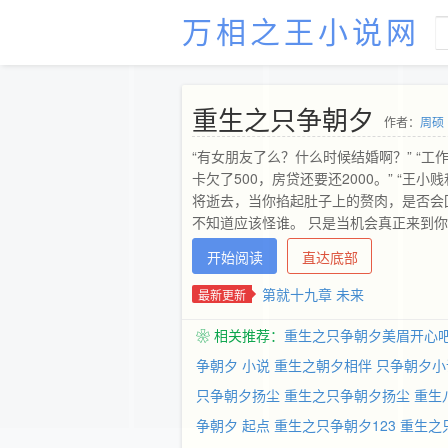
万相之王小说网
重生之只争朝夕
作者：
周硕
“有女朋友了么？什么时候结婚啊？” “
卡欠了500，房贷还要还2000。” “
将逝去，当你掐起肚子上的赘肉，是否会
不知道应该怪谁。 只是当机会真正来到
是否还愿意虚掷光阴？ 重生，就是再来一
开始阅读
直达底部
要创造一个帝国，智能软件的帝国。
第就十九章 未来
最新更新
❀ 相关推荐：
重生之只争朝夕美眉开心
争朝夕 小说
重生之朝夕相伴
只争朝夕小
只争朝夕扬尘
重生之只争朝夕扬尘
重生
争朝夕 起点
重生之只争朝夕123
重生之