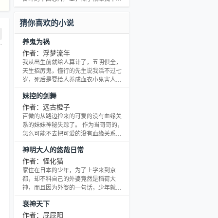
都成了流血不止的伤口。新世纪的空间
一条出路。 绝望的他醉酒而死，却没想
竞赛，管你是TMD还是NMD，比得上我
到上天竟然让他重生回到一九九四年，
猜你喜欢的小说
们的CNMD
给了他再来一次的机会。 这一次不仅要
弥补自己人生的遗憾，他还要振兴整个
养鬼为祸
中国的芯片业！ 最后，他终于站在了与
微软、英特尔决斗的舞台上，他的身后
作者：浮梦流年
倒下的是三星、索尼、尼康、思科、惠
我从出生前就给人算计了，五阴俱全，
普、佳能、苹果…… 他的敌人背后还有
天生招厉鬼，懂行的先生说我活不过七
应用材料、德州仪
岁，死后是要给人养成血衣小鬼害人
的。外婆为了救我，给我娶了童养媳，
妹控的剑舞
让我过起了安生日子，虽然后来我发现
媳妇姐姐不是人……从小苟延馋喘的我
作者：远古橙子
能活到现在，本已习惯逆来顺受，可唯
百微的从路边捡来的可爱的没有血缘关
独外婆被人害死了这件事。为此，我不
系的妹妹神秘失踪了。 作为当哥哥的，
顾因果报应，继承了外婆养鬼的职业，
怎么可能不去把可爱的没有血缘关系的
发誓要......
妹妹找回来？！ 所以百微就踏上了一条
神明大人的悠哉日常
不归路。 但是这条路上的敌人太强大，
为了把可爱的没有血缘关系的妹妹找回
作者：怪化猫
来，百微牺牲了自己，换来了最强之
家住在日本的少年，为了上学来到京
剑。 至于牺牲了什么…… 啊，这就不重
都，却不料自己的外婆竟然是稻荷大
要了！对于百微来说，只要能把可爱的
神，而且因为外婆的一句话，少年就这
没有血缘关系的妹妹找回来就好了！ 不
样继承了外婆的神位。 少年性子慵懒怕
衰神天下
过说起来，为什么要强调妹妹的属性是
麻烦，梦想是悠悠哉哉的活下去。 PS：
“可爱且没有血缘
其实就是一个慵懒的少年作为神灵，悠
作者：屁屁阳