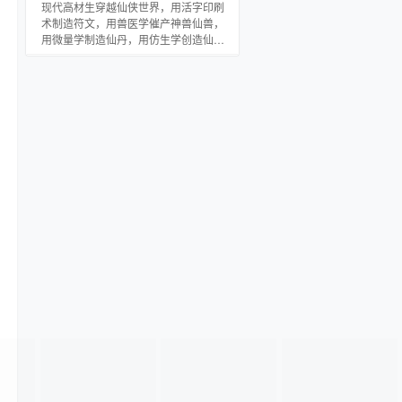
现代高材生穿越仙侠世界，用活字印刷
术制造符文，用兽医学催产神兽仙兽，
用微量学制造仙丹，用仿生学创造仙
法，用浪漫和情诗追圣女，以一条奇门
鬼道称雄万界，成就无上真仙！