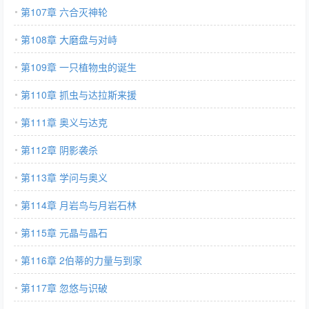
第107章 六合灭神轮
第108章 大磨盘与对峙
第109章 一只植物虫的诞生
第110章 抓虫与达拉斯来援
第111章 奥义与达克
第112章 阴影袭杀
第113章 学问与奥义
第114章 月岩鸟与月岩石林
第115章 元晶与晶石
第116章 2伯蒂的力量与到家
第117章 忽悠与识破