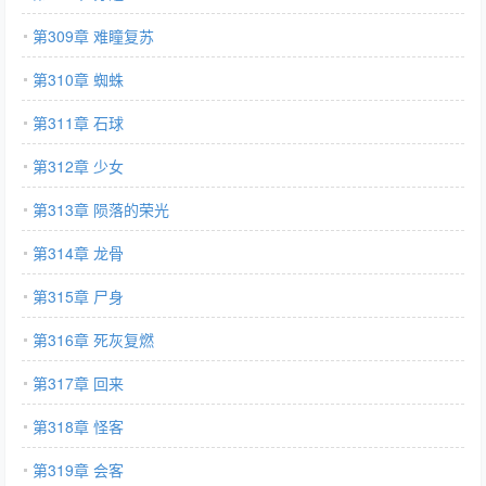
第309章 难瞳复苏
第310章 蜘蛛
第311章 石球
第312章 少女
第313章 陨落的荣光
第314章 龙骨
第315章 尸身
第316章 死灰复燃
第317章 回来
第318章 怪客
第319章 会客