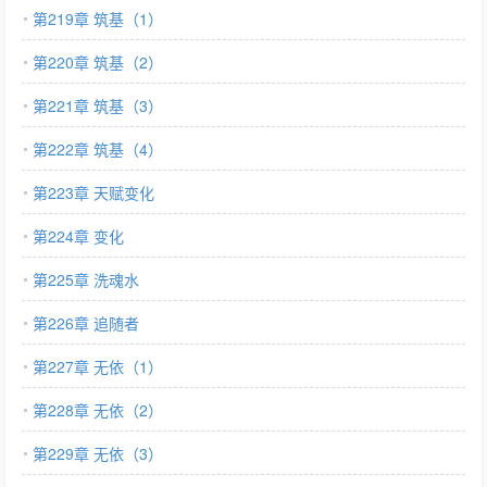
第219章 筑基（1）
第220章 筑基（2）
第221章 筑基（3）
第222章 筑基（4）
第223章 天赋变化
第224章 变化
第225章 洗魂水
第226章 追随者
第227章 无依（1）
第228章 无依（2）
第229章 无依（3）