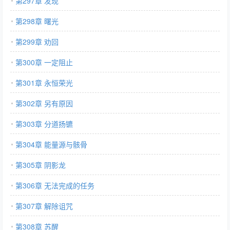
第297章 发现
第298章 曙光
第299章 劝回
第300章 一定阻止
第301章 永恒荣光
第302章 另有原因
第303章 分道扬镳
第304章 能量源与骸骨
第305章 阴影龙
第306章 无法完成的任务
第307章 解除诅咒
第308章 苏醒