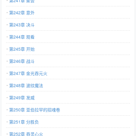
第241章 聚会
第242章 意外
第243章 决斗
第244章 观看
第245章 开始
第246章 战斗
第247章 金光吞元火
第248章 波纹魔法
第249章 发威
第250章 亚伯拉罕的招魂卷
第251章 分胜负
第252章 吞灵心火