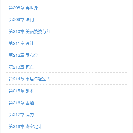
第208章 再世身
第209章 法门
第210章 美丽婆婆与红
第211章 设计
第212章 发布会
第213章 死亡
第214章 事后与密室内
第215章 剑术
第216章 金焰
第217章 威力
第218章 密室定计