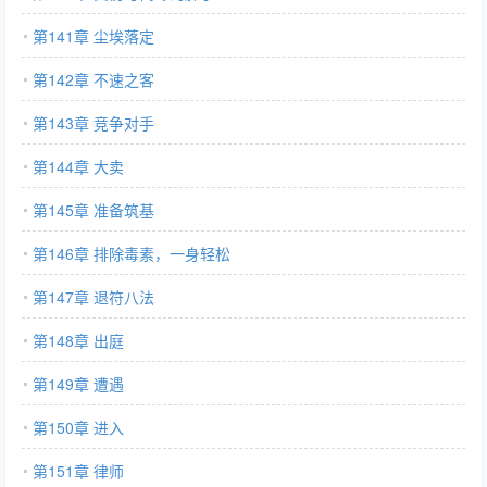
第141章 尘埃落定
第142章 不速之客
第143章 竞争对手
第144章 大卖
第145章 准备筑基
第146章 排除毒素，一身轻松
第147章 退符八法
第148章 出庭
第149章 遭遇
第150章 进入
第151章 律师