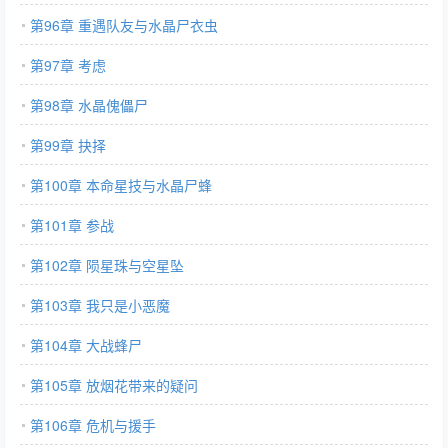
第96章 重遇队友与水晶尸衣虫
第97章 考虑
第98章 水晶傀儡尸
第99章 抉择
第100章 本命星技与水晶尸蜂
第101章 参战
第102章 陨星珠与空星坠
第103章 我只是小恶魔
第104章 大战蜂尸
第105章 放烟花带来的疑问
第106章 危机与援手