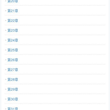
第20章
第21章
第22章
第23章
第24章
第25章
第26章
第27章
第28章
第29章
第30章
第31章