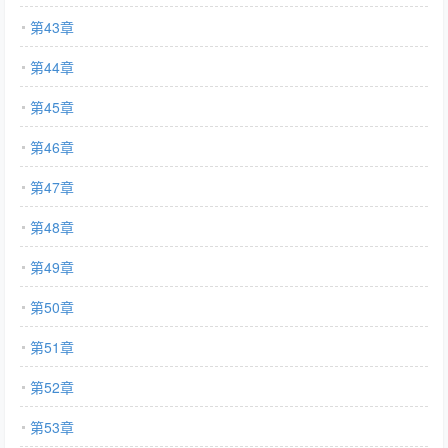
第43章
第44章
第45章
第46章
第47章
第48章
第49章
第50章
第51章
第52章
第53章