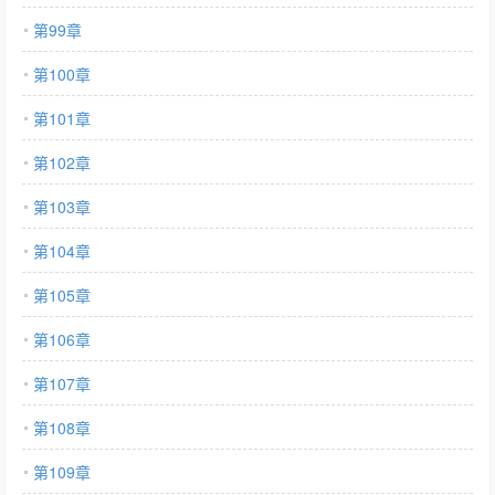
第99章
第100章
第101章
第102章
第103章
第104章
第105章
第106章
第107章
第108章
第109章