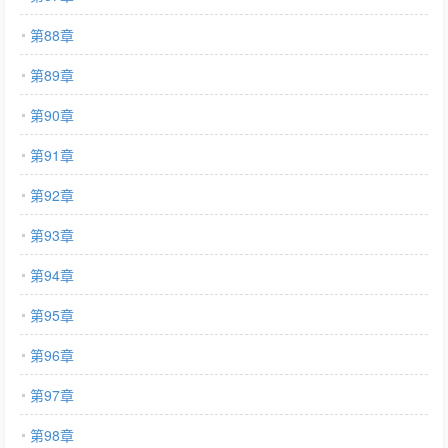
第88章
第89章
第90章
第91章
第92章
第93章
第94章
第95章
第96章
第97章
第98章