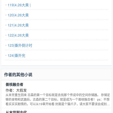
119|4.26大黄 |
120|4.26大黄
121|4.26大黄
122|4.26大黄
123|番外倒计时
124|番外完
作者的其他小说
兽核融合者
作者：大假发
从末世重生回来 古森的第一个目标就是去找那个传说中的空间存储器。 存储足
够的食物和武器后，古森的第二个目标，就是成为一个兽核融合者！ ps：不想
看买买买剧情的，可以从19章开始看 封面是个猫爪子，请大家不要误会成别的
谢绝扒榜 简单的说，就是很常见的末世文套路啦，重生回来，买买买。然后主
从末世到古代
角顺带怼一下极品亲戚。 在末世后利用已知的信息变强。 几年没写文了，手有