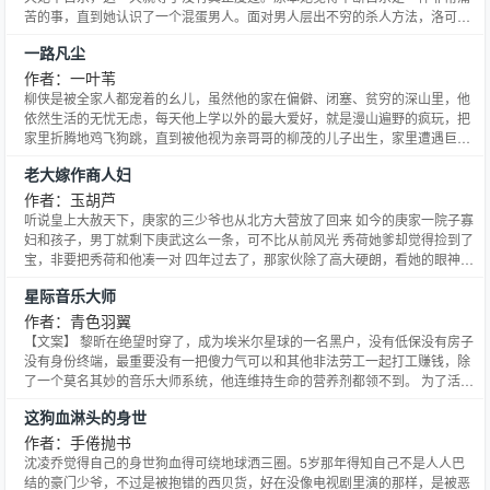
苦的事，直到她认识了一个混蛋男人。面对男人层出不穷的杀人方法，洛可可
觉得——她还是吃安眠药吧。死不掉的妹子谢大家一路的支持。各种E，因为
一路凡尘
是重要的事，所以要说两遍存稿坑 一定是他去势的姿势不对狂霸酷炫拽的九千
岁和被他捧在手心里宠的小青梅 作者专栏 点击穿越到达作者专
作者：一叶苇
柳侠是被全家人都宠着的幺儿，虽然他的家在偏僻、闭塞、贫穷的深山里，他
依然生活的无忧无虑，每天他上学以外的最大爱好，就是漫山遍野的疯玩，把
家里折腾地鸡飞狗跳，直到被他视为亲哥哥的柳茂的儿子出生，家里遭遇巨大
的变故。 看着刚出生的小侄儿被村人当做丧门星而遭受冷落和歧视，柳侠开始
老大嫁作商人妇
觉醒自己身为小叔叔的责任....... 入周三入V，当天三更；以后恢复隔日更，希
望能一直得到大家的支持。 感谢大家对文的喜爱，
作者：玉胡芦
听说皇上大赦天下，庚家的三少爷也从北方大营放了回来 如今的庚家一院子寡
妇和孩子，男丁就剩下庚武这么一条，可不比从前风光 秀荷她爹却觉得捡到了
宝，非要把秀荷和他凑一对 四年过去了，那家伙除了高大硬朗，看她的眼神还
是和当年一样，冷冰冰的，像一只狼 秀荷很发愁，打从一开始，她就像小时候
星际音乐大师
一样躲着庚武 就算后来被他拦腰扛回了家，大红喜烛下四目相对，她也还是不
肯说喜欢 可惜这一回却让关老头押中了 ……没想到做
作者：青色羽翼
【文案】 黎昕在绝望时穿了，成为埃米尔星球的一名黑户，没有低保没有房子
没有身份终端，最重要没有一把傻力气可以和其他非法劳工一起打工赚钱，除
了一个莫名其妙的音乐大师系统，他连维持生命的营养剂都领不到。 为了活下
去，他不得不为成为一名星际音乐大师而努力奋斗。 不过…… 成功从卖唱开始
这狗血淋头的身世
是怎么回事啊！！ 这是一个街头艺人成为星际古典音乐大师顺便泡到星将的励
志奋斗史，话说还带音（卖）乐（唱）系统是怎么回事2
作者：手倦抛书
沈凌乔觉得自己的身世狗血得可绕地球洒三圈。5岁那年得知自己不是人人巴
结的豪门少爷，不过是被抱错的西贝货，好在没像电视剧里演的那样，是被恶