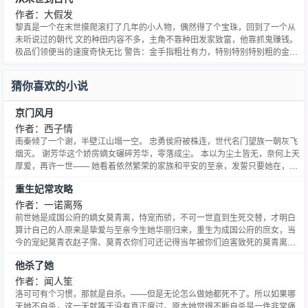
些生，前面好像有些流水账，还请大家多多包
作者：大假发
黎真是一个在末世摸爬滚打了几年的小人物，偶然得了个宝珠，回到了一个从
未听说过的朝代 文的种田内容不多，主角不靠种田发家致富，他靠抓鬼赚钱。
极品们领便当的速度奇快无比 警告：金手指粗壮有力，特别特别特别粗的金手
指，叫金大腿，金身都可以 不走修真路线 感情线不是很多，主走剧情 谢谢飘
飘帮我做的封面图&amp;gt;
猜你喜欢的小说
京门风月
作者：西子情
南秦倾了一个谢，半壁江山塌一空。 忠勇侯府被株连，世代名门望族一朝灰飞
烟灭。 谢芳华这个娇房嫡女碾碎芳华，零落成尘。 本以为尘土皆无，奈何上天
厚爱，再许一世—— 她看着依然繁荣的家族和平安的至亲，发誓只要她在，定
要忠勇侯府不倒，谢氏不绝！ 于是，她弃闺房，出侯府，混入皇室隐卫的巢穴
重生妃常攻略
里习武艺，学权谋。 八年后，她送了皇室一份天大的谢师礼回京！ 自此，钟鸣
鼎食之家的闺阁里多了一双翻云覆雨手。 美人靠上
作者：一诺离殇
前世她是成国公府的嫡女莫青离，恃宠而骄，不可一世直到生死交替，才明白
算计自己的人原来是挚爱与至亲今生她华丽归来，重生为成国公府的庶女，当
今的宠妃莫青衣赵子霈、莫青衣你们可还记得当年被你们迫害致死的莫青离
么？公告：本文于本周四（5月7日）迎来大结局，在完结当天会从第27章开始
他杀了她
倒V，请看过的亲们不要重复购买哦。感谢天使们的一路追随，请继续关注罂
粟的新坑，谢谢！ 介个小剧场 “青离，若能重来一世，我定不
作者：闻人笙
洛可可有个习惯，那就是自杀。——但是无论怎么做她都死不了。所以如果哪
天她不自杀，这一天就等于没有真正度过。原本她觉得不断自杀是一件非常痛