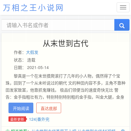
万相之王小说网
从末世到古代
作者：
大假发
状态： 连载
日期： 2021-05-14
黎真是一个在末世摸爬滚打了几年的小人物，偶然得了个宝
珠，回到了一个从未听说过的朝代 文的种田内容不多，主角不靠种
田发家致富，他靠抓鬼赚钱。 极品们领便当的速度奇快无比 警
告：金手指粗壮有力，特别特别特别粗的金手指，叫金大腿，金身
都可以 不走修真路线 感情线不是很多，主走剧情 谢谢飘飘帮我做
开始阅读
直达底部
的封面图&gt;
124|番外完
最新更新