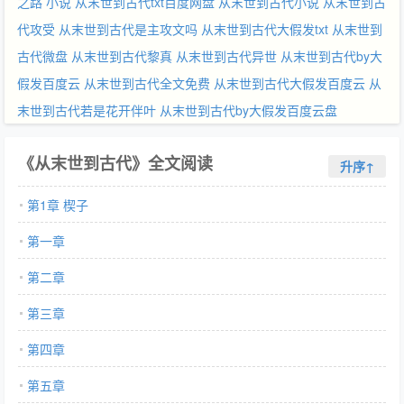
之路 小说
从末世到古代txt百度网盘
从末世到古代小说
从末世到古
代攻受
从末世到古代是主攻文吗
从末世到古代大假发txt
从末世到
古代微盘
从末世到古代黎真
从末世到古代异世
从末世到古代by大
假发百度云
从末世到古代全文免费
从末世到古代大假发百度云
从
末世到古代若是花开伴叶
从末世到古代by大假发百度云盘
《从末世到古代》全文阅读
升序↑
第1章 楔子
第一章
第二章
第三章
第四章
第五章