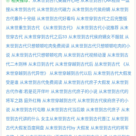
❀ 相关推荐：
从末世到古代美眉开心吧
从末世到古代AK视频
一盘
搜从末世到古代
从末世到古代磁力
从末世到古代侯府嫡
从末世到
古代番外十完结
从末世到古代好看吗
从末世穿到古代之后完整版
从末世重生到古代
《从末世到古代》
从末世到古代小说推荐
从末
世穿古代
从末世穿到古代之后33
从末世到古代侯府嫡女不服就
从
末世到古代只想顿顿吃肉免费阅读
从末世到古代只想顿顿吃肉的小
说
从末世到古代只想顿顿吃肉
从末世到古代视频动漫
从末世到古
代二木则林
从末日到古代
从末世穿越到古代后
丛末世到古代
《从
末世穿越到古代异世》
从末世穿越到古代以后
从末世到古代大假发
受是谁
从末世到古代免费阅读
从末世到古代庶子大假发
从末世到
古代作者:若是花开伴叶
从末世到古代庶子的小说
从末世到古代的
将军之路 庭外红梅
从末世穿越到古代
从末世到古代侯府庶子的小
说
从末世到古代屯粮
从末世到古代当后娘
从末世到古代庶子
从末
世到古代讲的什么
女主从末世到古代
从末世到古代晋江
从末世到
古代大假发百度网盘
从末世到古代by 大假发
从末世到古代的将军