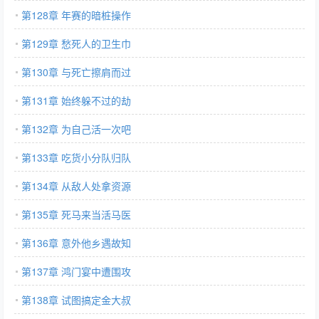
第128章 年赛的暗桩操作
第129章 愁死人的卫生巾
第130章 与死亡擦肩而过
第131章 始终躲不过的劫
第132章 为自己活一次吧
第133章 吃货小分队归队
第134章 从敌人处拿资源
第135章 死马来当活马医
第136章 意外他乡遇故知
第137章 鸿门宴中遭围攻
第138章 试图搞定金大叔