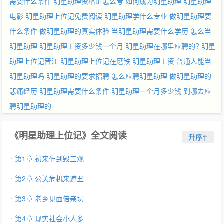
需要什么条件
明星助理资格证怎么考
如何成为明星助理
明星助理
电影
明星助理上位记免费阅读
明星助理学什么专业
做明星助理要
什么条件
做明星助理的真实体验
当明星助理需要什么学历
怎么当
明星助理
明星助理工资多少钱一个月
明星助理在哪里应聘的?
明星
助理上位记晋江
明星助理上位记在磨铁
明星助理工资
普通人能当
明星助理吗
明星助理的要求招聘
怎么应聘明星助理
做明星助理的
悲痛经历
明星助理需要什么条件
明星助理一个月多少钱
到哪去应
聘明星助理的
《明星助理上位记》全文阅读
升序↑
第1章 初来乍到毁三观
第2章 公关危机来遮丑
第3章 老乡见面倍亲切
第4章 现实社会小人多