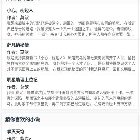
小心，枕边人
作者：莫歆
我醒来后脑中的记忆已经被清空，周围的一切都像是精心布置的骗局。 在验证
自己身份的道路上我屡次落入一个又一个迷团之中。 诡异的老公，奇特的纹
身，神秘的线索， 一道“七杀令”让我被各方围剿，所有人都在向我索要一张致
命的地图！ 然而一切真相隐藏在大脑皮层的最深处，我失去的那部分记忆到底
萨凡纳秘情
掩盖了怎样的惊世秘密？ 我如何才能突破诡事和人心的较量找寻真正的自己开
启丢失的记忆！ 那一同经历的磨难与生死我们始终没有
作者：莫歆
欢迎支持莫莫新书《小心，枕边人》 流落荒岛的第七天男友离开了人世，留我
独自探索这个未知的岛屿。 身处险境一个人救了我，可是我却慢慢发现这个人
并不是表面看上去的那般。 在我发现他秘密的同时我选择离开，回到文明世
界。 然而却在不知不觉中心给了他，跨越大半个地球寻找心灵深处的那份情，
明星助理上位记
却意外开启了一段尘封已久的秘密... ---------------------------------
作者：莫歆
(更新稳定，快来跳坑)大学毕业怀着对男星方彦的仰慕踏入娱乐圈工作，一次
意外深陷一场预谋之中被那个诡秘多变的古浔摧残。 身边的艺人同事纷纷落
马，此时家中却传来噩耗，再回到京都已时过境迁。 机缘巧合碰上男神方彦，
无法自控的情感和窘迫无奈的生活让我答应交换条件从此死心塌地跟着他。 然
而对于一段终得不到回应的感情我付出了全部，却在他的身上学会了手段、计
猜你喜欢的小说
谋，从而发现了一个惊天的秘密，把所有的意外全部串联。
拳灭天穹
作者：紫衣v