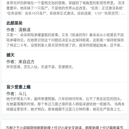
身带光环的胖墩在一个雷雨交加的夜晚，穿越到了电脑里的影视世界里。 浑浑
噩噩中，他杀掉了一只丧尸，于是他的世界从此改变。 “任务：正式激活系统”
“任务说明：击杀10只丧尸，系统将正式激活。目前进度：1/10” “失败惩罚：
无。骚年，想必任务失败后，和你放对的丧尸会给你惩罚的，所以系统就大发
此颜差矣
慈悲不惩罚你了。”
作者：清枫语
文案一：朵朵和陆承曜童鞋的故事，又名《前桌的你》秦朵朵从小就莫名不招
陆承曜待见，在她意识到这个问题后决定从此保持距离，这距离一保持就保持
了将近二十年，没想到某人某天突然吃错了药，竟突然搭理起她来，还不依不
饶了……高冷陆少爷和蠢萌秦妹纸，前后桌十四年同校四年从未搭理过对方却
撼天
对对方一举一动一清二楚的两枚傲娇学霸→_→有点拗口其实就是一对从同窗
走向同床的青梅竹马移动医疗创业的故事：她顶着团队顶着路人的身
作者：来自远方
异世孤魂，灵石入仙，天道不容，吾便撼天。
盲少爱妻上瘾
作者：斗儿
她守护男友六年，最终惨遭劈腿。六年的倾尽所有，比不了男友初恋的回头。
在她最落魄的时候，那个有过几面之缘的盲人顾临深递给她一纸婚书。 当两本
结婚证拿到手，她才明白，原来婚姻不过是几分钟的事，她花在严竟身上七
年，却始终没有得到这几分钟，但一个陌生人却成了她的丈夫。 宋言谨以为自
己嫁的是一个盲人，可为什么她老公总是用带色的眼神的看着她？ 宋言谨以为
自己嫁的是一个平民，可为什么她老公又是送豪宅又是送豪车
万相之王小说网提供明星助理上位记小说全文阅读、明星助理上位记最新章节