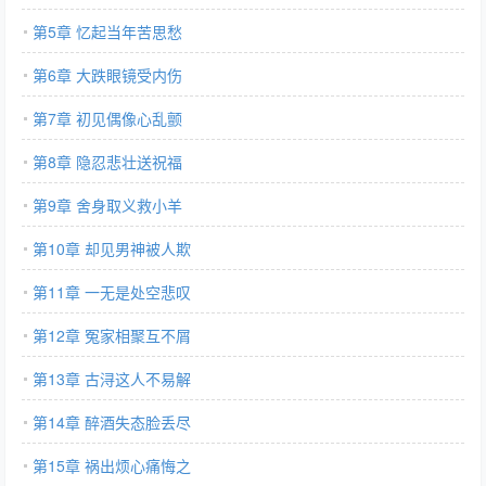
第5章 忆起当年苦思愁
第6章 大跌眼镜受内伤
第7章 初见偶像心乱颤
第8章 隐忍悲壮送祝福
第9章 舍身取义救小羊
第10章 却见男神被人欺
第11章 一无是处空悲叹
第12章 冤家相聚互不屑
第13章 古浔这人不易解
第14章 醉酒失态脸丢尽
第15章 祸出烦心痛悔之