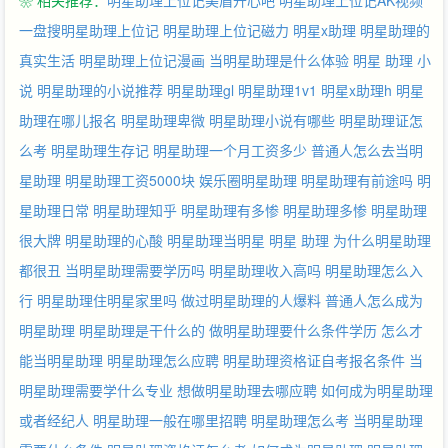
❀ 相关推荐：
明星助理上位记美眉开心吧
明星助理上位记AK视频
了我整个人生轨迹，我用血的磨难换来放手一搏的机会。 走过，累
过，哭过，才会成长；痛苦过，悲伤过，寂寞过，才会飞翔。 且看
一盘搜明星助理上位记
明星助理上位记磁力
明星x助理
明星助理的
一个没心没肺的逗逼女如何羽化成蝶… 欢迎开启：0213_1408569
真实生活
明星助理上位记漫画
当明星助理是什么体验
明星 助理 小
↖请猛戳票票，每满500票加更 &gt; 莫莫完本：《萨凡纳秘情》
说
明星助理的小说推荐
明星助理gl
明星助理1v1
明星x助理h
明星
6269
助理在哪儿报名
明星助理卑微
明星助理小说有哪些
明星助理证怎
么考
明星助理生存记
明星助理一个月工资多少
普通人怎么去当明
星助理
明星助理工资5000块
娱乐圈明星助理
明星助理有前途吗
明
星助理日常
明星助理知乎
明星助理有多惨
明星助理多惨
明星助理
很大牌
明星助理的心酸
明星助理当明星
明星 助理
为什么明星助理
都很丑
当明星助理需要学历吗
明星助理收入高吗
明星助理怎么入
行
明星助理住明星家里吗
做过明星助理的人爆料
普通人怎么成为
明星助理
明星助理是干什么的
做明星助理要什么条件学历
怎么才
能当明星助理
明星助理怎么应聘
明星助理资格证自考报名条件
当
明星助理需要学什么专业
想做明星助理去哪应聘
如何成为明星助理
或者经纪人
明星助理一般在哪里招聘
明星助理怎么考
当明星助理