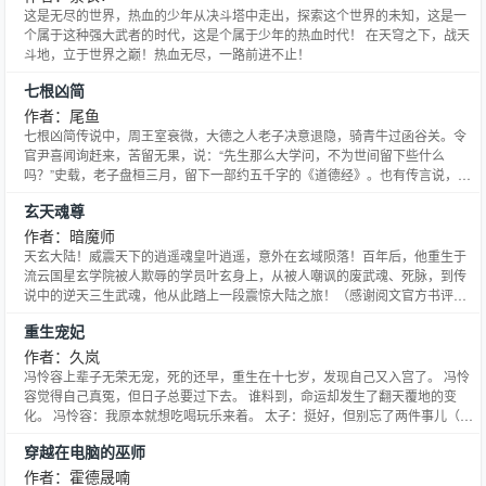
这是无尽的世界，热血的少年从决斗塔中走出，探索这个世界的未知，这是一
个属于这种强大武者的时代，这是个属于少年的热血时代！ 在天穹之下，战天
斗地，立于世界之巅！热血无尽，一路前进不止！
七根凶简
作者：尾鱼
七根凶简传说中，周王室衰微，大德之人老子决意退隐，骑青牛过函谷关。令
官尹喜闻询赶来，苦留无果，说：“先生那么大学问，不为世间留下些什么
吗？”史载，老子盘桓三月，留下一部约五千字的《道德经》。也有传言说，老
子留下的，除了《道德经》，还有一卷以凤凰鸾扣封住的……七根凶简。其它
玄天魂尊
完结文，欢迎戳，按完成时间顺序
作者：暗魔师
天玄大陆！威震天下的逍遥魂皇叶逍遥，意外在玄域陨落！百年后，他重生于
流云国星玄学院被人欺辱的学员叶玄身上，从被人嘲讽的废武魂、死脉，到传
说中的逆天三生武魂，他从此踏上一段震惊大陆之旅！（感谢阅文官方书评团
提供书评支持
重生宠妃
作者：久岚
冯怜容上辈子无荣无宠，死的还早，重生在十七岁，发现自己又入宫了。 冯怜
容觉得自己真冤，但日子总要过下去。 谁料到，命运却发生了翻天覆地的变
化。 冯怜容：我原本就想吃喝玩乐来着。 太子：挺好，但别忘了两件事儿（伺
候好我，生孩子）。 本文11月21日周五入V，还请大家继续支持！O(∩_∩)O~
穿越在电脑的巫师
完结文： 嫡女奋斗史 漫漫追妻路 专栏求包养！
作者：霍德晟喃