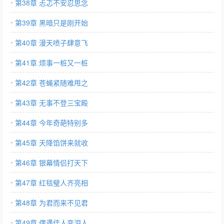
第38章 忐忑不安忍思念
第39章 黑暗只是刚开始
第40章 漫天喷子肆意飞
第41章 烦事一桩又一桩
第42章 苍蝇紧随难甩之
第43章 无事不登三宝殿
第44章 今年奇葩特别多
第45章 天降馅饼来就收
第46章 银幕情侣打天下
第47章 红毯璧人齐亮相
第48章 为君而来不见君
第49章 偶遇佳人变泪人