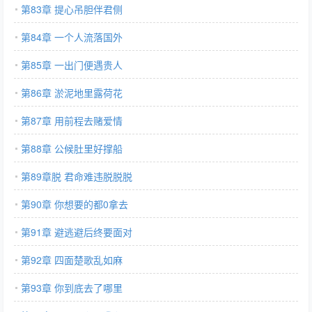
第83章 提心吊胆伴君侧
第84章 一个人流落国外
第85章 一出门便遇贵人
第86章 淤泥地里露荷花
第87章 用前程去赌爱情
第88章 公候肚里好撑船
第89章脱 君命难违脱脱脱
第90章 你想要的都0拿去
第91章 避逃避后终要面对
第92章 四面楚歌乱如麻
第93章 你到底去了哪里