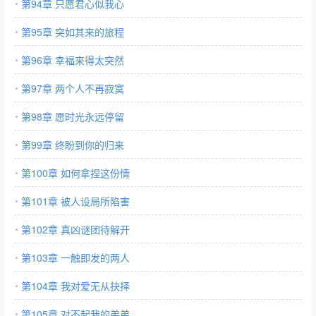
第94章 只愿君心似我心
第95章 突如其来的旅程
第96章 幸福来得太突然
第97章 两个人不再寂寞
第98章 愿时光永远停留
第99章 终盼到你的归来
第100章 如何拿捏这份情
第101章 被人设局所陷害
第102章 真凶谜团待解开
第103章 一触即发的两人
第104章 我对爱无从抉择
第105章 对不起我的弟弟