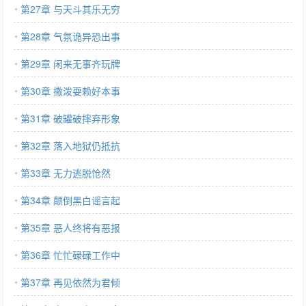
第27章 与天斗其乐无穷
第28章 气氛诡异恐出事
第29章 闲来无事齐玩牌
第30章 撒泼耍赖好本事
第31章 破罐破摔弃形象
第32章 落入地狱仍抵抗
第33章 无力逃脱怆然
第34章 颠倒黑白谣言起
第35章 恶人终将有恶报
第36章 忙忙碌碌工作中
第37章 再见依然为君倾