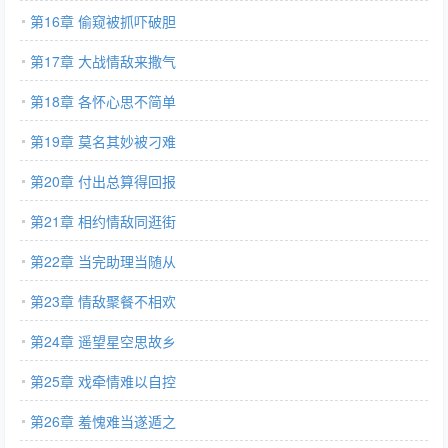
第16章 偷窥被抓吓破胆
第17章 大战情敌来撒气
第18章 各怀心思不简单
第19章 莫名其妙被刁难
第20章 付出总算得回报
第21章 相约情敌同逛街
第22章 当完助理当随从
第23章 情敌聚餐不相欢
第24章 遥望星空思故乡
第25章 戏牵情难以自控
第26章 羞愧难当遂遁之