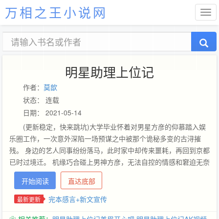
万相之王小说网
明星助理上位记
作者：
莫歆
状态： 连载
日期： 2021-05-14
(更新稳定，快来跳坑)大学毕业怀着对男星方彦的仰慕踏入娱
乐圈工作，一次意外深陷一场预谋之中被那个诡秘多变的古浔摧
残。 身边的艺人同事纷纷落马，此时家中却传来噩耗，再回到京都
已时过境迁。 机缘巧合碰上男神方彦，无法自控的情感和窘迫无奈
的生活让我答应交换条件从此死心塌地跟着他。 然而对于一段终得
开始阅读
直达底部
不到回应的感情我付出了全部，却在他的身上学会了手段、计谋，
从而发现了一个惊天的秘密，把所有的意外全部串联。 就在我以为
完本感言+新文宣传
最新更新
一辈子都要忍气吞声跟在方彦身后时，古浔的一次次出现彻底改变