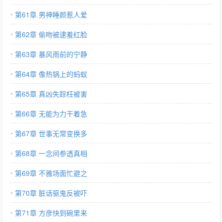
第61章 男神睡颜惹人爱
第62章 偷吻被逮羞红脸
第63章 暴风雨前的宁静
第64章 像热锅上的蚂蚁
第65章 真凶失踪枉被害
第66章 无能为力干着急
第67章 世事无常变换多
第68章 一念间参透真相
第69章 不雅场面忙避之
第70章 脏话驱鬼反被吓
第71章 方彦快到碗里来