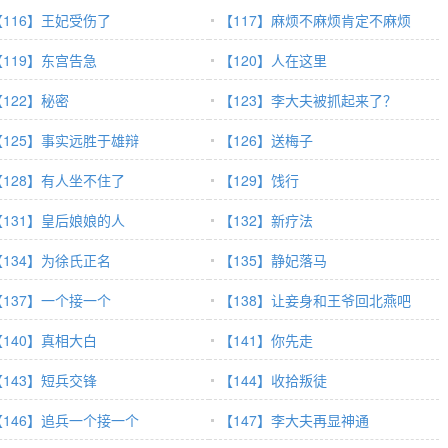
【116】王妃受伤了
【117】麻烦不麻烦肯定不麻烦
【119】东宫告急
【120】人在这里
【122】秘密
【123】李大夫被抓起来了？
【125】事实远胜于雄辩
【126】送梅子
【128】有人坐不住了
【129】饯行
【131】皇后娘娘的人
【132】新疗法
【134】为徐氏正名
【135】静妃落马
【137】一个接一个
【138】让妾身和王爷回北燕吧
【140】真相大白
【141】你先走
【143】短兵交锋
【144】收拾叛徒
【146】追兵一个接一个
【147】李大夫再显神通