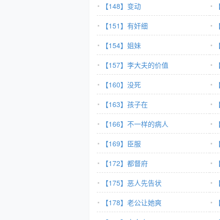
【148】变动
【151】有奸细
【154】姐妹
【157】李大夫的价值
【160】没死
【163】孩子在
【166】不一样的病人
【169】臣服
【172】都督府
【175】恶人先告状
【178】老公让她爽