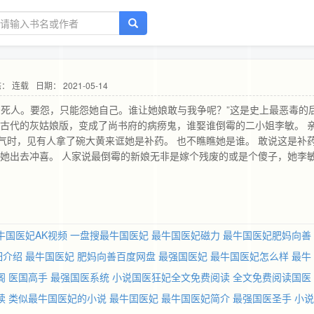
： 连载
日期： 2021-05-14
治死人。要怨，只能怨她自己。谁让她娘敢与我争呢？”这是史上最恶毒的
了古代的灰姑娘版，变成了尚书府的病痨鬼，谁娶谁倒霉的二小姐李敏。 
气时，见有人拿了碗大黄来诓她是补药。 也不瞧瞧她是谁。 敢说这是补
想推她出去冲喜。 人家说最倒霉的新娘无非是嫁个残废的或是个傻子，她李
王情投意合，没了璃王我活不了，请姐姐成全我和璃王吧！”史上最纯洁的继
说这话，丧报一到，一个是比一个比谁跑的快。 想着嫁过去当个寡妇也不
与今下女子们一样三妻四妾，这种福利还不是一般妇女能拥有的。 在众
公加官进爵，威风凛凛地回来了......
牛国医妃AK视频
一盘搜最牛国医妃
最牛国医妃磁力
最牛国医妃肥妈向善
细介绍
最牛国医妃 肥妈向善百度网盘
最强国医妃
最牛国医妃怎么样
最牛
阁
医国高手
最强国医系统
小说国医狂妃全文免费阅读
全文免费阅读国医
读
类似最牛国医妃的小说
最牛囯医妃
最牛国医妃简介
最强国医圣手
小说