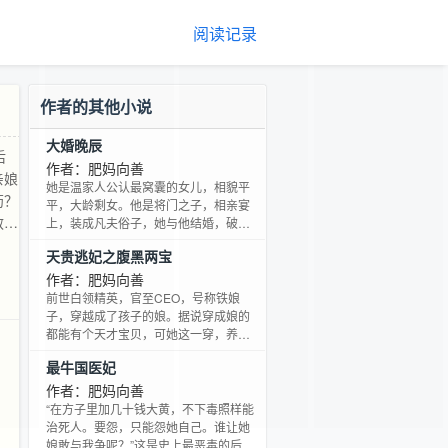
阅读记录
作者的其他小说
大婚晚辰
后
作者：肥妈向善
亲娘
她是温家人公认最窝囊的女儿，相貌平
药？
平，大龄剩女。他是将门之子，相亲宴
敏被
上，装成凡夫俗子，她与他结婚，破草
鞋配破落户！她无下限的父母妹妹，不
妹
天贵逃妃之腹黑两宝
是亲人！她的亲人另有他人，当她被找
错，
回去，当他的身份大白！谁敢说不配！
作者：肥妈向善
人取
前世白领精英，官至CEO，号称铁娘
子，穿越成了孩子的娘。据说穿成娘的
都能有个天才宝贝，可她这一穿，养出
的却是个小吃货，差等生。 儿子属于大
最牛国医妃
牛胃，一天能吃光一家家当，光是养家
糊口，够人折腾。为生计烂头焦额，母
作者：肥妈向善
子俩被抛弃在乡间野田的破陋小院，过
“在方子里加几十钱大黄，不下毒照样能
的世外桃源，清苦又清闲，快活似神
治死人。要怨，只能怨她自己。谁让她
仙。未想某日带儿子路见不平拔刀相
娘敢与我争呢？”这是史上最恶毒的后