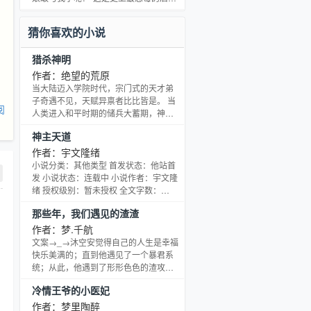
助，劫错车劫到他万岁爷微服出巡的御
娘。 首席中西医结合专家，穿过来竟成
驾。 马车内，她脑袋如草的花瓶儿子为
了古代的灰姑娘版，变成了尚书府的病
猜你喜欢的小说
了她喊：“我娘要劫人！”
痨鬼，谁娶谁倒霉的二小姐李敏。 亲娘
死，爹不疼，奄奄一息在床上要咽下一
猎杀神明
口气时，见有人拿了碗大黄来诓她是补
药。 也不瞧瞧她是谁。 敢说这是补药？
作者：绝望的荒原
灌死你！ 什么？ “医”不死她的家里人想
当大陆迈入学院时代，宗门式的天才弟
推她出去冲喜。 人家说最倒霉的新娘无
子奇遇不见，天赋异禀者比比皆是。 当
阅
非是嫁个
人类进入和平时期的储兵大蓄期，神明
已消失不见。 且看一个有着梦想的少年
神主天道
迈入这个世界，掀起一股绝世狂潮！ 美
丽妖娆的御姐、小巧可爱的萝莉、挖矿
作者：宇文隆绪
为生的糟老头子、我剑方为剑的冷酷少
小说分类：其他类型 首发状态：他站首
年，以及一口乳牙的小屁孩。 为您展现
发 小说状态：连载中 小说作者：宇文隆
最绝代的神明时代！ 注：新手作品，情
绪 授权级别：暂未授权 全文字数：
节不完美的地方大家给出建议，谢谢！
249194字 收藏总数：0 更新时间：
那些年，我们遇见的渣渣
2015-05-09 TXT 下载加入书架投票推荐
手机阅读开始阅读
作者：梦.千航
文案→_→沐空安觉得自己的人生是幸福
快乐美满的；直到他遇见了一个暴君系
统；从此，他遇到了形形色色的渣攻，
开启了人生的第二重模式；对此，沐空
冷情王爷的小医妃
安只能：“呵呵……”成为那个圈禁渣渣七
年的某总裁，沐空安的选择是：“……”成
作者：梦里陶醉