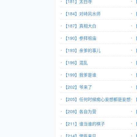
【181】太白寺
【184】对峙风水师
【187】真相大白
【190】参拜祖庙
【193】亲爹的事儿
【196】混乱
【199】我爹是谁
【202】爷来了
【205】任何时候痴心妄想都是妄想
【208】各自为营
【211】谁当谁的棋子
【214】使臣来见