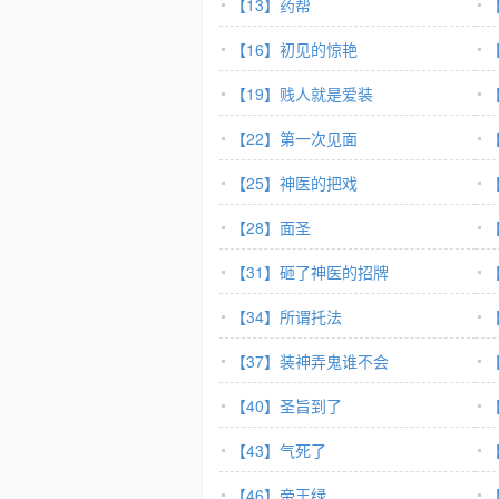
【13】药帮
【16】初见的惊艳
【19】贱人就是爱装
【22】第一次见面
【25】神医的把戏
【28】面圣
【31】砸了神医的招牌
【34】所谓托法
【37】装神弄鬼谁不会
【40】圣旨到了
【43】气死了
【46】帝王绿