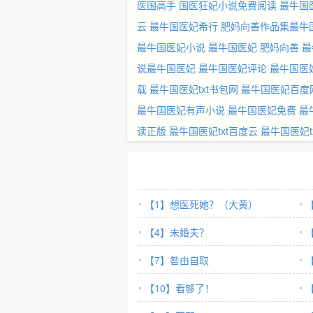
医国高手
国医狂妃小说免费阅读
最牛国
云
最牛国医妃希行
肥妈向善作品集最牛
最牛国医妃小说
最牛国医妃 肥妈向善
最
说最牛国医妃
最牛国医妃评论
最牛国医
载
最牛国医妃txt书包网
最牛国医妃百度
最牛国医妃有声小说
最牛国医妃免费
最
读正版
最牛国医妃txt百度云
最牛国医妃t
【1】想医死她？（大黄）
【4】未婚夫？
【7】咎由自取
【10】看够了！