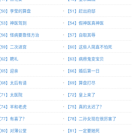
【50】李莹的算盘
【51】赶出府邸
【53】神医驾到
【54】假神医真神医
【56】怪病要靠怪方治
【57】自取其辱
【59】二次进宫
【60】这些人简直不怕死
【62】聘礼
【63】病痨鬼变宝贝
【65】迎亲
【66】婚后第一日
【68】太后有请
【69】算盘打尽
【71】太医院
【72】皇上来了
【74】羊和老虎
【75】真的太迟了？
【77】有喜了？
【78】二孙女现在很厉害了
【80】对薄公堂
【81】一定要她死