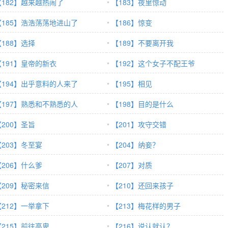
【182】越来越热闹了
【183】夜里惊动
【185】浩浩荡荡地进山了
【186】惊变
【188】选择
【189】不要离开我
【191】皇帝的新衣
【192】这个女子不配王爷
【194】出乎意料的人来了
【195】相见
【197】熟悉和不熟悉的人
【198】目的是什么
【200】圣旨
【201】攻守交错
【203】冬至宴
【204】纳妾？
【206】什么爹
【207】对质
【209】秘密来信
【210】还回来孩子
【212】一举拿下
【213】梅花样的男子
【215】前往高卑
【216】说认就认？