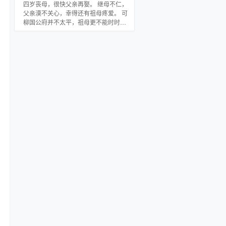
在那里，明明救我的不是你！” 是徐寒，
四岁丧母，很快父亲再娶。 继母不仁，
一直都是徐寒，那句我爱你，他不肯
父亲漠不关心，幸得还有祖母疼爱。 可
说，她也不肯信！ 全世界都知道他爱
柳国公府并不太平，祖母更不能时时护
她，只有她罔顾他的心意，她自己的心
他们周全。 小青芜决定，秉承娘亲的期
意。 一场阴差阳错，误了三个人的八
望，保护弟弟，好好的活下去。 公告：
年。 时过境迁，
青芜传将于本周六（12月6号）入v，入
后日更6000+，大家不要大意的到凉子
的碗里来吧~ 看文前提示： 1、女主系土
生土长，非重生非穿越，结局1v1 2、日
更文，凉子的坑品请点击专栏~ 3、凉子
用心写文，也希望大家看的愉快