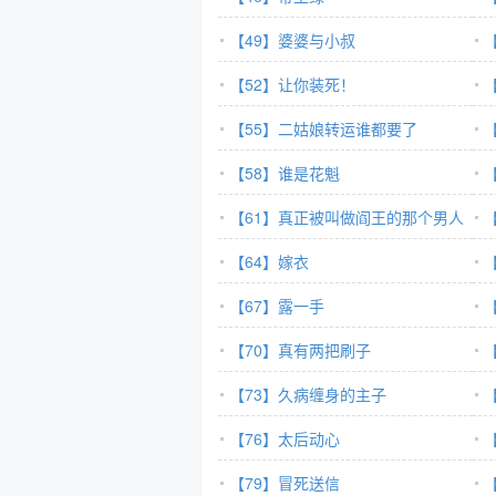
【49】婆婆与小叔
【52】让你装死！
【55】二姑娘转运谁都要了
【58】谁是花魁
【61】真正被叫做阎王的那个男人
【64】嫁衣
【67】露一手
【70】真有两把刷子
【73】久病缠身的主子
【76】太后动心
【79】冒死送信