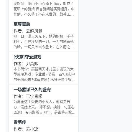
为放弃一切嫁给渣渣的某秀才，沐空安
没想到，爬山不小心掉下山崖，却成了
的选择是：“……”成为被锁在院子里十年
花轿上的新娘 传言新朗是病魔缠身，中
的某皇子，沐空安的选择是：“……”成为
怪病，不久将于不在人世的，战神王爷
害了深情男人一辈子的某渣渣，沐空安
成亲后，不受待见，两人各自为天，自
至尊毒后
的选择是：“……”成为亲手将爱人送进监
由生活 没关系，不待见就不待见，凭自
狱的
己的医术相信也能好好在这里生活 从没
作者：云静风渺
想过与无缘的夫君有什么关系 然而在生
那一日，漫天火光下，她的姐姐，手持
活中，相互碰撞中又会出现怎样的缘
利刃，目光冷戾的一刀，一刀的割着她
呢？ 精彩片断一： “怎么，你希望是
的脸，一切只因当今圣上，在入府之
谁？？歌很好听，你是在想情人吗？”南
时，多看了她一眼！她是她的亲姐，她
[快穿]夺爱游戏
宫煜又是冷冷一句。不知为什么？想到
从来敬她，助她，忍她，让她，却也从
她的歌声里的歌
她口中得知，她视作十五年生母之人，
作者：尹真熙
曾经以同样的手段，弑杀了她的亲母，
本书简介：高智商天才儿童才能玩的大
和她的女儿一起，夺走了本属于她的一
型策略游戏，专业丢♂节操一百?现实中
切宠爱！弑母之仇，杀身之恨！本以为
的无限恐怖?你敢来吗? 木纤纤是个很普
芳魂消逝，却不料一梦醒，一切重新来
通很淡定的女孩子， 长相清秀，无出彩
一场蓄谋已久的盛宠
过。这一世，为安身立命，她容颜尽
之处。 喜欢偶尔迷糊的发呆，喜欢淡定
掩，步步为赢，只待绝佳反攻之机
的吐槽。 演技一流，装得了软妹下得了
作者：玉宇青檬
厨房(?)。 有人曾说她腹黑，也有人曾夸
为周全这个受伤的小女人，他煞费苦
她笑容明媚漂亮。 直到有一天————
心，宠她上天。 却不想，换她一句居心
霸王票 小熙的小萌物们 爻妜扔了一个地
叵测！ ★沉影版☆ 那年，是谁将两枚硬
雷明白爱的代价扔了一个地雷幽幽夏布
币黏在一起，抛起来明媚了她的天空，
青芜传
情扔了一个地雷睡不着觉了扔了一个手
给她看所谓天意。 彼时，她又对谁苦苦
埋怨：“顾琛霖，八年前你为什么要出现
作者：苏小凉