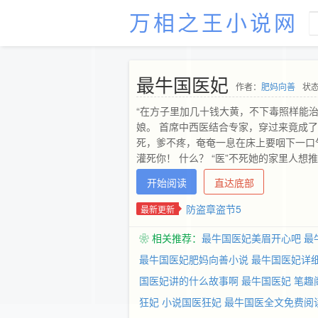
万相之王小说网
最牛国医妃
作者：
肥妈向善
状态
“在方子里加几十钱大黄，不下毒照样能
娘。 首席中西医结合专家，穿过来竟成
死，爹不疼，奄奄一息在床上要咽下一口
灌死你！ 什么？ “医”不死她的家里人
推出去嫁了个“死人”。 “姐姐，我与璃
开始阅读
直达底部
说。 李敏冷笑一声，之前怎么不见你们
一个人乐得清闲，种种药养养花，更不需
防盗章盗节5
最新更新
笑她为史上第一倒霉新娘时， 她“死去的”老
❀ 相关推荐：
最牛国医妃美眉开心吧
最
最牛国医妃肥妈向善小说
最牛国医妃详
国医妃讲的什么故事啊
最牛国医妃 笔趣
狂妃
小说国医狂妃
最牛国医全文免费阅