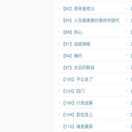
【82】原来是老公
【85】人生最重要的事传宗接代
【88】担心
【91】谜底揭晓
【94】赌约
【97】太后的懿旨
【100】不让走了
【103】回门
【106】六宫战事
【109】箭在弦上
【112】谁是赢家