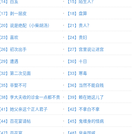
【14】白芨
【15】陌生人？
【17】剥一层皮
【18】盘算
【20】说是绝配（小柴胡汤）
【21】贵人？
【23】喜欢
【24】贵妇
【26】初次出手
【27】宫里说让进宫
【29】遭遇
【30】十日
【32】第二次见面
【33】寒毒
【35】非娶不可
【36】当然不能自贱
【38】李大夫收的诊金一点都不贵
【39】赖在她这儿了
【41】她父亲这个正人君子
【42】不拿白不拿
【44】百花宴请帖
【45】鬼缠身的怪病
【47】百花宴
【48】皇亲国戚