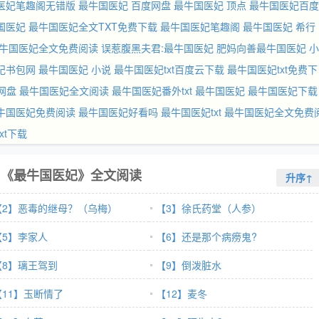
医妃笔趣阁无错版
最牛国医妃 百度网盘
最牛国医妃 顶点
最牛国医妃百度
国医妃
最牛国医妃全文TXT免费下载
最牛国医妃笔趣阁
最牛国医妃 希行
牛国医妃全文免费阅读
误惹腹黑夫君:最牛国医妃
肥妈向善最牛国医妃
小
妃书包网
最牛国医妃 小说
最牛国医妃txt百度云下载
最牛国医妃txt免费下
网盘
最牛国医妃全文阅读
最牛国医妃番外txt
最牛国医妃
最牛国医妃下载
牛国医妃免费阅读
最牛国医妃好看吗
最牛国医妃txt
最牛国医妃全文免费
xt下载
《最牛国医妃》全文阅读
升序↑
【2】恶毒的继母？（乌梅）
【3】徐氏药堂（人参）
【5】李家人
【6】还是那个病痨鬼?
【8】璃王驾到
【9】倒泼脏水
【11】玉断情了
【12】麦冬