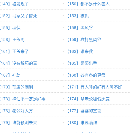
【149】被发现了
【150】都不是什么善人
【152】马家父子惨死
【153】被抓
【155】埋伏
【156】黑风谷
【158】王爷呢
【159】攻打黑风谷
【161】王爷来了
【162】谁来救
【164】没有解药的毒
【165】婆婆出手
【167】神助
【168】各有各的算盘
【170】荒唐的闹剧
【171】有人睡的好有人睡不好
【173】神仙不一定是好事
【174】拿老公狐假虎威
【176】老公好大方
【177】婆婆的宣誓
【179】谁能预测未来
【180】谁诬陷谁