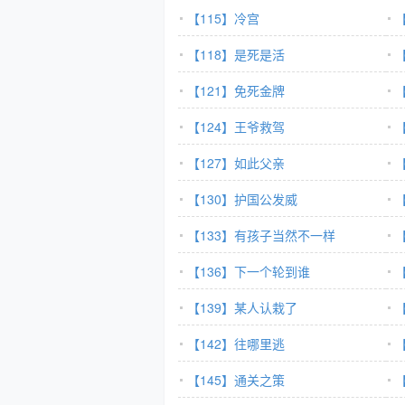
【115】冷宫
【118】是死是活
【121】免死金牌
【124】王爷救驾
【127】如此父亲
【130】护国公发威
【133】有孩子当然不一样
【136】下一个轮到谁
【139】某人认栽了
【142】往哪里逃
【145】通关之策