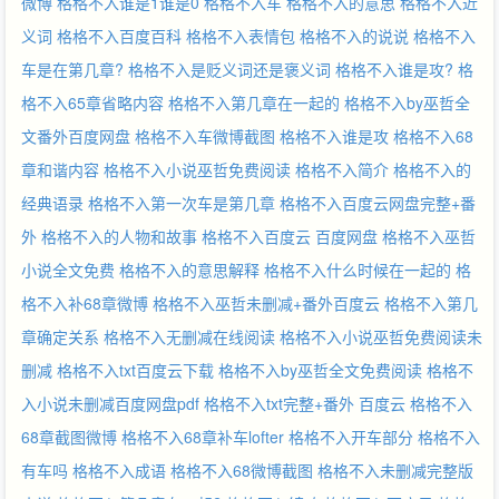
微博
格格不入谁是1谁是0
格格不入车
格格不入的意思
格格不入近
义词
格格不入百度百科
格格不入表情包
格格不入的说说
格格不入
车是在第几章?
格格不入是贬义词还是褒义词
格格不入谁是攻?
格
格不入65章省略内容
格格不入第几章在一起的
格格不入by巫哲全
文番外百度网盘
格格不入车微博截图
格格不入谁是攻
格格不入68
章和谐内容
格格不入小说巫哲免费阅读
格格不入简介
格格不入的
经典语录
格格不入第一次车是第几章
格格不入百度云网盘完整+番
外
格格不入的人物和故事
格格不入百度云 百度网盘
格格不入巫哲
小说全文免费
格格不入的意思解释
格格不入什么时候在一起的
格
格不入补68章微博
格格不入巫哲未删减+番外百度云
格格不入第几
章确定关系
格格不入无删减在线阅读
格格不入小说巫哲免费阅读未
删减
格格不入txt百度云下载
格格不入by巫哲全文免费阅读
格格不
入小说未删减百度网盘pdf
格格不入txt完整+番外 百度云
格格不入
68章截图微博
格格不入68章补车lofter
格格不入开车部分
格格不入
有车吗
格格不入成语
格格不入68微博截图
格格不入未删减完整版