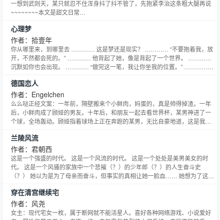
一想到武则天，某只就忍不住浑身抖了抖不管了，先抱紧李治这条粗大腿再说
~~~~~~~~本文是甜文日常
————————————————————————周四入V，谢谢妹纸们
心理梦
的支持，么么哒~ 还有，请大家留意作者说哦，有的注解在里面，偶尔会有惊
喜的小段子~~~
作者：拾壹年
你从哪里来，到哪里去 ………… 这是梦还是现实？ ………… “不要抱着我，放
开，不然都会死的。” ………… 他背起了她，像是背起了一个世界。 …………
沉默如你也会出现。 ………… “做完这一笔，我让你坐我的位置。” …………
梦是另外一个世界,有人可以控制梦的走向,停止做梦,也有人,被梦控制,那么,谁在
德国恋人
控制梦 一直想写一本读者跳章就会看不懂，看完了全部读者还有地方疑惑，伏
笔到处埋，填完也没人发现
作者：Engelchen
么么哒正经文案：一年前，隔壁搬来个小鲜肉，妈蛋的，真是帅得掉渣。一年
后，小鲜肉成了顾娅的男友。十年后，和朋友一起去看世界杯，某男神进了一
个球，全场轰动。顾娅指着球场上正在奔跑的某男，无比自豪地道，这是我男
人！一句话概括：这是一个去德国留学，一不小心把小鲜肉培养成男神的励志
兰陵风流
故事。****************我是抽风的分界线************抽风文案：在那山的那
边，海的那边，有一群神奇的德国
作者：君朝西
这是一个强盛的时代。 这是一个风流的时代。 这是一个处处是美男美女的时
代。 这是一个风骚的家族中一个悲摧（？）的少年郎（？）的人生奋斗史
（？） 她以为是为了母亲而奋斗，但事实的真相让她一脸血…… 她想为了这个
风骚的家族而奋斗，但夹在兄嫂的感情间进退不得…… 她想为了这个强盛的帝
穿在清宫继续宅
国而奋斗，但发现家族和帝国尼玛是对立的…… 她是造反呢还是造反呢？ 她泪
奔说：公主，我们拆伙吧。 公主一刀横她脖子上：我们
作者：风尧
女主：现代宅女一枚，属于断网就不能活星人。喜好各种网络游戏、小说爱好