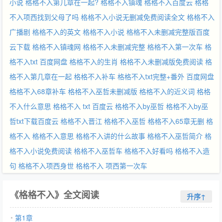
小说
格格不入第几章在一起?
格格不入镇魂
格格不入百度云
格格
不入项西找到父母了吗
格格不入小说无删减免费阅读全文
格格不入
广播剧
格格不入的英文
格格不入小说
格格不入未删减完整版百度
云下载
格格不入镇魂网
格格不入未删减完整
格格不入第一次车
格
格不入txt 百度网盘
格格不入的生肖
格格不入未删减版免费阅读
格
格不入第几章在一起
格格不入补车
格格不入txt完整+番外 百度网盘
格格不入68章补车
格格不入巫哲未删减版
格格不入的近义词
格格
不入什么意思
格格不入 txt 百度云
格格不入by巫哲
格格不入by巫
哲txt下载百度云
格格不入晋江
格格不入巫哲
格格不入65章无删
格
格不入
格格不入意思
格格不入讲的什么故事
格格不入巫哲简介
格
格不入小说免费阅读
格格不入巫哲车
格格不入好看吗
格格不入造
句
格格不入项西身世
格格不入 项西第一次车
《格格不入》全文阅读
升序↑
第1章