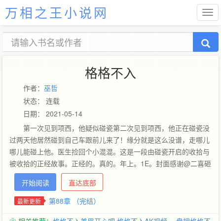
万相之王小说网
格格不入
作者：
巫哲
状态： 连载
日期： 2021-05-14
第一次见到项西，他疑似碰瓷第二次见到项西，他正在碰瓷没
过两天他居然碰到自己车跟前儿来了！缘分就是这么没谱，走哪儿
哪儿能碰上他。医生捡回个小混混。这是一段由碰瓷开启的收拾与
被收拾的正经故事。正经的。真的。年上。1E。封面感谢@二喜砸
果叽！小线人大爱。 更新时间周一二三四六晚七点四十，其余时间
开始阅读
直达底部
看到更新可以不管，那是作者在修错字。
第88章 （完结）
最新更新