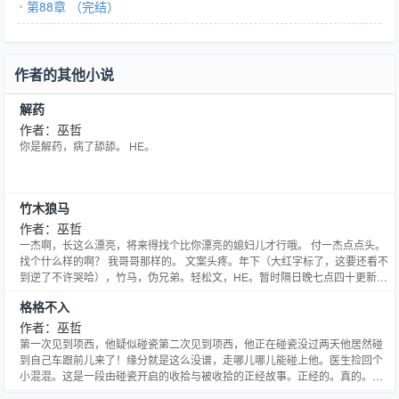
第88章 （完结）
作者的其他小说
解药
作者：巫哲
你是解药，病了舔舔。 HE。
竹木狼马
作者：巫哲
一杰啊，长这么漂亮，将来得找个比你漂亮的媳妇儿才行哦。 付一杰点点头。
找个什么样的啊？ 我哥哥那样的。 文案头疼。年下（大红字标了，这要还看不
到逆了不许哭哈），竹马，伪兄弟。轻松文，HE。暂时隔日晚七点四十更新。
本文周四（7月25日）入V，三更。 谢谢省略号君琢磨出来的文名。 谢谢乐乐
格格不入
做的封面。 @夏_Yuka #favorite_1{color:red;font-weight:bold;}
作者：巫哲
第一次见到项西，他疑似碰瓷第二次见到项西，他正在碰瓷没过两天他居然碰
到自己车跟前儿来了！缘分就是这么没谱，走哪儿哪儿能碰上他。医生捡回个
小混混。这是一段由碰瓷开启的收拾与被收拾的正经故事。正经的。真的。年
上。1E。封面感谢@二喜砸果叽！小线人大爱。 更新时间周一二三四六晚七点