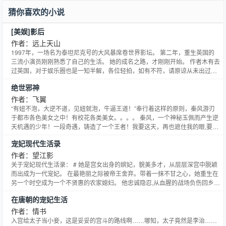
四十，其余时间看到更新可以不管，那是作者在修错字。
猜你喜欢的小说
[美娱]影后
作者：远上天山
1997年，一场名为泰坦尼克号的大风暴席卷世界影坛。 第二年，重生英国的
三流小演员刚刚熟悉了自己的生活。 她的成名之路，才刚刚开始。 作者木有去
过英国，对于娱乐圈也是一知半解，各位轻拍，如有不符，请原谅从未出过国
的穷逼作者！ 通知：本文将于1月6日开V，开谢支持！
绝世邪神
作者：飞翼
“有妞不泡，大逆不道，见妞就泡，牛逼王道！”奉行着这样的原则，秦风游刃
于都市各色美女之中！有校花各类美女。。。。 秦风，一个神秘玉佩而产生逆
天机遇的少年！一段奇遇，铸造了一个王者！我要这天，再也遮住我的眼,要这
地在埋不了我的心，要这苍穹，因为我的实力而颤抖，要凭借逆天而行之力凌
宠妃现代生活录
驾于巅峰，一步步走向自己的大道。 本书风流无下限，暧昧爽翻天。 【官方读
者群：214107114】
作者：望江影
关于宠妃现代生活录： # 她是宫女出身的嫔妃，貌美多才，从层层深宫中脱颖
而出成为一代宠妃。 在最艳丽之际被帝王舍弃。带着一抹不甘之心，她重生在
另一个时空成为一个不贤惠的农家媳妇。 他忠诚隐忍,从血腥的战场负伤回乡。
本不该相遇的两人，相遇在八十年代的小村子，激荡出一系列温情而励志的生
在唐朝的宠妃生活
活。 作为一代宠妃，薛萝表示自己上得厅堂下得厨房，关键是她不会种田！ 还
没有脱单的作者君决定双十一开坑了。 这里是影
作者：情书
入宫给太子当小妾，这是妥妥的宫斗的路线啊……哪知，太子竟然是李治……