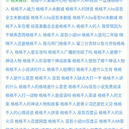
❀ 相关推荐：
格格不入美眉开心吧
格格不入AK视频
一盘搜格格不
入
格格不入磁力
格格不入未删减
格格不入的拼音
格格不入by巫哲
全文未删减版
格格不入by巫哲未删版
格格不入by巫哲txt未删减
格
格不入车在哪
综英美霸总总是格格不入
格格不入的人
我常常因为
不够表态而格格不入
格格不入 巫哲小说txt
格格不入造句二年级
隔
隔不入还是格格不入
我与师门格格不入
留三分贪财以免与世俗格格
不入
格格不入是互攻吗
格格不入广播剧完结了吗
格格不入是哪个
神话人物
格格不入形容哪个神话故事
格格不入想到了哪个神话人物
格格不入小说讲的什么
格格不入程傅衍
格格不入是什么生肖
格格
不入是什么意思
格格不入 巫哲
格格不入缺点大打一字
格格不入讲
的什么
格格不入的格格是什么意思
格格不入by巫哲小说免费阅读
格格不入打一动物
格格不入是成语吗
格格不入英语
格格不入的文
案
格格不入的神话人物和故事
格格不入是褒义词还是贬义词
格格
不入的心情说说
格格不入拼音
格格不入 巫哲百度云
格格不入的反
义词
格格不入百度网盘
格格不入 巫哲小说txt百度云
格格不入68章