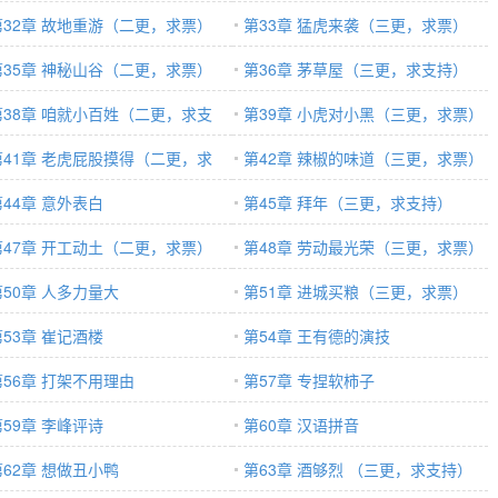
第32章 故地重游（二更，求票）
持）
第33章 猛虎来袭（三更，求票）
第35章 神秘山谷（二更，求票）
第36章 茅草屋（三更，求支持）
第38章 咱就小百姓（二更，求支
第39章 小虎对小黑（三更，求票）
）
第41章 老虎屁股摸得（二更，求
第42章 辣椒的味道（三更，求票）
）
第44章 意外表白
第45章 拜年（三更，求支持）
第47章 开工动土（二更，求票）
第48章 劳动最光荣（三更，求票）
第50章 人多力量大
第51章 进城买粮（三更，求票）
第53章 崔记酒楼
第54章 王有德的演技
第56章 打架不用理由
第57章 专捏软柿子
第59章 李峰评诗
第60章 汉语拼音
第62章 想做丑小鸭
第63章 酒够烈 （三更，求支持）