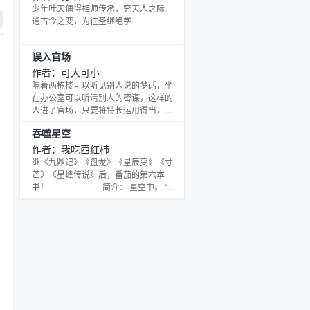
少年叶天偶得相师传承，究天人之际，
通古今之变，为往圣继绝学
误入官场
作者：可大可小
隔着两栋楼可以听见别人说的梦话，坐
在办公室可以听清别人的密谋，这样的
人进了官场，只要将特长运用得当，想
不官运亨通都难啊。
吞噬星空
作者：我吃西红柿
继《九鼎记》《盘龙》《星辰变》《寸
芒》《星峰传说》后，番茄的第六本
书！ —————— 简介： 星空中。 “这
颗星球，通体土黄色，没有任何生命存
在，直径21000公里，咦，竟然蕴含‘星
泪金’矿脉，真是天助我也，将这颗星球
吞噬掉后，我的实力应该能恢复到受伤
前的80％。”脸色苍白的罗峰盘膝坐在一
颗飞行的陨石上，遥看远处的一颗无生
命存在的行星。 —————— 番茄第六
部小说《吞噬星空》，将为大家展现出
一个