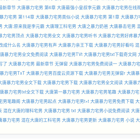
最新章节
大唐暴力宅男 第6章
大唐最强小皇叔李元霸
大唐暴力宅男在线
暴力宅男 第114章
大唐暴力宅男类似小说
大唐暴力宅男 第1章
大唐暴力
男
大唐:原来我是李元霸
大唐理工科宅男
大唐之暴力奶爸
大唐暴击宅男
暴力宅男顶点
大唐暴力宅男全文
大唐暴力宅男听书
大唐暴力宅男好疼暴
改成什么名
大唐暴力宅男有声
大唐暴力亲王下载
大唐暴力宅男好看吗
混
唐暴力宅男全文免费阅读
大唐暴力宅男TVt
大唐暴力宅男txt下载奇文网
写了
大唐暴力宅男 最新章节 无弹窗
大唐暴力宅男免费阅读一
大唐暴力
暴力宅男TxT
大唐暴力宅男百度云资源下载
大唐暴力宅男无弹窗r
大唐暴
大唐暴力宅男全文下载
大唐暴力宅男下载
大唐暴力宅男全文阅读
大唐暴
唐暴力宅男txt全文下载
大唐第一暴力宅男
大唐暴力宅男笔趣
大唐暴力宅
宅男笔趣阁
大唐暴力宅男起点
大唐暴力宅男t×t
大唐暴力宅男免费下载
大
表
混在大唐的理科宅男
大唐暴力宅男 txt
大唐暴力宅男小说免费阅读
大唐
唐暴力宅男
混在大唐的工科宅男
大唐暴力宅男更新
大唐暴力宅男 小说
大