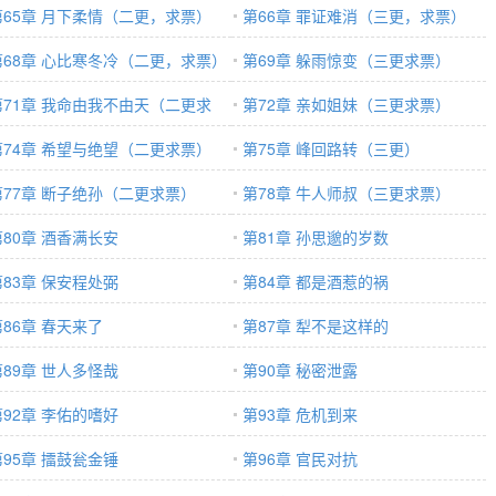
第65章 月下柔情（二更，求票）
第66章 罪证难消（三更，求票）
第68章 心比寒冬冷（二更，求票）
第69章 躲雨惊变（三更求票）
第71章 我命由我不由天（二更求
第72章 亲如姐妹（三更求票）
）
第74章 希望与绝望（二更求票）
第75章 峰回路转（三更）
第77章 断子绝孙（二更求票）
第78章 牛人师叔（三更求票）
第80章 酒香满长安
第81章 孙思邈的岁数
第83章 保安程处弼
第84章 都是酒惹的祸
第86章 春天来了
第87章 犁不是这样的
第89章 世人多怪哉
第90章 秘密泄露
第92章 李佑的嗜好
第93章 危机到来
第95章 擂鼓瓮金锤
第96章 官民对抗