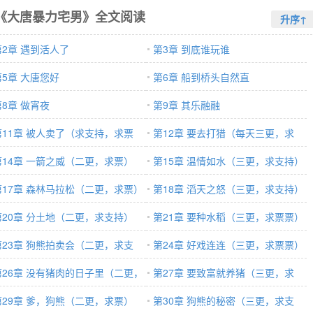
《大唐暴力宅男》全文阅读
升序↑
第2章 遇到活人了
第3章 到底谁玩谁
第5章 大唐您好
第6章 船到桥头自然直
第8章 做宵夜
第9章 其乐融融
第11章 被人卖了（求支持，求票
第12章 要去打猎（每天三更，求
）
第14章 一箭之威（二更，求票）
票）
第15章 温情如水（三更，求支持）
第17章 森林马拉松（二更，求票）
第18章 滔天之怒（三更，求支持）
第20章 分土地（二更，求支持）
第21章 要种水稻（三更，求票票）
第23章 狗熊拍卖会（二更，求支
第24章 好戏连连（三更，求票票）
）
第26章 没有猪肉的日子里（二更，
第27章 要致富就养猪（三更，求
支
第29章 爹，狗熊（二更，求票）
票）
第30章 狗熊的秘密（三更，求支