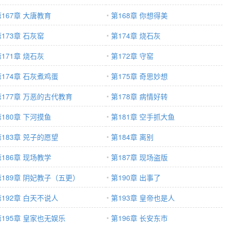
第167章 大唐教育
第168章 你想得美
173章 石灰窑
第174章 烧石灰
171章 烧石灰
第172章 守窑
第174章 石灰煮鸡蛋
第175章 奇思妙想
第177章 万恶的古代教育
第178章 病情好转
第180章 下河摸鱼
第181章 空手抓大鱼
第183章 兕子的愿望
第184章 离别
第186章 现场教学
第187章 现场盗版
第189章 阴妃教子（五更）
第190章 出事了
第192章 白天不说人
第193章 皇帝也是人
第195章 皇家也无娱乐
第196章 长安东市