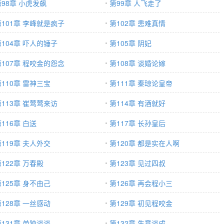
第98章 小虎发飙
第99章 人飞走了
第101章 李峰就是疯子
第102章 患难真情
第104章 吓人的锤子
第105章 阴妃
第107章 程咬金的怨念
第108章 谈婚论嫁
第110章 雷神三宝
第111章 秦琼论皇帝
第113章 崔莺莺来访
第114章 有酒就好
116章 白送
第117章 长孙皇后
第119章 夫人外交
第120章 都是实在人啊
122章 万春殿
第123章 见过四叔
第125章 身不由己
第126章 再会程小三
第128章 一丝感动
第129章 初见程咬金
第131章 单独谈谈
第132章 生意谈成