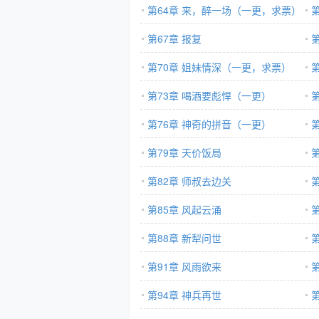
第64章 来，醉一场（一更，求票）
第67章 报复
第70章 姐妹情深（一更，求票）
第73章 喝酒要彪悍（一更）
票
第76章 神奇的拼音（一更）
第79章 天价饭局
第82章 师叔去边关
第85章 风起云涌
第88章 新犁问世
第91章 风雨欲来
第94章 神兵再世