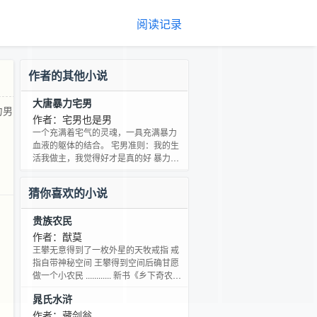
阅读记录
作者的其他小说
大唐暴力宅男
力男
作者：宅男也是男
一个充满着宅气的灵魂，一具充满暴力
血液的躯体的结合。 宅男准则：我的生
活我做主，我觉得好才是真的好 暴力男
人：你可以不相信道理，但是我却会让
你相信拳头
猜你喜欢的小说
贵族农民
力
作者：猷莫
王攀无意得到了一枚外星的天牧戒指 戒
指自带神秘空间 王攀得到空间后确甘愿
做一个小农民 ............ 新书《乡下奇农》
已上传，请大家多多支持！
晁氏水浒
作者：藏剑翁