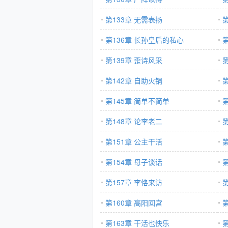
第133章 无需表扬
第
第136章 长孙皇后的私心
第139章 歪诗风采
第142章 自助火锅
第145章 简单不简单
第148章 论李老二
第151章 公主干活
第154章 母子谈话
第
第157章 李恪来访
第
第160章 高阳回宫
第163章 干活也快乐