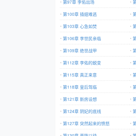
第97章 李佑出场
第100章 插翅难逃
第103章 心急如焚
第106章 李世民亲临
第109章 绝世战甲
第112章 李佑的蜕变
第115章 真正来意
第
第118章 皇后驾临
第121章 新房设想
第
第124章 阴妃的底线
第127章 突然起来的愤怒
第130章 严阵以待