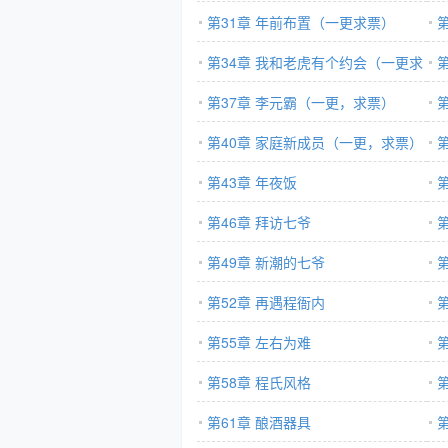
第31章 年前布置（一更求票）
第34章 我和老虎有个约会（一更求
票）
第37章 李元霸（一更，求票）
第40章 家庭新成员（一更，求票）
持
第43章 年夜饭
票
第46章 拜访七爷
第49章 新潮的七爷
第52章 再遇程衙内
第55章 左右为难
第58章 程氏风格
第61章 酿酒器具