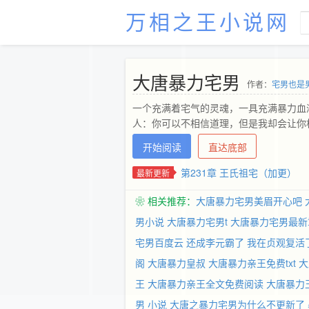
万相之王小说网
大唐暴力宅男
作者：
宅男也是
一个充满着宅气的灵魂，一具充满暴力血
人：你可以不相信道理，但是我却会让你
开始阅读
直达底部
第231章 王氏祖宅（加更）
最新更新
❀ 相关推荐：
大唐暴力宅男美眉开心吧
男小说
大唐暴力宅男t
大唐暴力宅男最新
宅男百度云
还成李元霸了
我在贞观复活
阁
大唐暴力皇叔
大唐暴力亲王免费txt
大
王
大唐暴力亲王全文免费阅读
大唐暴力
男 小说
大唐之暴力宅男为什么不更新了