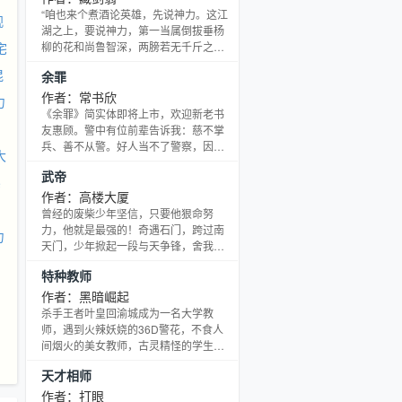
“咱也来个煮酒论英雄，先说神力。这江
观
湖之上，要说神力，第一当属倒拔垂杨
宅
柳的花和尚鲁智深，两膀若无千斤之
力，怎能动的树木。” “这便是你孤陋寡
混
余罪
闻了，岂不闻小霸王力扛东京数千斤闸
门，四路反王这才安然逃出东京，怎是
作者：常书欣
力
凡人可比。” 新书《义气水浒》
《余罪》简实体即将上市，欢迎新老书
友惠顾。警中有位前辈告诉我：慈不掌
兵、善不从警。好人当不了警察，因为
大
善良在作奸犯科的人看来，是一种可笑
武帝
的懦弱。我很不幸，不是一个善良，也
宅
不是一个懦弱的人，那些千奇百怪的犯
作者：高楼大厦
罪，形形色色的罪犯，成了我生活的一
曾经的废柴少年坚信，只要他狠命努
部分。我不得不像他们一样思考，不得
力，他就是最强的！奇遇石门，跨过南
力
不像他们一样行事，因为我无时无刻都
天门，少年掀起一段与天争锋，舍我其
在绞尽脑汁地想着，如何抓住他们。我
谁的热血传奇！天庭无主，为我武帝！
特种教师
叫余罪，我是刑警，这是我的故事，一
个迷茫、困惑、冲动、激烈的
作者：黑暗崛起
杀手王者叶皇回渝城成为一名大学教
师，遇到火辣妖娆的36D警花，不食人
间烟火的美女教师，古灵精怪的学生美
眉，制服诱惑，都市白领，将是怎样的
天才相师
一段旖旎美妙的历程？ 男儿两行泪，一
行为苍生，一行为美人……
作者：打眼