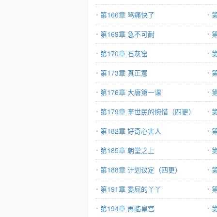
第166章 骂痛快了
第169章 急不可耐
第
第170章 石灰窑
第
第173章 真正意
第176章 大唐第一课
第179章 李世民的惋惜（四更）
第182章 好奇心害人
第185章 朝堂之上
第188章 计划议定（四更）
第191章 委屈的丫丫
第194章 再临皇宫