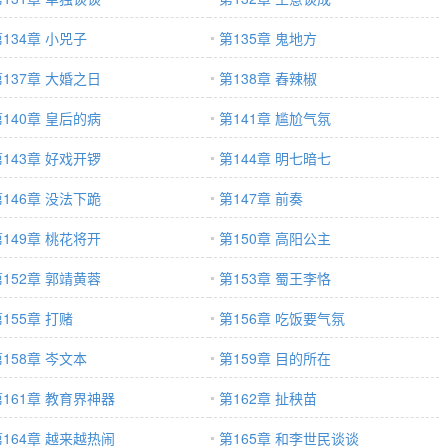
134章 小兕子
第135章 鬼地方
第137章 大婚之日
第138章 舂辣椒
第140章 皇后的病
第141章 尴尬气氛
第143章 好戏开锣
第144章 明七暗七
第146章 没法下跪
第147章 前奏
第149章 桃花将开
第150章 高阳公主
第152章 郭靖黄蓉
第153章 蜀王李恪
155章 打赌
第156章 吃饭要气氛
158章 岑文本
第159章 目的所在
第161章 教育界神器
第162章 扯秧苗
第164章 越来越热闹
第165章 和李世民谈谈