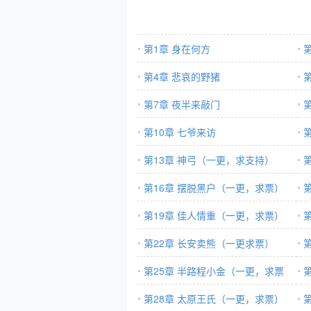
第1章 身在何方
第4章 悲哀的野猪
第7章 夜半来敲门
第10章 七爷来访
第13章 神弓（一更，求支持）
票
第16章 摆脱黑户（一更，求票）
第19章 佳人情重（一更，求票）
第22章 长安卖熊（一更求票）
第25章 半路程小金（一更，求票
持
票）
第28章 太原王氏（一更，求票）
求