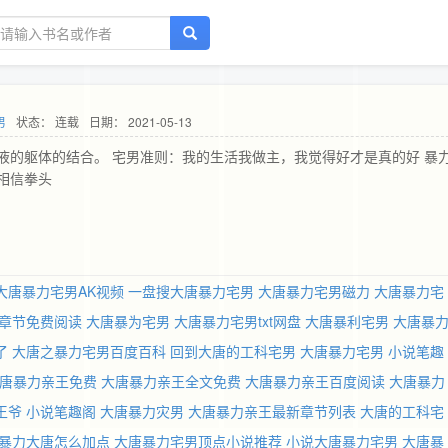
男
状态： 连载
日期： 2021-05-13
液的躯体的结合。 宅男准则：我的生活我做主，我觉得好才是真的好 暴
相信拳头
大唐暴力宅男AK视频
一盘搜大唐暴力宅男
大唐暴力宅男磁力
大唐暴力宅
章节免费阅读
大唐暴为宅男
大唐暴力宅男txt网盘
大唐暴利宅男
大唐暴
了
大唐之暴力宅男百度百科
回到大唐的工科宅男
大唐暴力宅男 小说笔趣
唐暴力亲王免费
大唐暴力亲王全文免费
大唐暴力亲王百度阅读
大唐暴力
王爷 小说笔趣阁
大唐暴力灾男
大唐暴力亲王最新章节列表
大唐的工科宅
暴力大唐怎么加点
大唐暴力宅男顶点小说推荐
小说大唐暴力宅男
大唐暴