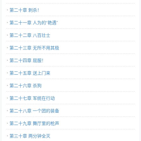
第二十章 刺杀！
第二十一章 人为的“艳遇”
第二十二章 八百壮士
第二十三章 无所不用其极
第二十四章 屈服！
第二十五章 送上门来
第二十六章 杀狗
第二十七章 军统在行动
第二十八章 一个团的装备
第二十九章 舞厅里的枪声
第三十章 两分钟全灭