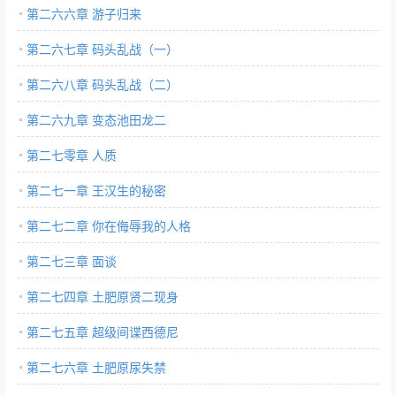
第二六六章 游子归来
第二六七章 码头乱战（一）
第二六八章 码头乱战（二）
第二六九章 变态池田龙二
第二七零章 人质
第二七一章 王汉生的秘密
第二七二章 你在侮辱我的人格
第二七三章 面谈
第二七四章 土肥原贤二现身
第二七五章 超级间谍西德尼
第二七六章 土肥原尿失禁