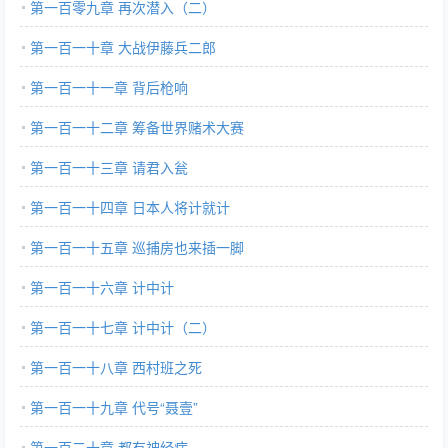
第一百零九章 再次潜入（二）
第一百一十章 大战伊藤兵二郎
第一百一十一章 背后枪响
第一百一十二章 筹备世界赌术大赛
第一百一十三章 请君入瓮
第一百一十四章 日本人将计就计
第一百一十五章 巡捕房也来插一脚
第一百一十六章 计中计
第一百一十七章 计中计（二）
第一百一十八章 西村班之死
第一百一十九章 代号“聂壹”
第一百二十章 都有神经病