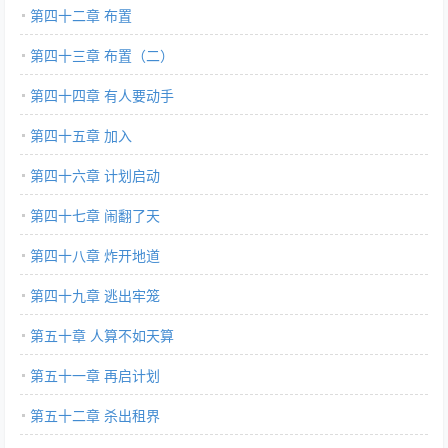
第四十二章 布置
第四十三章 布置（二）
第四十四章 有人要动手
第四十五章 加入
第四十六章 计划启动
第四十七章 闹翻了天
第四十八章 炸开地道
第四十九章 逃出牢笼
第五十章 人算不如天算
第五十一章 再启计划
第五十二章 杀出租界