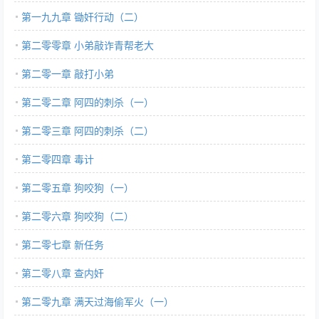
第一九九章 锄奸行动（二）
第二零零章 小弟敲诈青帮老大
第二零一章 敲打小弟
第二零二章 阿四的刺杀（一）
第二零三章 阿四的刺杀（二）
第二零四章 毒计
第二零五章 狗咬狗（一）
第二零六章 狗咬狗（二）
第二零七章 新任务
第二零八章 查内奸
第二零九章 满天过海偷军火（一）