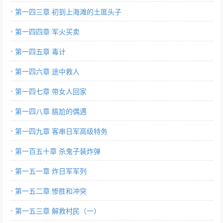
第一四三章 初到上海滩的土匪头子
第一四四章 军火买卖
第一四五章 毒计
第一四六章 途中救人
第一四七章 带女人回家
第一四八章 尴尬的偶遇
第一四九章 客串日军高级特务
第一百五十章 杀鬼子装炸弹
第一五一章 炸日军军列
第一五二章 惨胜和冲突
第一五三章 解救村民（一）