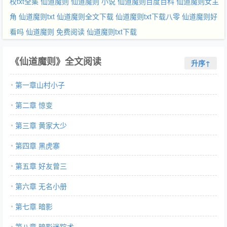
校txt全集
仙道魔则
仙道魔则 小说
仙道魔则百度百科
仙道魔则女主
角
仙道魔则txt
仙道魔则全文下载
仙道魔则txt下载八零
仙道魔则好
看吗
仙道魔则 免费阅读
仙道魔则txt下载
《仙道魔则》全文阅读
升序↑
第一章山村小子
第二章 惊变
第三章 黄家大少
第四章 黑虎寨
第五章 好友曾三
第六章 无名小册
第七章 暗影
第八章 暗影迷踪术