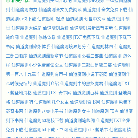
❀ 相关推荐：
仙道魔则美眉开心吧
仙道魔则AK视频
一盘搜仙道魔
则
仙道魔则磁力
仙道魔则全文免费阅读
仙道魔则 全文免费下载
仙
道魔则小说下载
仙道魔则 起点
仙道魔则 创世中文网
仙道魔则 创
世
仙道魔则大结局
仙道魔则后续
仙道魔则最新章节更新
仙道魔则
笔趣阁
仙道魔则 修炼体系
仙道魔则TXT免费下载
仙道魔则下载下
书网
仙道魔则修炼体系
仙道魔则境界划分
仙道魔则林四
仙道魔则
三部曲顺序
仙道魔则最新章节
仙道魔则必看三部曲
仙道魔则 怎么
样
仙道魔则小说免费阅读全文
仙道魔则三部曲是哪三部
仙道魔则
第一百八十九章
仙道魔则有声书
仙道魔则小说下载网
仙道魔则什
么时候完结的
仙道魔则介绍
仙道魔则中的黑煞魔君
仙道魔则TXT
下载圣地海格
仙道魔则TXT奇书网
仙道魔则百科
仙道魔则 圣地海
格
仙道魔则吧
仙道魔则几个女主
仙道魔则奇书网
仙道魔则免费下
载奇书网
仙道魔则八零电子书
仙道魔则女主
仙道魔则 顶点
仙道魔
则下书网
仙道魔则txt精校下载
仙道魔则笔趣阁
仙道魔则TXT全集
免费下载
仙道魔则txt下载下书网
仙道魔则txt下载啃书
仙道魔则精