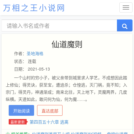
万相之王小说网
仙道魔则
作者：
圣地海格
状态： 连载
日期： 2021-05-13
一个山村的穷小子，被父亲带到城里求人学艺，不成想因此踏
上修仙；得灵诀，获至宝，遭追杀；仓惶逃，灭门祸，竟不知；入
宗门，得灵丹，神通渐成；南来北往，天上地下，灵魔两界，几度
纵横。天道如此，敢问何为仙，何为魔……。
开始阅读
直达底部
第四百五十六章 逃离
最新更新