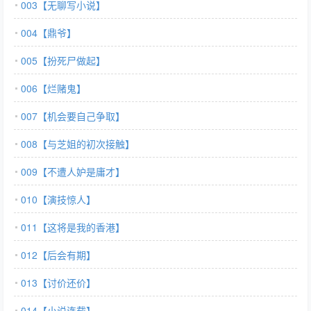
003【无聊写小说】
004【鼎爷】
005【扮死尸做起】
006【烂赌鬼】
007【机会要自己争取】
008【与芝姐的初次接触】
009【不遭人妒是庸才】
010【演技惊人】
011【这将是我的香港】
012【后会有期】
013【讨价还价】
014【小说连载】