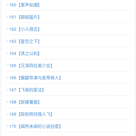
160【掌声如潮】
161【超级猛片】
162【小人得志】
163【星空之下】
164【诱之以利】
165【又添四位美少女】
166【瘸腿导演与皮草商人】
167【飞哥的家法】
168【软硬兼施】
169【皎皎明月贱人飞】
170【闻所未闻的小说创意】