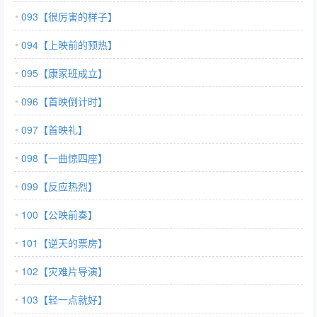
093【很厉害的样子】
094【上映前的预热】
095【康家班成立】
096【首映倒计时】
097【首映礼】
098【一曲惊四座】
099【反应热烈】
100【公映前奏】
101【逆天的票房】
102【灾难片导演】
103【轻一点就好】