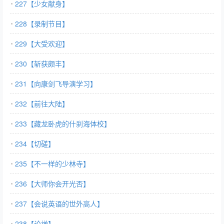
227【少女献身】
228【录制节目】
229【大受欢迎】
230【斩获颇丰】
231【向康剑飞导演学习】
232【前往大陆】
233【藏龙卧虎的什刹海体校】
234【切磋】
235【不一样的少林寺】
236【大师你会开光否】
237【会说英语的世外高人】
238【论禅】