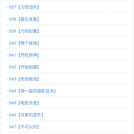
037【习惯动作】
038【最后准备】
039【巧辩如簧】
040【两个妹妹】
041【开机拜神】
042【开始拍摄】
043【老徐救场】
044【神一般的摄影技术】
045【电影杀青】
046【坑爹的意外】
047【不可以的】