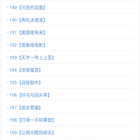
149【可恶的混蛋】
150【再吃冰激凌】
151【美国佬再来】
152【现象级电影】
153【天字一号上上签】
154【浓情蜜意】
155【自投毂中】
156【好马与回头草】
157【追女靠骗】
158【打得一手好算盘】
159【让观众瞠目结舌】