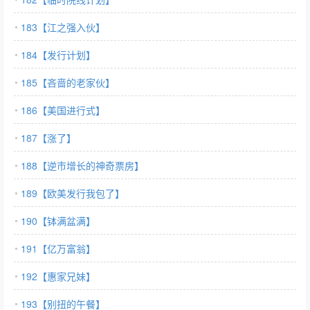
183【江之强入伙】
184【发行计划】
185【吝啬的老家伙】
186【美国进行式】
187【涨了】
188【逆市增长的神奇票房】
189【欧美发行我包了】
190【钵满盆满】
191【亿万富翁】
192【惠家兄妹】
193【别扭的午餐】