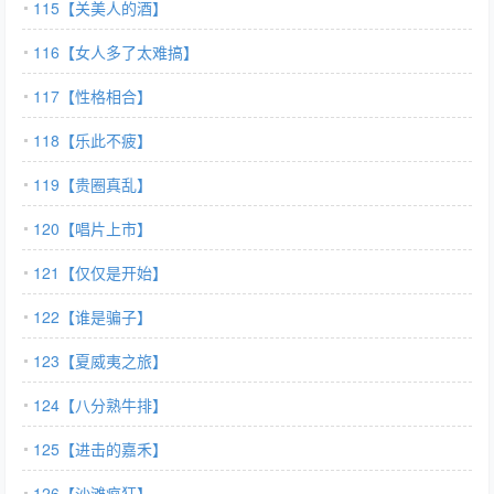
115【关美人的酒】
116【女人多了太难搞】
117【性格相合】
118【乐此不疲】
119【贵圈真乱】
120【唱片上市】
121【仅仅是开始】
122【谁是骗子】
123【夏威夷之旅】
124【八分熟牛排】
125【进击的嘉禾】
126【沙滩疯狂】