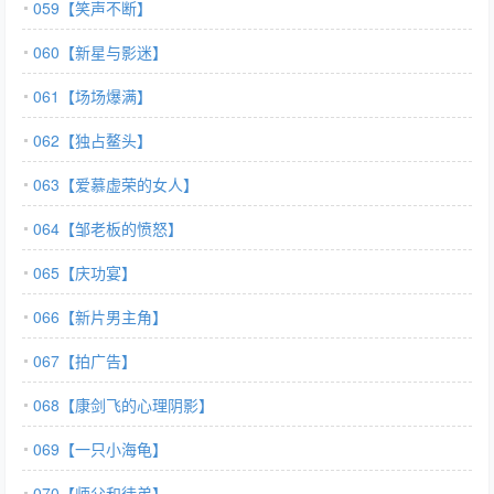
059【笑声不断】
060【新星与影迷】
061【场场爆满】
062【独占鳌头】
063【爱慕虚荣的女人】
064【邹老板的愤怒】
065【庆功宴】
066【新片男主角】
067【拍广告】
068【康剑飞的心理阴影】
069【一只小海龟】
070【师父和徒弟】