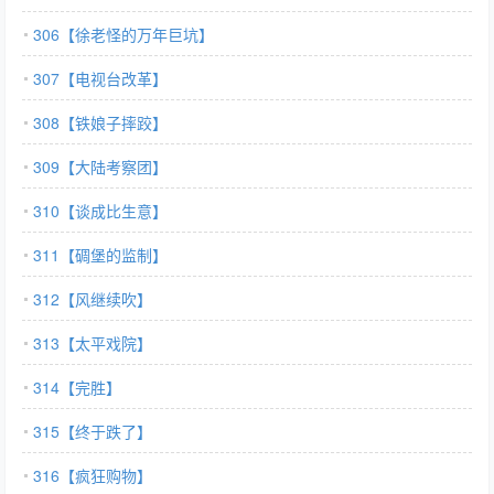
306【徐老怪的万年巨坑】
307【电视台改革】
308【铁娘子摔跤】
309【大陆考察团】
310【谈成比生意】
311【碉堡的监制】
312【风继续吹】
313【太平戏院】
314【完胜】
315【终于跌了】
316【疯狂购物】