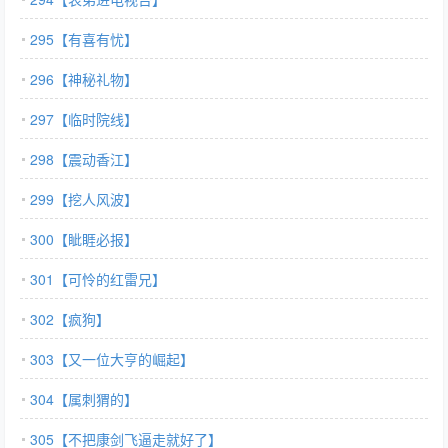
295【有喜有忧】
296【神秘礼物】
297【临时院线】
298【震动香江】
299【挖人风波】
300【眦睚必报】
301【可怜的红雷兄】
302【疯狗】
303【又一位大亨的崛起】
304【属刺猬的】
305【不把康剑飞逼走就好了】