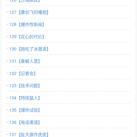
127【康剑飞的嘴炮】
128【爆炸性新闻】
129【花心的代价】
130【刚吃了冰激凌】
131【善解人意】
132【记者会】
133【技术问题】
134【特技猛人】
135【爆炸试验】
136【电话邀请】
137【扯大旗作虎皮】