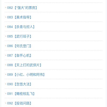
082【“强大”的票房】
083【美术指导】
084【杀青与挖人】
085【武行班子】
086【何氏登门】
087【各怀心机】
088【天上打的武侠片】
089【小红、小明和阿伟】
090【忽悠大法】
091【橄榄枝乱飞】
092【投钱问路】