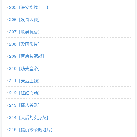
205【许安华找上门】
206【发哥入伙】
207【联吴抗曹】
208【爱国影片】
209【票房拉锯战】
210【功夫皇帝】
211【天后上线】
212【娃娃心动】
213【情人关系】
214【天后的卖身契】
215【提前繁荣的港片】