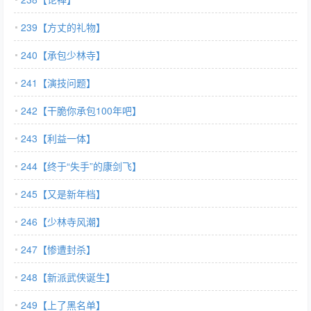
239【方丈的礼物】
240【承包少林寺】
241【演技问题】
242【干脆你承包100年吧】
243【利益一体】
244【终于“失手”的康剑飞】
245【又是新年档】
246【少林寺风潮】
247【惨遭封杀】
248【新派武侠诞生】
249【上了黑名单】