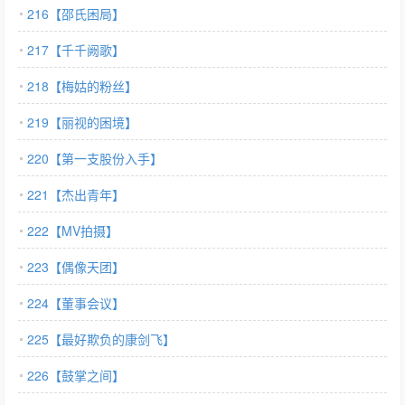
216【邵氏困局】
217【千千阙歌】
218【梅姑的粉丝】
219【丽视的困境】
220【第一支股份入手】
221【杰出青年】
222【MV拍摄】
223【偶像天团】
224【董事会议】
225【最好欺负的康剑飞】
226【鼓掌之间】