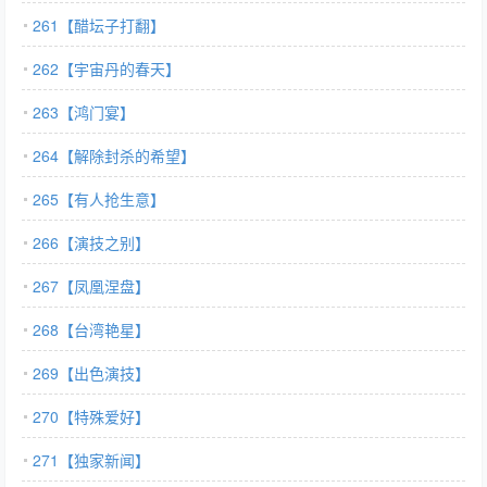
261【醋坛子打翻】
262【宇宙丹的春天】
263【鸿门宴】
264【解除封杀的希望】
265【有人抢生意】
266【演技之别】
267【凤凰涅盘】
268【台湾艳星】
269【出色演技】
270【特殊爱好】
271【独家新闻】