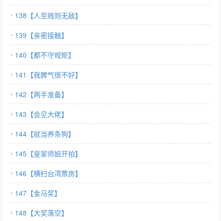
138【人至贱则无敌】
139【亲密接触】
140【都不守规矩】
141【我脾气很不好】
142【两手准备】
143【会见大佬】
144【就当养条狗】
145【皇家师姐开拍】
146【横扫台湾票房】
147【金马奖】
148【大奖落空】