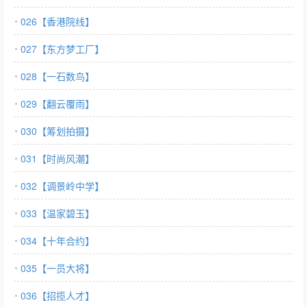
026【香港院线】
027【东方梦工厂】
028【一石数鸟】
029【翻云覆雨】
030【筹划拍摄】
031【时尚风潮】
032【调景岭中学】
033【温家碧玉】
034【十年合约】
035【一员大将】
036【招揽人才】