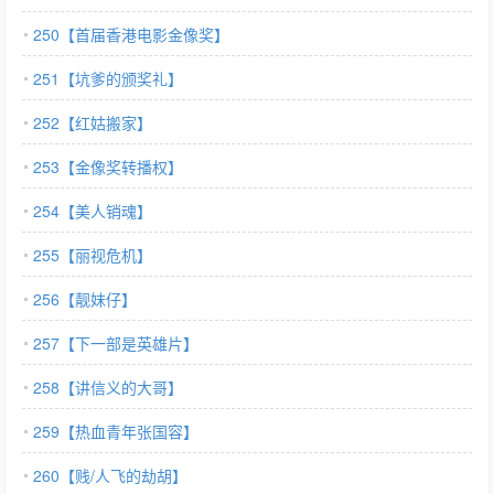
250【首届香港电影金像奖】
251【坑爹的颁奖礼】
252【红姑搬家】
253【金像奖转播权】
254【美人销魂】
255【丽视危机】
256【靓妹仔】
257【下一部是英雄片】
258【讲信义的大哥】
259【热血青年张国容】
260【贱/人飞的劫胡】