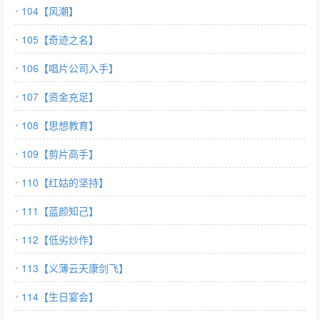
104【风潮】
105【奇迹之名】
106【唱片公司入手】
107【资金充足】
108【思想教育】
109【剪片高手】
110【红姑的坚持】
111【蓝颜知己】
112【低劣炒作】
113【义薄云天康剑飞】
114【生日宴会】