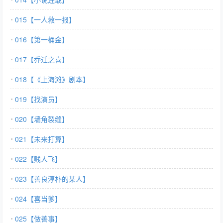
015【一人救一报】
016【第一桶金】
017【乔迁之喜】
018【《上海滩》剧本】
019【找演员】
020【墙角裂缝】
021【未来打算】
022【贱人飞】
023【善良淳朴的某人】
024【喜当爹】
025【做善事】