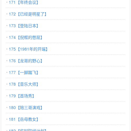
171【年终会议】
172【已经是明星了】
173【登陆日本】
174【倪框的憋屈】
175【1981年的开端】
176【龙哥的野心】
177【一脚踹飞】
178【音乐大师】
179【首场秀】
180【陪三哥演戏】
181【岳母教女】
182【临时院线计划】