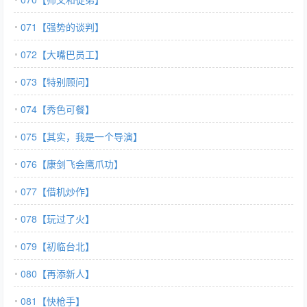
071【强势的谈判】
072【大嘴巴员工】
073【特别顾问】
074【秀色可餐】
075【其实，我是一个导演】
076【康剑飞会鹰爪功】
077【借机炒作】
078【玩过了火】
079【初临台北】
080【再添新人】
081【快枪手】