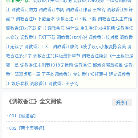
❀ 相关推荐：
调教香江美眉开心吧
调教香江AK视频
一盘搜调教香
江
调教香江磁力
调教香江书阁
调教香江作者:王梓钧
调教香江知轩
藏书
调教香江txt下载全本
调教香江txt下载 下载
调教香江女主有谁
调教香江txt下载 奇书
调教香江 讲什么
重生香江txt棉花糖
调教香江
未修改
调教香江 TXT下载
调教香江txt小说
调教香江校对版
调教香
江无错字
调教香江TⅩT
调教香江康剑飞使手段小小报复陈容美
调
教香江多少字
调教香江加料版最新章节
调教香江康剑飞干王组贤是
哪一章
调教香江未删节1018无标题
调教香江 邱淑贞哪章被推
调教
香江邱淑贞那一章
王子韵调教香江
梦幻香江知轩藏书
姬叉调教香
江
娱乐春秋 调教香江
调教香江王子钧
《调教香江》全文阅读
升序↑
001【偷渡客】
002【两个表舅妈】