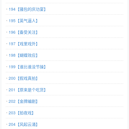
194【骚包的庆功宴】
195【英气逼人】
196【备受关注】
197【戏里戏外】
198【蝴蝶效应】
199【谁比谁没节操】
200【假戏真拍】
201【原来是个吃货】
202【金牌编剧】
203【拍夜戏】
204【风起云涌】