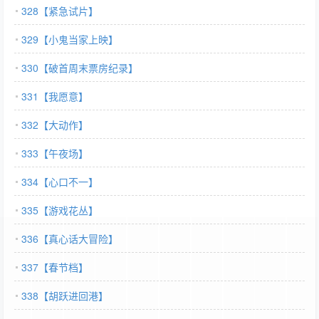
328【紧急试片】
329【小鬼当家上映】
330【破首周末票房纪录】
331【我愿意】
332【大动作】
333【午夜场】
334【心口不一】
335【游戏花丛】
336【真心话大冒险】
337【春节档】
338【胡跃进回港】