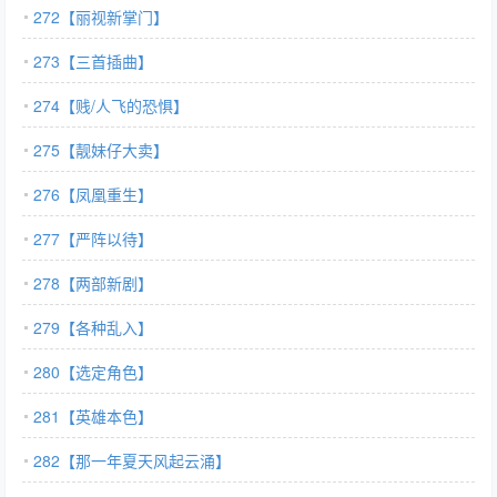
272【丽视新掌门】
273【三首插曲】
274【贱/人飞的恐惧】
275【靓妹仔大卖】
276【凤凰重生】
277【严阵以待】
278【两部新剧】
279【各种乱入】
280【选定角色】
281【英雄本色】
282【那一年夏天风起云涌】