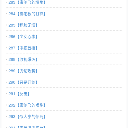
283【康剑飞的墙角】
284【雷老板的打算】
285【翻脸无情】
286【少女心事】
287【电视首播】
288【收视爆火】
289【舆论攻势】
290【只是开始】
291【反击】
292【康剑飞的嘴炮】
293【邵大亨的郁闷】
294【表弟进电视台】