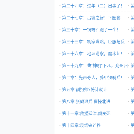
第二十四章：过年（二）出事了！
第二十七章：吕睿之智！下圈套
辩
第三十章：一锅端？跑了一个！
第三十三章：杨家谋略，臣服与反
击
第三十六章：地理勘察，魔术师！
第三十九章：曹“神明”下凡，兖州归
心！
第二章：先声夺人，藤甲铁骑兵！
第五章:驯狗师?将计就计!
第八章:张颌退兵,曹操北进!
第十一章:救援延津,颜良死!
第十四章:袁绍锋芒挫