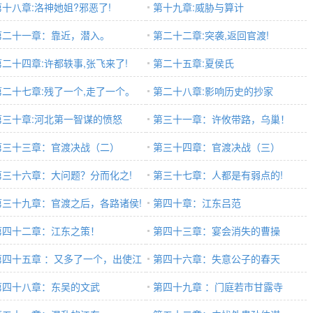
第十八章:洛神她姐?邪恶了!
第十九章:威胁与算计
第二十一章：靠近，潜入。
第二十二章:突袭,返回官渡!
第二十四章:许都轶事,张飞来了!
第二十五章:夏侯氏
第二十七章:残了一个,走了一个。
第二十八章:影响历史的抄家
第三十章:河北第一智谋的愤怒
第三十一章：许攸带路，乌巢！
第三十三章：官渡决战（二）
第三十四章：官渡决战（三）
第三十六章：大问题？分而化之!
第三十七章：人都是有弱点的!
第三十九章：官渡之后，各路诸侯!
第四十章：江东吕范
第四十二章：江东之策！
第四十三章：宴会消失的曹操
第四十五章 ：又多了一个，出使江
第四十六章：失意公子的春天
。
第四十八章：东吴的文武
第四十九章 ：门庭若市甘露寺