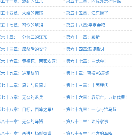
第五十一章：混乱的江东
第五十二章：内忧外患孙仲谋
第五十四章：大婚的掩饰
第五十五章：江东懵了
第五十七章：可怜的舅甥
第五十八章:平定会稽
第六十章：一分为二的江东
第六十一章：履新
第六十三章：屠杀后的安宁
第六十四章:联姻取才
第六十六章：黄祖死，两家欢喜！
第六十七章：三龙会！
第六十九章：进军黎阳
第七十章：曹操VS袁绍
第七十二章：算计与反算计
第七十三章：十面埋伏
第七十五章：无奈的退兵
第七十六章：袁绍亡，五路伐曹！
第七十八章：目标，西凉之军！
第七十九章：一心与锦马超
第八十一章：无奈的马腾
第八十二章：琐碎家事
第八十四章：西进！杨彪智谋
第八十五章：西方的军阵