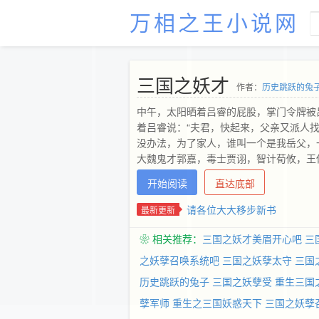
万相之王小说网
三国之妖才
作者：
历史跳跃的兔
中午，太阳晒着吕睿的屁股，掌门令牌被吕
着吕睿说：“夫君，快起来，父亲又派人找
没办法，为了家人，谁叫一个是我岳父，一
大魏鬼才郭嘉，毒士贾诩，智计荀攸，王
于一江湖游侠！ 陈寿：文信侯，吕睿，字
开始阅读
直达底部
弄个掌门玩玩，搞个候爷当当，没事弄下发明
请各位大大移步新书
最新更新
❀ 相关推荐：
三国之妖才美眉开心吧
三
之妖孽召唤系统吧
三国之妖孽太守
三国
历史跳跃的兔子
三国之妖孽受
重生三国
孽军师
重生之三国妖惑天下
三国之妖孽召