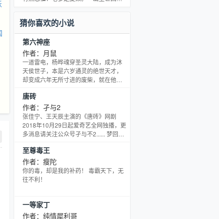
妖
艳中华，燕燕狼骑镇辽东，大小周后恨
了！ 这个婴儿有点幸运：老祖先大禹的
东京。 让赵承嗣带你进入一个新东京汴
宝贝，上古大神共工之力，一个忠心的
猜你喜欢的小说
梁城，开
老奴，都是自己的！ 这个仙侠世界的规
国
则很好：以力证道！不是谁年纪大，谁
第六神座
的实力就强！好嘞！失去的时间靠努力
赢回来！ 机会来了！九尾狐狸居然是我
作者：月鼠
表妹，通天是我名誉师傅？鸿钧？大家
一道雷电，杨晔魂穿圣灵大陆，成为沐
半斤八两！还有一群截教师兄弟！ 好
天侯世子，本是六岁通灵的绝世天才，
了，封神我也来捣
却变成六年无所寸进的废柴，就在他要
被所有人遗忘之际，却又一鸣惊人。 双
唐砖
魂并蒂，光明，黑暗两大魂种交相辉
映，百万年兽灵耀纹，鸡肋无比的光之
作者：孑与2
绒毛球，无尽的吞噬，无敌的寄生，蛋
张佳宁、王天辰主演的《唐砖》网剧
疼了六年，终于再次风骚，冷艳的未婚
2018年10月29日起爱奇艺全网独播，更
妻，娇滴滴的班长，还有青梅竹马的御
多消息请关注公众号孑与不2...... 梦回长
姐，以及欠揍的腹黑公主，通通收入房
安，鲜血浸染了玄武门，太极宫的深处
至尊毒王
中……。 一群（青龙神座）：
只有数不尽的悲哀，民为水，君为舟，
155382759
的朗朗之音犹在长安大地回绕，异族的
作者：瘦陀
铁蹄却再一次踏破了玉门关，此恨何
你的毒，却是我的补药！ 毒霸天下，无
及？ 坟墓里的李世民眼见子民涂炭，该
往不利！
发出怎样的怒号？栏杆拍遍，只能见九
州陆沉！ 胸中也充满郁闷之气，恨不能
一等家丁
跨越历史长河，摘飞星，揽日月，让乾
坤倒转
作者：纯情犀利哥