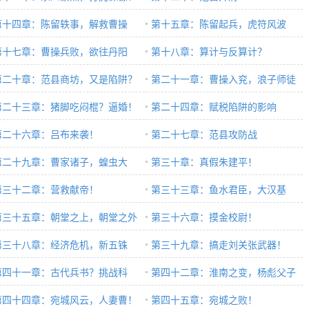
第十四章：陈留轶事，解救曹操
第十五章：陈留起兵，虎符风波
第十七章：曹操兵败，欲往丹阳
第十八章：算计与反算计？
第二十章：范县商坊，又是陷阱？
第二十一章：曹操入兖，浪子师徒
第二十三章：猪脚吃闷棍？逼婚！
第二十四章：赋税陷阱的影响
第二十六章：吕布来袭！
第二十七章：范县攻防战
第二十九章：曹家诸子，蝗虫大
第三十章：真假朱建平！
！
第三十二章：营救献帝！
第三十三章：鱼水君臣，大汉基
第三十五章：朝堂之上，朝堂之外
友？
第三十六章：摸金校尉！
第三十八章：经济危机，新五铢
第三十九章：搞走刘关张武器！
！
第四十一章：古代兵书？挑战科
第四十二章：淮南之变，杨彪父子
！
第四十四章：宛城风云，人妻曹！
第四十五章：宛城之败！