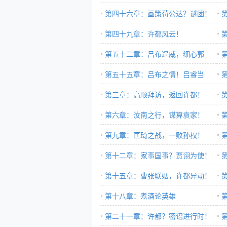
第四十六章：画策荀公达？谜团！
第四十九章：许都风云！
第五十二章：吕布逞威，细心郭
嘉！！
第五十五章：吕布之情！吕睿当
邳
爹？
第三章：高顺拜访，返回许都！
第六章：汝南之行，谋算袁家！
第九章：匡琦之战，一败孙权！
第十二章：家事国事？贾诩为使！
第十五章：曹张联姻，许都异动！
第十八章：煮酒论英雄
第二十一章：许都？密诏进行时！