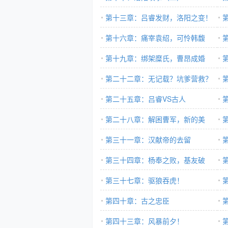
第十三章：吕睿发财，洛阳之变！
第十六章：痛宰袁绍，可怜韩馥
第十九章：绑架糜氏，曹昂成婚
第二十二章：无记载？坑爹营救？
第二十五章：吕睿VS古人
第二十八章：解困曹军，新的美
食！
第三十一章：汉献帝的去留
仙
第三十四章：杨奉之败，基友破
裂！
第三十七章：驱狼吞虎！
第四十章：古之忠臣
钱
第四十三章：风暴前夕！
学