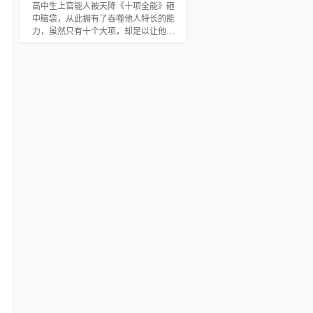
我有1.0版本升级系统。 (本站郑重提
高中生上官能人被天降《十项全能》砸
醒：本故事纯属虚构，如有雷同，纯属
中脑袋，从此拥有了吞噬他人特长的能
巧合，切勿模仿。)
力，虽然只有十个大项，却足以让他变
成牛掰的存在，吸引尤物的绝品男人。
十大能力： 1：医术（内科、外科、辩
药、制药） 2：食神（厨艺、酿酒、甜
点） 3：学士（数、理、化、政、史、
地、语文、外语【英语、俄语、日语、
法语、德语、西班牙语、意大利语】）
4：武功（拳脚、兵刃） 5：驾驶（车、
船、飞机） 6：艺术（琴【琴、瑟】、
棋【围棋、