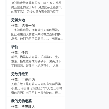
见过比贵族还猖狂的家丁吗？ 见过比纨
绔还嚣张的家丁吗？ 见过比帝王还霸气
的家丁吗？ 见过勾搭自家小姐的家丁
吗？ 见过坐拥倾城祸水的家丁吗？ 许枫
无渊大地
作为现代男人，一向醉情风月，声色犬
马。却因为意外重生异界，混迹异界成
作者：路书一阁
为家丁的他玩纨绔，斗贵族，杀强者。
一条神秘血脉，拥有掌控天地的潜能，
调戏调戏萧家小姐，勾搭勾搭豪门淑
因此引来强大的敌人来抢夺这血脉的传
女，祸害万千。成就一代家丁！
承者，他们的目的究竟是......。 当魔法和
斗气在这些人面前都不堪一击的时候，
斩仙
究竟要做出怎样的提升。 全新的斗气，
不一样的魔法，才是战胜这群强敌的王
作者：任怨
道。 本书修炼等级划分凡阶共分九
前世，杨晨与人为善，却被欺压一生。
级....... 圣阶共分九级，修炼极难，百年
重生，杨晨选择成为刽子手，鬼头刀下
西云大陆也未必有人达到。 无底之渊的
了断恩怨，斩仙台上斩尽苍生。 人界斩
渊主，本书的大BOSS，修炼成迷，没有
人！ 妖界斩妖！ 魔界斩魔！ 仙界斩仙！
无敌升级王
明确的等级。 小路相信，在三十
作者：可爱内内
无敌升级王是可爱内内写的玄幻异界类
小说.... 宅男林飞穿越到异界大陆.... 很神
奇的丹药？老子平时当零食吃的... 很厉
害的武功秘籍？老子可以打包出售了...
我的尤物老婆
什么...你是绝世天才?老子打的就是你们
这些天才.... 为什么我会那么厉害... 因为
作者：熊猫胖大