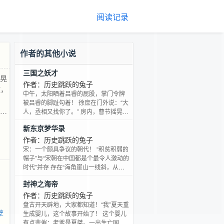
阅读记录
作者的其他小说
三国之妖才
摇晃
作者：历史跳跃的兔子
哎，
中午，太阳晒着吕睿的屁股，掌门令牌
：
被吕睿的脚趾勾着！ 徐庶在门外说：“大
，毁
人，丞相又找你了。” 房内，曹节摇晃着
吕睿说：“夫君，快起来，父亲又派人找
士，
新东京梦华录
你来了！” “爹爹，曹丕舅舅找你上朝
呢！” “咳咳，苦命啊，又要上朝，哎，
作者：历史跳跃的兔子
没办法，为了家人，谁叫一个是我岳
宋：一个颇具争议的朝代！ “积贫积弱的
父，一个是我大舅子。” 曹操：吾婿多
帽子”与“宋朝在中国都是个最令人激动的
谋，孤百年后，可为托孤之人！ 诸葛
时代”并存 存在“海角崖山一线斜，从今
亮：大魏鬼才郭嘉，毒士贾诩，智计荀
也不属中华。”的遗憾 一颗流星的飞逝，
封神之海帝
攸，王佐荀彧，狼顾司马，吾皆不惧，
将赵承嗣带回了后周显德年间。 一相：
唯妖才吕睿
半部论语治天下。二帝：太祖立国，太
作者：历史跳跃的兔子
宗立制。三遗憾：定难军割据西北，契
盘古开天辟地，大家都知道！“我”夏天重
孽
丹兴北方，交州再不属中华。四方女
生成婴儿，这个故事开始了！ 这个婴儿
子：京娘千里之恩传世，花蕊美貌无双
有点悲催：老爹是夏桀。一出生亡国