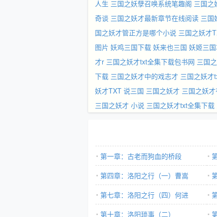
人生
三国之妖孽召唤系统笔趣阁
三国之
奇谈
三国之妖才最新章节在线阅读
三国
国之妖才管正方是哪个小说
三国之妖才T
图片
妖鸡三国下载
妖来也三国
妖姬三国
才r
三国之妖才txt全集下载包书网
三国之
下载
三国之妖才中的戏志才
三国之妖才t
妖才TXT
说三国
三国之妖才
三国之妖才
三国之妖才 小说
三国之妖才txt全集下载
第一章：古老而狗血的桥段
第四章：洛阳之行（一）曹嵩
第七章：洛阳之行（四）何进
第十章：洛阳琐事（二）