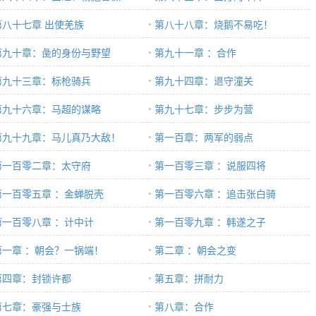
第八十七章 出使羌族
第八十八章：烧鹅不易吃！
第九十章：彘的身份与野望
第九十一章 ：合作
第九十三章：标枪骑兵
第九十四章：退守潼关
第九十六章：马超的谋略
第九十七章：步步为营
第九十九章：马儿真乃大敌！
第一百章：两军的弱点
第一百零二章：太守府
第一百零三章 ：说服四将
第一百零五章 ：金蝉脱壳
第一百零六章 ：追击张白骑
第一百零八章 ：计中计
第一百零九章 ：韩遂之子
第一章 ：朝会？一锅端！
第二章 ：朝会之变
第四章：封锁许都
第五章：拼耐力
第七章：豪强与士族
第八章：合作