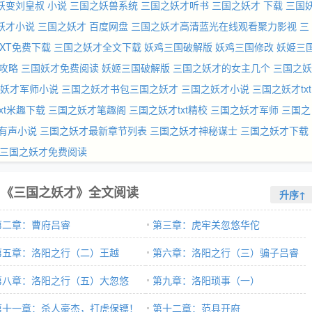
妖变刘皇叔 小说
三国之妖兽系统
三国之妖才听书
三国之妖才 下载
三国
妖才小说
三国之妖才 百度网盘
三国之妖才高清蓝光在线观看聚力影视
三
XT免费下载
三国之妖才全文下载
妖鸡三国破解版
妖鸡三国修改
妖姫三
攻略
三国妖才免费阅读
妖姬三国破解版
三国之妖才的女主几个
三国之妖
妖才军师小说
三国之妖才书包三国之妖才
三国之妖才小说
三国之妖才txt
xt米趣下载
三国之妖才笔趣阁
三国之妖才txt精校
三国之妖才军师
三国之
有声小说
三国之妖才最新章节列表
三国之妖才神秘谋士
三国之妖才下载
三国之妖才免费阅读
《三国之妖才》全文阅读
升序↑
第二章：曹府吕睿
第三章：虎牢关忽悠华佗
第五章：洛阳之行（二）王越
第六章：洛阳之行（三）骗子吕睿
第八章：洛阳之行（五）大忽悠
第九章：洛阳琐事（一）
第十一章：杀人豪杰，打虎保镖！
第十二章：范县开府