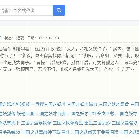
子
状态： 连载
日期： 2021-05-13
睿的脚趾勾着！ 徐庶在门外说：“大人，丞相又找你了。” 房内，曹节
你来了！” “爹爹，曹丕舅舅找你上朝呢！” “咳咳，苦命啊，又要上朝，
个是我大舅子。” 曹操：吾婿多谋，孤百年后，可为托孤之人！ 诸葛亮
佐荀彧，狼顾司马，吾皆不惧，唯妖才吕睿乃我大患！ 孙权：江东基业
不凡，性懒惰，智计百出，天下俊杰！ 80后吕睿穿越三国，当个妖才谋
，欺负千古风流人物........ 等等，更多精彩，尽在三国之妖才
国之妖才AK视频
一盘搜三国之妖才
三国之妖才磁力
三国之妖才网盘
三国
之妖狐传
妖艳三国
三国之妖才百度
三国之妖才TXT全文下载
三国之妖才
之妖惑天下
三国之全是妖孽
三国之妖孽降生
重生三国之妖
三国之最强妖
唤系统txt
三国之妖孽战神下载
重生三国之妖惑天下免费阅读
三国之妖