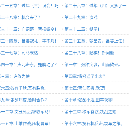
第二十五章：过年（三）误会！巧
第二十六章：过年（四）又多了一
第二十八章：机会来了？
个！
第二十九章：演戏
第三十一章：血诏落，曹操蜕变！
第三十二章：朝堂！
第三十四章：吕睿冠礼，字不凡！
第三十五章：朝堂安，吕睿上任！
第三十七章：司马末达
第三十八章：隐棋！新问题
第四十章：声北击东，翅膀动了？
第一章：张颌突袭，山雨欲来。
第三章：许攸为使
第四章:情报送了出去?
第六章:各有千秋,互有胜负。
第七章:曹仁回援,默契!
第九章:张颌巧变,暂时合作?
第十章:张颌小胜,田丰获罪!
第十二章:文丑死,吕睿收军马!
第十三章:移军官渡,决战之始!
第十五章:土堆作战,压制曹军!
第十六章:投石机反击,袁军之策。