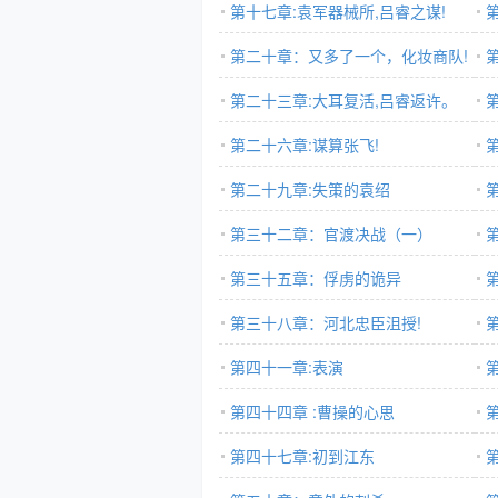
第十七章:袁军器械所,吕睿之谋!
第二十章：又多了一个，化妆商队!
第二十三章:大耳复活,吕睿返许。
第二十六章:谋算张飞!
第二十九章:失策的袁绍
第三十二章：官渡决战（一）
第三十五章：俘虏的诡异
第三十八章：河北忠臣沮授!
第四十一章:表演
第四十四章 :曹操的心思
第四十七章:初到江东
东