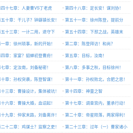
第四十七章：人妻曹VS丁老虎
第四十八章：定长安！谋刘协！
第五十章：干儿子？钟繇镇长安！
第五十一章：徐州陈登，提前分
第五十三章：一计二用，退守下
赃？
第五十四章：下邳之战，英雄末
！
第一章：徐州琐事，新的开始！
路！
第二章：陈登拜访！和尚？
第四章：家宴？貂蝉初登曹府！
第五章：目标，汝南！
第七章：定汝南，刘备秘密！
第八章：多事之秋，目标徐州！
第十章：孙权突袭，陈登智谋！
第十一章：孙权败北，合肥之思！
第十三章：曹操设计，集体被坑！
第十四章：神童之智
第十六章：曹操大婚，血诏起！
第十七章：调查宫内，董承行动！
第十九章：仲家末路，刘备离许！
第二十章：帝星陨落，两家得利！
第二十二章：鸡谋士？监察之吏！
第二十三章：过年（一）曹家诸小