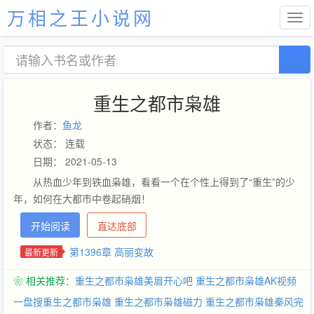
万相之王小说网
重生之都市枭雄
作者：
鱼龙
状态： 连载
日期： 2021-05-13
从热血少年到铁血枭雄，看看一个在个性上得到了“重生”的少
年，如何在大都市中卷起硝烟！
开始阅读
直达底部
第1396章 高丽变故
最新更新
❀ 相关推荐：
重生之都市枭雄美眉开心吧
重生之都市枭雄AK视频
一盘搜重生之都市枭雄
重生之都市枭雄磁力
重生之都市枭雄秦风完