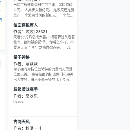
化
的外星贵族的财产之后的故事，一个地
当荒古裂缝撕裂时空的平衡，黑暗降临
球人的超级传奇。 “我的征途，可不仅仅
世间。 人类步入新纪元。 是毁灭还是新
传
是地球这个小水塘，还有那遥远未知的
生？ 一个波澜壮阔的新纪元，一个危险
传
星辰大海，以及那大海之中无数符合人
和机遇并存的世界，一个无数强者涌现
位面穿梭商人
类审美观的各种妹子……” 好吧，我承
的时代。 带着后世界十年记忆重生的唐
认，这就是一个普通地
天重新踏上征途。
作者：哎哎123321
天道说“龙鸣必成大器。”接着转过头看着
龙鸣，很狗腿的说“爷，你看怎么样，不
要消灭我了吗？”龙鸣微微点头，一刀把
天道砍了。
量子神格
作者：寒簌簌
为了拥有对抗位面诸神的力量而无需受
位面束缚。 高等位面的阴谋家们和邪神
巴力交易，将人类最高等的几个位面之
一作为试验场。 以期在世界规则缓慢而
超级暧昧高手
持续的解离中分析世界力。 一次失败的
超时空传送，他的量子大脑在安法隆获
作者：常欢乐
得重生。 此时看似运转无碍的世界秩序
header
已经接近分崩离析。 在追求魔法知识的
道路上他发现了一些不同寻常的迹象，
但是面对阴谋的编织者们却显得那样渺
古剑天风
小无力。 当他走上了诸多先行者用鲜血
铺就的真相之路
作者：秋湖一叶