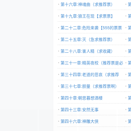
第十六章:神魂曲（求推荐票）
票
第十九章:狼王在现【求票票】
哦
第二十二章:危险来袭【555的票票
哦
啊，】
第二十五章:灭（急求推荐票）
第二十八章:害人精（求收藏）
票
第三十一章:精英夜校（推荐票是必
须滴）
第三十四章:老道的悲哀（求推荐
票）
第三十七章:胆量（求推荐票啊）
第四十章:朝思暮想酒楼
第四十三章:安然无事
第四十六章:神雕大侠