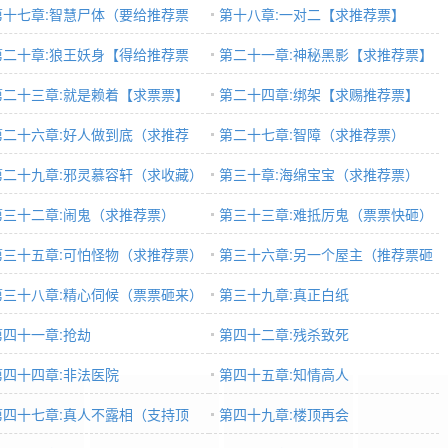
）
第十七章:智慧尸体（要给推荐票
票】
第十八章:一对二【求推荐票】
）
第二十章:狼王妖身【得给推荐票
第二十一章:神秘黑影【求推荐票】
】
第二十三章:就是赖着【求票票】
第二十四章:绑架【求赐推荐票】
第二十六章:好人做到底（求推荐
第二十七章:智障（求推荐票）
）
第二十九章:邪灵慕容轩（求收藏）
第三十章:海绵宝宝（求推荐票）
第三十二章:闹鬼（求推荐票）
第三十三章:难抵厉鬼（票票快砸）
第三十五章:可怕怪物（求推荐票）
第三十六章:另一个屋主（推荐票砸
第三十八章:精心伺候（票票砸来）
来）
第三十九章:真正白纸
第四十一章:抢劫
第四十二章:残杀致死
第四十四章:非法医院
第四十五章:知情高人
第四十七章:真人不露相（支持顶
第四十九章:楼顶再会