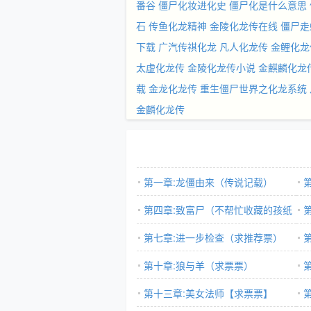
番谷
僵尸化妆进化史
僵尸化是什么意思
石
传鱼化龙精神
金陵化龙传在线
僵尸走
下载
广汽传祺化龙
凡人化龙传
金鲤化龙
太虚化龙传
金陵化龙传小说
金麒麟化龙
载
金龙化龙传
重生僵尸世界之化龙系统
金麟化龙传
第一章:龙僵由来（传说记载）
第四章:致富尸（不帮忙收藏的孩纸
藏
不乖哦）
第七章:进一步检查（求推荐票）
第十章:狼与羊（求票票）
第十三章:美女法师【求票票】