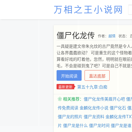
万相之王小说网
僵尸化龙传
作者：
越情
状态： 
一具疑是建文帝朱允炆的古尸竟然是令人
让各界蠢蠢欲动？ 可是重生的这个怪物着
算看好戏的盯着他，忽然，明明就在眼前
毛，不会是碰到鬼了吧？可是自己不就是鬼
格担保我看见了！” “人格是吧？菲儿降
开始阅读
直达底部
“我以你的人格担保，的确是隔壁家的野猫
啊！！
第五十九章:白痴
最新更新
❀ 相关推荐：
僵尸化龙传美眉开心吧
僵
传免费阅读
金麟化龙传小说
僵尸化石
僵
僵尸龙的照片
僵尸龙资料
金麟化龙传TX
片
僵尸龙是什么
僵尸龙时间
僵尸龙是谁