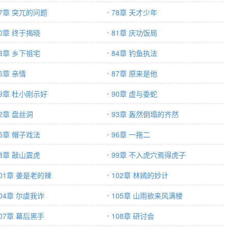
77章 突兀的问题
78章 天才少年
80章 终于揭晓
81章 庆功饭局
83章 乡下祖宅
84章 钓鱼执法
6章 亲情
87章 原来是他
89章 杜小刚示好
90章 虚与委蛇
2章 盘丝洞
93章 轰然倒塌的齐然
95章 帽子戏法
96章 一拖二
98章 敲山震虎
99章 不入虎穴焉得虎子
101章 姜是老的辣
102章 林嫣的妙计
04章 尔虞我诈
105章 山雨欲来风满楼
07章 幕后黑手
108章 研讨会