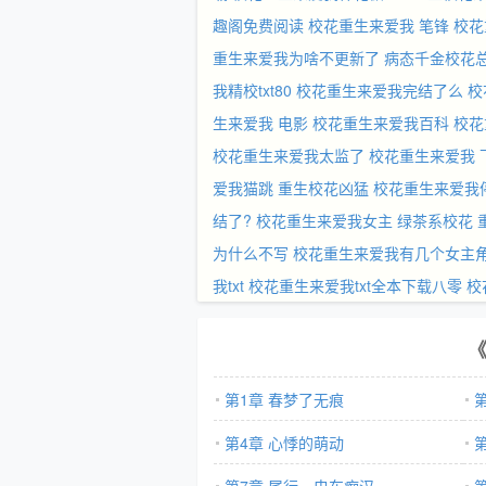
趣阁免费阅读
校花重生来爱我 笔锋
校花
重生来爱我为啥不更新了
病态千金校花
我精校txt80
校花重生来爱我完结了么
校
生来爱我 电影
校花重生来爱我百科
校花
校花重生来爱我太监了
校花重生来爱我 
爱我猫跳
重生校花凶猛
校花重生来爱我
结了?
校花重生来爱我女主
绿茶系校花 
为什么不写
校花重生来爱我有几个女主
我txt
校花重生来爱我txt全本下载八零
校
第1章 春梦了无痕
第4章 心悸的萌动