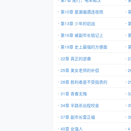
第7章 尾行，电车痴汉
第10章 屋漏偏遇连夜雨
第13章 少年的初战
第16章 被副市长惦记上
第19章 史上最强的方便面
22章 真正的逆袭
25章 美女老师的补偿
28章 胜利者是不受指责的
31章 青春无悔
34章 半路杀出程咬金
3
37章 副市长雷正福
40章 女强人