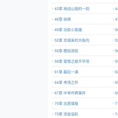
43章 地动山摇的一刻
4
46章 抉择
49章 功臣小英雄
52章 京城来的大衙内
55章 模拟测验
58章 爱情之路不平坦
61章 最后一课
64章 考场之外
67章 中考作弊事件
70章 志愿填报
7
73章 流金溢彩