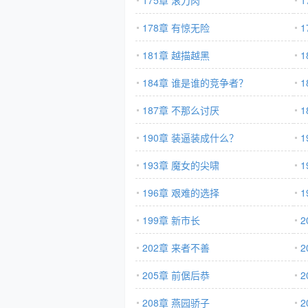
175章 滚刀肉
178章 有惊无险
1
181章 越描越黑
184章 谁是谁的竞争者？
1
187章 不那么讨厌
1
190章 装逼装成什么？
193章 魔女的尖啸
1
196章 艰难的选择
199章 新市长
2
202章 来者不善
205章 前倨后恭
2
208章 燕园骄子