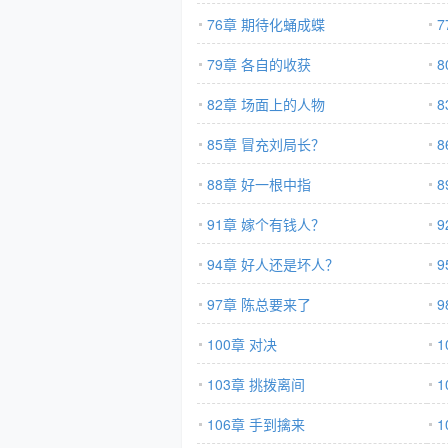
76章 期待化蛹成蝶
79章 各自的收获
82章 场面上的人物
85章 冒充刘局长？
8
88章 好一根中指
91章 嫁个有钱人？
9
94章 好人还是坏人？
97章 陈总要来了
100章 对决
103章 挑拨离间
1
106章 手到擒来
1