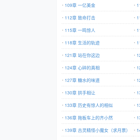
109章 一亿美金
112章 致命打击
115章 一鸣惊人
118章 生活的轨迹
121章 站在你这边
124章 心碎的真相
127章 糖水的味道
1
130章 拱手相让
133章 历史有惊人的相似
136章 拖板车上的齐小然
1
139章 古灵精怪小魔女（求月票）