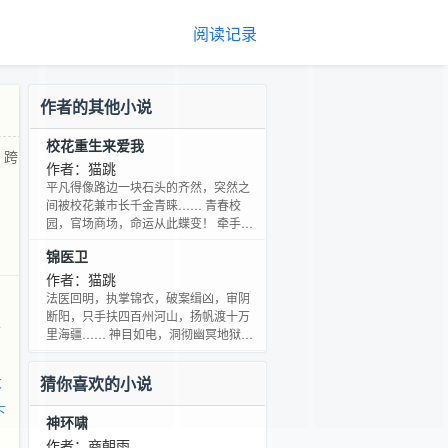
阅读记录
作者的其他小说
校花重生来爱我
，跨
作者：猫跳
平凡得像路边一块石头的齐然，突然之
间被校花兼市长千金青睐…… 青春校
园，官场商场，命运从此蝶变！ 牵手，
跨越俗世的鸿沟 人生，一步步精彩纷呈
锦医卫
.... 我不是官二代，我岳父是市长 我没有
重生，我女朋友重生了！
作者：猫跳
法医回明，执掌锦衣，破案缉凶，审阴
断阳，只手扶四百州河山，扬帆渡十万
生
里海疆…… 神目如电，洞彻幽冥地狱，
宝剑生光，诛尽魑魅魍魉！
大
猜你喜欢的小说
下
神环啸
作者：商朝雨