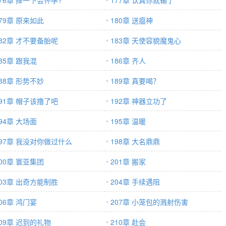
176章 摔一下会怀孕?
177章 认真你就输了
79章 原来如此
180章 送瘟神
182章 才不要备胎呢
183章 天使容貌魔鬼心
85章 跟我混
186章 齐人
88章 形势不妙
189章 真要喝？
191章 帽子该撸了吧
192章 神器立功了
94章 大场面
195章 温暖
197章 我没对你做过什么
198章 大名鼎鼎
00章 寰亚集团
201章 搬家
203章 出奇方能制胜
204章 手续遇阻
06章 鸿门宴
207章 小笼包的溅射伤害
209章 迟到的礼物
210章 赴会