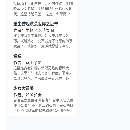
篮球场上不止有控卫，还有控妹！ 想看
欧美少女明星，来这里吧！想看少女时
代，这里将是天堂！ 这是一个华裔少年
的青春成长史，从小学到高中再到
重生游戏洪荒世界之证帝
NCAA，最后进入NBA的辉煌路程！ 他
有一群搞怪的狐朋狗友，也有很多性格
作者：牛顿也吃苹果啊
迥异的女性朋友，他是洛杉矶的宠儿，
罗文穿越到了异世。别人穿越不是乞
也是这片星空下最闪耀的华裔球星！
丐，就是奴才，要不就是不得意的的宗
家弟子，他倒好一穿越就是做了皇帝。
朝廷的事情也不需要他多管。以为可以
道逆
舒舒服服的做个昏君 谁知道大臣告诉他
这个世界不是皇帝说的算。而是武道宗
作者：燕山子墨
门说的算。我们朝廷还需要向宗门交供
这里是古老神秘，浩瀚无边的春秋大
奉。要看宗门的脸色。 还好罗文穿越的
陆。这里有轩辕大帝剑斩群魔，夏皇大
时候带有一个洪荒世界。罗文可以去洪
禹封治冥水，圣者商汤平定乱世，姬氏
荒世界寻仙问道。你有武道神通我有仙
双贤镇杀妖龙…… 诸子百家并立争鸣的
少女大召唤
道神通 且看罗文如何带领他的皇朝对抗
鼎盛大世，墨家却面临覆灭危机，是兴
这个世界的宗门大派。
衰起落的自然演变，还是百道乱战的开
作者：如倾如诉
始？ 姜尚临终时所作的封神预言再现世
召唤巨龙魔兽那叫召唤？ 召唤天使恶魔
间，是新一纪元的天启，还是千古杀局
那叫召唤？ 不！真正的召唤，是召唤妹
的开端？ 墨家弟子墨寒为保住墨家最后
子！ 召唤傲娇的超电磁炮那才叫召唤！
的根基，踏上了一条交织着身世，阴
召唤空降的人造天使那才叫召唤！ 同样
谋，仇杀，道争的强者之，开始了他艰
傲娇的会长大人有木有！？ 天然黑的妖
险而热血的蜕变历程。 封
精魔人有木有！？ 娇小三无的金色暗影