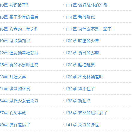
110章 被识破了？
111章 做好战斗的准备
113章 属于少年的舞台
114章 舌战群儒
116章 方老的三年之约
117章 为什么不是一辈子
119章 录取通知书
120章 吃醋的少年
122章 但愿她幸福就好
123章 勇哥的野望
125章 真的不是师生恋
126章 越描越黑
28章 升迁之喜
129章 不比林嫣差吧
131章 满满的杯具
132章 罩不住了
134章 摩托少女云沧沧
135章 新起点
37章 心想事成
138章 齐然的魔星到了
140章 道行差远了
141章 沧沧的身世