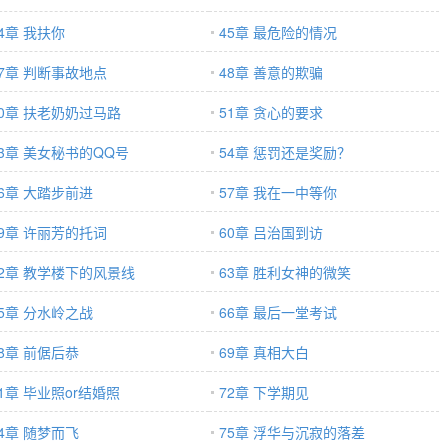
4章 我扶你
45章 最危险的情况
47章 判断事故地点
48章 善意的欺骗
50章 扶老奶奶过马路
51章 贪心的要求
53章 美女秘书的QQ号
54章 惩罚还是奖励？
56章 大踏步前进
57章 我在一中等你
59章 许丽芳的托词
60章 吕治国到访
62章 教学楼下的风景线
63章 胜利女神的微笑
65章 分水岭之战
66章 最后一堂考试
68章 前倨后恭
69章 真相大白
1章 毕业照or结婚照
72章 下学期见
74章 随梦而飞
75章 浮华与沉寂的落差