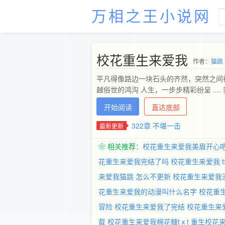
万相之王小说网
校花重生来爱我
作者：
猫跳
平凡得像路边一块石头的齐然，突然之间
越俗世的鸿沟 人生，一步步精彩纷呈 ..
开始阅读
直达底部
322章 不堪一击
最新更新
❀ 相关推荐：
校花重生来爱我美眉开心
花重生来爱我完结了吗
校花重生来爱我 tx
来爱我猫跳 怎么不更新
校花重生来爱我
花重生来爱我的动漫叫什么名字
校花重
冒险
校花重生来爱我了完结
校花重生来
载
校花重生来爱我棉花糖tⅹt
重生校花