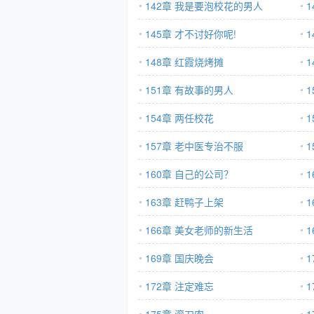
142章 我是要泡校花的男人
145章 才不讨好你呢!
148章 红霞烧烤摊
151章 有故事的男人
154章 两任校花
157章 老中医专治不服
160章 自己的公司？
163章 赶鸭子上架
166章 美女老师的新生活
1
169章 国庆晚会
172章 注定难忘