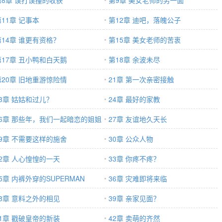
第8章 误打误撞的收获
第9章 美女老师的另一面
第11章 记事本
第12章 迪吧，落魄公子
第14章 谁更有资格？
第15章 美女老师的苦衷
第17章 丑小鸭和白天鹅
第18章 余波未尽
第20章 旧地重游惊险情
21章 第一次亲密接触
23章 姑姑和过儿？
24章 最好的家教
26章 那些年，我们一起暗恋的姐姐
27章 友谊地久天长
29章 不需要这样的施舍
30章 公众人物
32章 人心惶惶的一天
33章 你疼不疼？
5章 内裤外穿的SUPERMAN
36章 灾难即将来临
38章 意料之外的相见
39章 亲家见面？
41章 戳破皇帝的新装
42章 卖萌的齐然