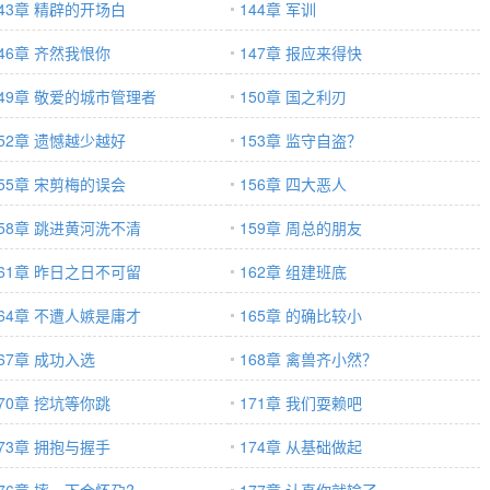
143章 精辟的开场白
144章 军训
146章 齐然我恨你
147章 报应来得快
149章 敬爱的城市管理者
150章 国之利刃
152章 遗憾越少越好
153章 监守自盗？
155章 宋剪梅的误会
156章 四大恶人
158章 跳进黄河洗不清
159章 周总的朋友
161章 昨日之日不可留
162章 组建班底
164章 不遭人嫉是庸才
165章 的确比较小
67章 成功入选
168章 禽兽齐小然？
170章 挖坑等你跳
171章 我们耍赖吧
173章 拥抱与握手
174章 从基础做起