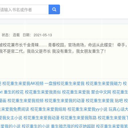
状态： 连载
日期： 2021-05-13
被校花兼市长千金青睐…… 青春校园，官场商场，命运从此蝶变！ 牵手
.. 我不是官二代，我岳父是市长 我没有重生，我女朋友重生了！
吧
校花重生来爱我AK视频
一盘搜校花重生来爱我
校花重生来爱我磁力
校
t
重生的校花
校花重生来爱我类似
校花重生来爱我 聚合中文网
校花重
漫画
校花重生来爱我视频
校花重生来爱我的动漫
校花重生来爱我 贴吧
校
生来爱我免费阅读
校花重生来爱我结局
校花重生来爱我yy小说
玩真心话
爱我女主小说
校花重生来爱我动漫
校花重生来爱我陈路
校花重生来爱我
来爱我的小说
校花重生的小说
重生暗恋我的校花她超甜
校花重生来爱我笔