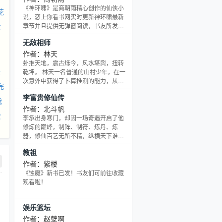
《神环啸》是商朝雨精心创作的仙侠小
花
说，恋上你看书网实时更新神环啸最新
爱
章节并且提供无弹窗阅读，书友所发表
的神环啸评论，并不代表恋上你看书网
无敌相师
赞同或者支持神环啸读者的观点。
作者：林天
卦推天地，震古烁今，风水堪舆，扭转
来
乾坤。 林天一名普通的山村少年，在一
次意外中获得了卜算推测的能力，从此
完
开始了他的妖孽人生。 寻龙点穴，吉凶
李富贵修仙传
断测，铁口直断，一卦千金。 结金丹，
我
入大道，笑傲红尘。 新书（神冥霸主）
作者：北斗帆
爱
已开，主要是一本现代修真并且增添重
李承出身寒门，却因一场奇遇开启了他
头灵异的爽文作品，希望大家喜欢。
修炼的巅峰，制阵、制符、炼丹、炼
器，修仙百艺无所不精，纵横天下谁敢
当！炼气、筑基、金丹、元婴，他最终
教祖
能否站在世界的巅峰？
作者：紫楼
《蚀魔》新书已发！书友们可前往收藏
观看啦！
娱乐篮坛
作者：赵孽啊