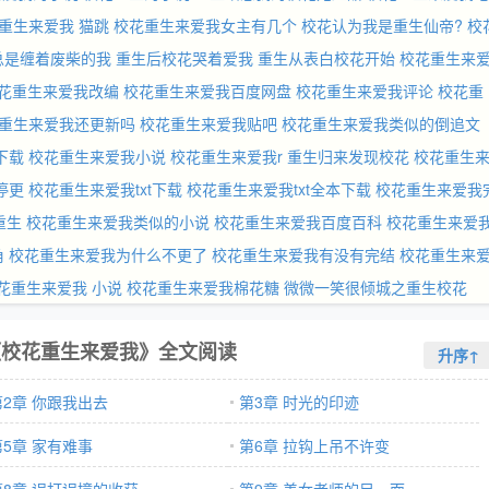
重生来爱我 猫跳
校花重生来爱我女主有几个
校花认为我是重生仙帝?
校
总是缠着废柴的我
重生后校花哭着爱我
重生从表白校花开始
校花重生来
花重生来爱我改编
校花重生来爱我百度网盘
校花重生来爱我评论
校花重
重生来爱我还更新吗
校花重生来爱我贴吧
校花重生来爱我类似的倒追文
下载
校花重生来爱我小说
校花重生来爱我r
重生归来发现校花
校花重生
停更
校花重生来爱我txt下载
校花重生来爱我txt全本下载
校花重生来爱我
重生
校花重生来爱我类似的小说
校花重生来爱我百度百科
校花重生来爱
角
校花重生来爱我为什么不更了
校花重生来爱我有没有完结
校花重生来
花重生来爱我 小说
校花重生来爱我棉花糖
微微一笑很倾城之重生校花
《校花重生来爱我》全文阅读
升序↑
第2章 你跟我出去
第3章 时光的印迹
第5章 家有难事
第6章 拉钩上吊不许变