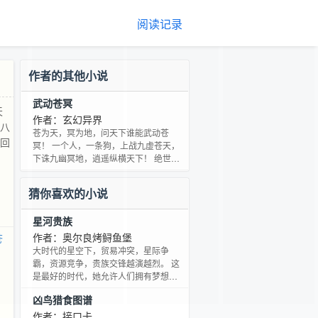
阅读记录
作者的其他小说
武动苍冥
天
作者：玄幻异界
、八
苍为天，冥为地，问天下谁能武动苍
夺回
冥！ 一个人，一条狗，上战九虚苍天，
下诛九幽冥地，逍遥纵横天下！ 绝世天
才，少年秦雷，六岁凝丹，却遭天妒，
丹碎体废，沦为笑柄。 八年努力、八年
猜你喜欢的小说
不甘、八年坚毅，却换来八年唾弃、八
年嘲讽、八年鄙视，尝尽人间冷暖，受
星河贵族
尽世态炎凉。恨天不公，怒天不平，怨
天夺我绝世天资…… 我愿化身血魔夺回
作者：奥尔良烤鲟鱼堡
苍
我应有的一切！！！ （新书上传，完本
大时代的星空下，贸易冲突，星际争
保证，放心跟读，绝不太监。如有想跟
霸，资源竞争，贵族交锋越演越烈。 这
老言交朋友的，请加
是最好的时代，她允许人们拥有梦想。
但这也是最坏的时代，所有人怀带着理
凶鸟猎食图谱
想前仆后继被埋葬。 贫民窟的少年林
海，以没心没肺的刁民姿态，像是一柄
作者：接口卡