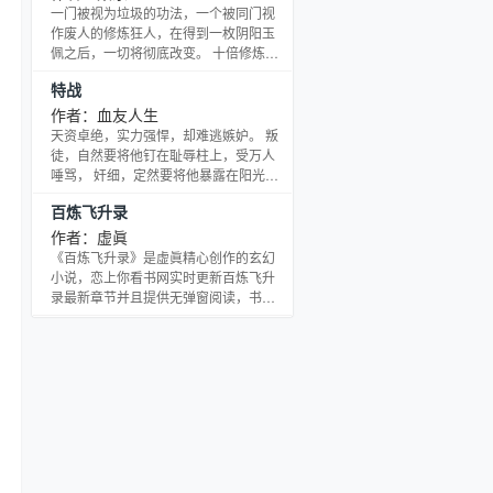
而起，一剑在手，傲气冲天！
一门被视为垃圾的功法，一个被同门视
作废人的修炼狂人，在得到一枚阴阳玉
佩之后，一切将彻底改变。 十倍修炼速
度，令古飞一再突破武道极限，千百年
特战
来已被人认定的铁律，被古飞一一打
破！ 奇迹……古飞不相信奇迹，他相信
作者：血友人生
的只有血和汗，在这个武道已经没落，
天资卓绝，实力强悍，却难逃嫉妒。 叛
真正的武道奥义已经失传的腾龙大陆修
徒，自然要将他钉在耻辱柱上，受万人
炼界，且看古飞如何以武逆天，脚踏道
唾骂， 奸细，定然要将他暴露在阳光
术神通，拳打妖魔鬼怪，怀抱红颜绝
下，再无法翻身， 兄弟，无论相隔多
百炼飞升录
色，成就不灭武尊！ 梁三的书群：群
远，即使失去音信，也依然不离不弃。
一：139735153；群
红颜，哪怕多年不见，任由历经艰险，
作者：虚眞
也依旧陪在身边。 一场筹谋已久的逆
《百炼飞升录》是虚眞精心创作的玄幻
袭，一段历经艰险的神话， 为你一一呈
小说，恋上你看书网实时更新百炼飞升
现！ 血友新书【我的美女们】已，还请
录最新章节并且提供无弹窗阅读，书友
大家收藏一下，如是你能将鲜花、凹凸
所发表的百炼飞升录评论，并不代表恋
票、贵宾投给血友，血友更感激不尽。
上你看书网赞同或者支持百炼飞升录读
者的观点。