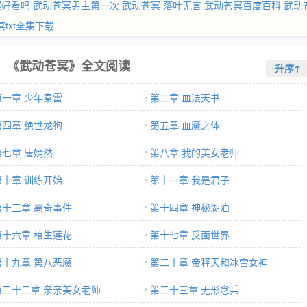
冥好看吗
武动苍冥男主第一次
武动苍冥 落叶无言
武动苍冥百度百科
武动
txt全集下载
《武动苍冥》全文阅读
升序↑
第一章 少年秦雷
第二章 血法天书
第四章 绝世龙狗
第五章 血魔之体
第七章 唐嫣然
第八章 我的美女老师
第十章 训练开始
第十一章 我是君子
第十三章 离奇事件
第十四章 神秘湖泊
第十六章 棺生莲花
第十七章 反面世界
第十九章 第八恶魔
第二十章 帝释天和冰雪女神
第二十二章 亲亲美女老师
第二十三章 无形念兵