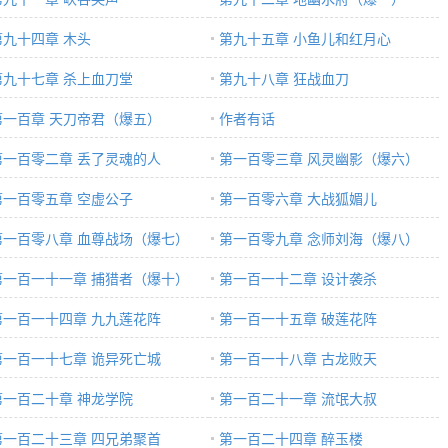
第九十四章 木头
第九十五章 小鱼儿和红月心
第九十七章 杀上血刀堂
第九十八章 狂战血刀
第一百章 天刀帝君（爆五）
作者有话
第一百零二章 丢了灵魂的人
第一百零三章 风灵幽影（爆六）
第一百零五章 空虚公子
第一百零六章 大战狐媚儿
第一百零八章 血尊战场（爆七）
第一百零九章 念师刘海（爆八）
第一百一十一章 捕猎者（爆十）
第一百一十二章 设计袭杀
第一百一十四章 九九莲花阵
第一百一十五章 破莲花阵
第一百一十七章 诡异死亡城
第一百一十八章 古龙败天
第一百二十章 神龙学院
第一百二十一章 流氓大叔
第一百二十三章 四兄弟聚首
第一百二十四章 醉玉楼