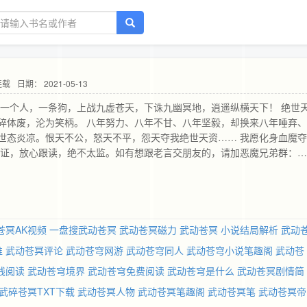
连载
日期： 2021-05-13
 一个人，一条狗，上战九虚苍天，下诛九幽冥地，逍遥纵横天下！ 绝世
碎体废，沦为笑柄。 八年努力、八年不甘、八年坚毅，却换来八年唾弃
世态炎凉。恨天不公，怒天不平，怨天夺我绝世天资…… 我愿化身血魔
保证，放心跟读，绝不太监。如有想跟老言交朋友的，请加恶魔兄弟群：
苍冥AK视频
一盘搜武动苍冥
武动苍冥磁力
武动苍冥 小说结局解析
武动
谁
武动苍冥评论
武动苍穹网游
武动苍穹同人
武动苍穹小说笔趣阁
武动苍
线阅读
武动苍穹境界
武动苍穹免费阅读
武动苍穹是什么
武动苍冥剧情简
武碎苍冥TXT下载
武动苍冥人物
武动苍冥笔趣阁
武动苍冥笔
武动苍冥帝