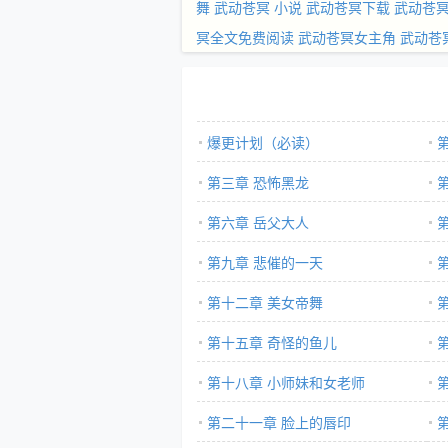
舞
武动苍冥 小说
武动苍冥下载
武动苍
冥全文免费阅读
武动苍冥女主角
武动苍冥
爆更计划（必读）
第三章 恐怖黑龙
第六章 岳父大人
第九章 悲催的一天
第十二章 美女帝舞
第十五章 奇怪的鱼儿
第十八章 小师妹和女老师
第二十一章 脸上的唇印