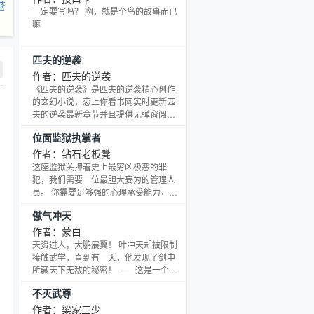
苍
尖刀，酣畅淋漓的捅破这个时代。 每一
一定要写吗？ 啊，就是个鸟的故事而已
个男人的心里，都埋藏着星空和大海。
嘛
所以这个世界，是应该有些英雄的。
匹夫的逆袭
作者：匹夫的逆袭
《匹夫的逆袭》是匹夫的逆袭精心创作
的玄幻小说，恋上你看书网实时更新匹
夫的逆袭最新章节并且提供无弹窗阅
读，书友所发表的匹夫的逆袭评论，并
位面监狱执掌者
不代表恋上你看书网赞同或者支持匹夫
的逆袭读者的观点。
作者：钻石老板凳
这座监狱关押着史上最穷凶极恶的罪
犯，我们需要一位最胆大妄为的管理人
员。 你需要足够强的心理承受能力，火
云邪神会经常找你切磋武功，尤里会天
傲气冲天
天教唆你争霸世界，西斯会时刻拉着你
聊黑暗原力的事情。对了，千万不要试
作者：蒙白
图去勾引那个红发美女，她是刀锋女
天资过人，大鹏展翼！ 叶冲天却被限制
皇，也别去动巨龙斯矛戈的金子，他会
接触武学，直到有一天，他发现了剑中
发怒的。至于大蛇或者萨菲罗斯这种沉
所藏天下无敌的秘密！ ——这是一个瑰
默寡言的人，没有足够实力前最好别去
丽神奇的剑中世界，世人梦想的罕见秘
不灭武尊
搭理他们，这是为你好。 最后，衷心祝
笈、丹药、神器，在这里都有获得的机
愿你能长命百岁，我的典狱长
会，只要你付出努力！ 长风破浪，展翅
作者：梁家三少