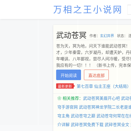
万相之王小说网
武动苍冥
作者：
玄幻异界
状态： 
苍为天，冥为地，问天下谁能武动苍冥！
才，少年秦雷，六岁凝丹，却遭天妒，丹
年嘲讽、八年鄙视，尝尽人间冷暖，受尽
我应有的一切！！！ （新书上传，完本
57448195）
开始阅读
直达底部
第七百章 仙主王座（大结局）
最新更新
❀ 相关推荐：
武动苍冥美眉开心吧
武动
穹手游官网
武动苍冥神龙学院二长老是
穹主角
武动苍穹之巅
武动苍穹何常在在
介详解
武碎苍冥免费下载
武碎苍冥全文