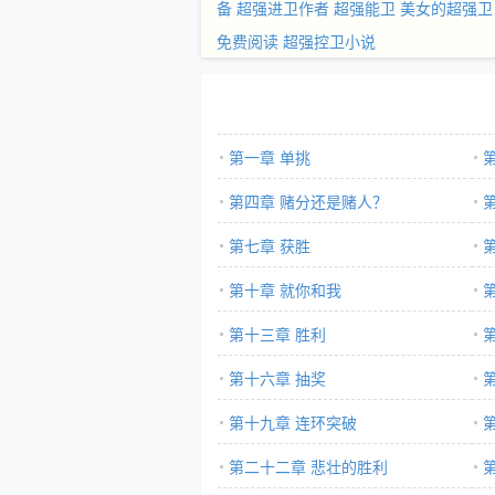
备
超强进卫作者
超强能卫
美女的超强卫
免费阅读
超强控卫小说
第一章 单挑
第四章 赌分还是赌人？
第七章 获胜
第十章 就你和我
第十三章 胜利
第十六章 抽奖
第十九章 连环突破
第二十二章 悲壮的胜利
荐