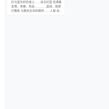
气，能搞定一些无端闯出的祸事，这么
红与蓝交织的道上……自古红蓝 充满着
一个怪胎，横冲直撞地闯进循规蹈矩的
友情，青春，热血…………篮球，我想
官场…… ********** 友情提示：为了保护
打教练 与数码生命的羁绊……人兽 自尊
好您的显示器，在观看本书时，不建议
心强的女主，嘻嘻笑笑的男主……与的
吃零食、喝饮料。 **********
关系 比的就是谁的主角光环更瞎狗
眼！！ 本作与正作唯一的关系，大概就
是自古红蓝，打教练，人兽，女上男下
的关系！ p：换来换去，简介还是选了
个无节操的，真不愧是我！