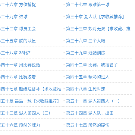
第二十六章 方位捕捉
第二十七章 艰难第一球
第二十九章 进球
第三十章 湖人队【求收藏推荐】
第三十二章 球员工会
第三十三章 妙对无双【求收藏、推
第三十五章 朕的队伍
荐】
第三十六章 三个大帽
第三十八章 35比7
第三十九章 残酷训练
第四十一章 用比赛说话
第四十二章 比赛，我接管了
第四十四章 比赛胶着
第四十五章 精彩的过人
第四十七章 超级烂替补【求收藏推
第四十八章 生死时速
】
第五十章 最后一球【求收藏推荐】
第五十一章 湖人第四人（一）
第五十三章 湖人第四人（三）
第五十四章 湖人队，出击
第五十六章 段然的威力
第五十七章 段然的硬伤