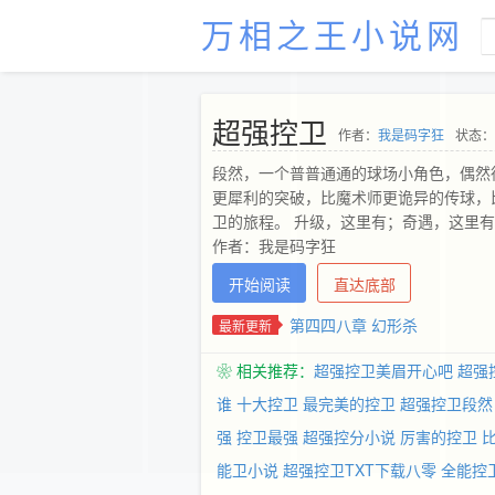
万相之王小说网
超强控卫
作者：
我是码字狂
状态：
段然，一个普普通通的球场小角色，偶然
更犀利的突破，比魔术师更诡异的传球，
卫的旅程。 升级，这里有；奇遇，这里
作者：我是码字狂
开始阅读
直达底部
第四四八章 幻形杀
最新更新
❀ 相关推荐：
超强控卫美眉开心吧
超强
谁
十大控卫
最完美的控卫
超强控卫段然
强
控卫最强
超强控分小说
厉害的控卫
能卫小说
超强控卫TXT下载八零
全能控卫