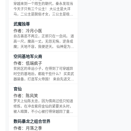
临。
穿越来到一个陌生的朝代，秦永发现当
今天子只有三个公主！ 大公主是大洋
马，二公主是脱俗才女，三公主是极品
小萝莉。而秦永自己，不仅拥有着万贯
武魔独尊
家财，甚至还有一个美滴滴的娇妻！三
位公主轮番召唤，青楼名妓狂热追捧，
作者：冷月小医
美滴滴的娇妻幽幽叹道：“我家官人，真
自古善恶不两立，正邪只在一念间。 道
的很忙！”
高一尺，魔高一丈。无怨无悔，逆身成
魔；天地不容，我便逆天。 仙神是为
善，受众生敬仰崇拜；妖魔便为恶，遭
空间基地军火商
世间唾骂不齿…… 对乎？错乎？秦旭不
知道，秦旭只知道，一日成魔，终生沉
作者：低端疯子
沦，再回首，双手沾满血腥的自己已经
贫民区的幸运小子，在得到了可穿越异
无法回头了……天上天下，武魔独尊！
时空的基地后，都能干些什么？ 买卖武
...
器装备，打造军火帝国！ 来自先进文明
的长枪短炮，冷热兵器，先来先得！ 梦
官仙
幻战车激光轨道炮，太空战舰高速战
机，包您满意！ 顺我者昌，逆我者亡！
作者：陈风笑
借助外星空间基地，平凡人成就不凡梦
罗天上仙陈太忠，因为情商过低只知道
想！ 书友群（39629853）在这里，大
修炼，在冲击紫府金仙的紧要关头时，
家可以对本书提出意见或建议！
被人暗算，不小心被打得穿越回了童年
时代。 他痛定思痛，决定去混官场，以
数码暴龙之组合世界
锻炼自己的情商。 有时痛快得过分，有
时操蛋得离谱，偏偏体内还有点仙灵之
作者：月落之季