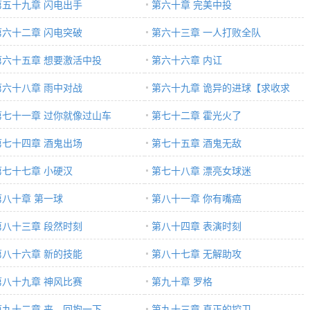
第五十九章 闪电出手
第六十章 完美中投
第六十二章 闪电突破
第六十三章 一人打败全队
第六十五章 想要激活中投
第六十六章 内讧
第六十八章 雨中对战
第六十九章 诡异的进球【求收求
第七十一章 过你就像过山车
推】
第七十二章 霍光火了
第七十四章 酒鬼出场
第七十五章 酒鬼无敌
第七十七章 小硬汉
第七十八章 漂亮女球迷
第八十章 第一球
第八十一章 你有嘴癌
第八十三章 段然时刻
第八十四章 表演时刻
第八十六章 新的技能
第八十七章 无解助攻
第八十九章 神风比赛
第九十章 罗格
第九十二章 来，回抱一下
第九十三章 真正的控卫