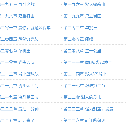
第一九五章 百胜之战
第一九六章 湖人vs寒山
第一九八章 双重打击
第一九九章 第五街区
第二零一章 赢你，就这么简单
第二零二章 单挑王
第二零四章 段然vs光头
第二零五章 闭嘴
第二零七章 单挑王
第二零八章 三十公里
第二一零章 光头入队
第二一一章 向B级发起冲击
第二一三章 湘北篮球队
第二一四章 湖人VS湘北
第二一六章 流川vs西门
第二一七章 艰难第二节
第二一九章 决胜第四节
第二二零 湖人的反击
第二二二章 最后一分钟
第二二三章 强力封盖，发威
第二二五章 韩江来了
第二二六章 韩江的怒火