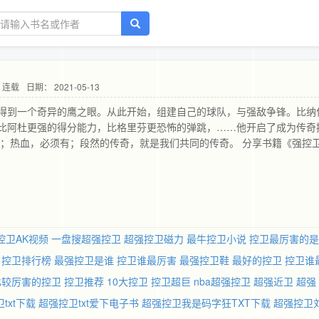
 连载
日期： 2021-05-13
得到一个奇异的鹰之眼。从此开始，组建自己的球队，与强敌争锋。比纳
比阿杜更强的得分能力，比格里芬更恐怖的弹跳，……他开启了成为传奇
有；热血，必须有；段然的传奇，就是我们共同的传奇。 分享书籍《强控
控卫AK视频
一盘搜超强控卫
超强控卫磁力
最牛控卫小说
控卫最厉害的是
控卫排行榜
最强控卫是谁
控卫谁最厉害
最强控卫鞋
最好的控卫
控卫谁
比较厉害的控卫
控卫推荐
10大控卫
控卫超巨
nba超强控卫
超强近卫
超强
txt下载
超强控卫txt爱下电子书
超强控卫我是码字狂TXT下载
超强控卫