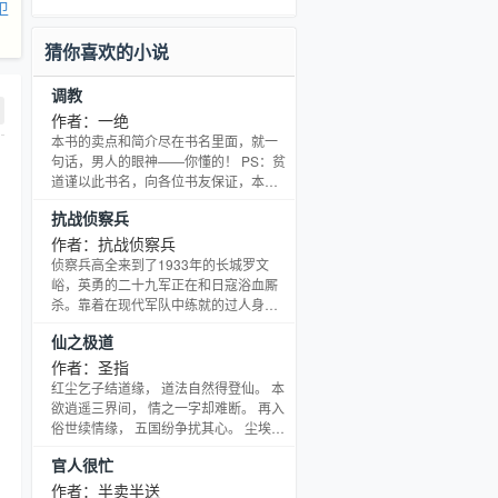
卫
猜你喜欢的小说
调教
作者：一绝
本书的卖点和简介尽在书名里面，就一
句话，男人的眼神——你懂的！ PS：贫
道谨以此书名，向各位书友保证，本书
绝对值得收藏！绝非重口味。 书友群
抗战侦察兵
号：210614932
作者：抗战侦察兵
侦察兵高全来到了1933年的长城罗文
峪，英勇的二十九军正在和日寇浴血厮
杀。靠着在现代军队中练就的过人身
手，投入到充满热血和激情的抗日战争
仙之极道
中来。一次次残酷的战争，一回回决定
中国命运的大会战，一个个臭名昭著、
作者：圣指
双手沾满我国人民鲜血的屠夫、战犯、
红尘乞子结道缘， 道法自然得登仙。 本
刽子手，一位位大智大勇、奋勇抗击日
欲逍遥三界间， 情之一字却难断。 再入
寇，在抗战史上留下赫赫威名的上将
俗世续情缘， 五国纷争扰其心。 尘埃落
军。 从士兵到将军，身经百战，不为别
定达道极， 三界臣服称帝皇。———圣
官人很忙
的，只为在这场战争中多杀几个小鬼
指 本人QQ:2521025731 对本书有什么
子，只为能多保全几个我中华百
建议，可以加我，圣指欢迎各位大驾光
作者：半卖半送