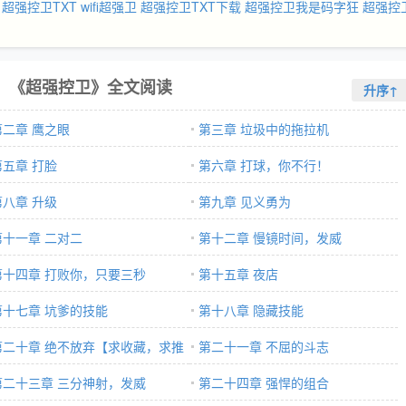
超强控卫TXT
wifi超强卫
超强控卫TXT下载
超强控卫我是码字狂
超强控
《超强控卫》全文阅读
升序↑
第二章 鹰之眼
第三章 垃圾中的拖拉机
第五章 打脸
第六章 打球，你不行！
第八章 升级
第九章 见义勇为
第十一章 二对二
第十二章 慢镜时间，发威
第十四章 打败你，只要三秒
第十五章 夜店
第十七章 坑爹的技能
第十八章 隐藏技能
第二十章 绝不放弃【求收藏，求推
第二十一章 不屈的斗志
】
第二十三章 三分神射，发威
第二十四章 强悍的组合