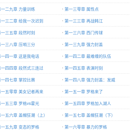
第一二九章 力量训练
第一三零章 属性点
第一三二章 给我一次迟到
第一三三章 再战韩江
第一三五章 段然时刻
第一三六章 西门传球
第一三八章 压哨三分
第一三九章 强力封盖
第一四一章 这是我电话
第一四二章 最难缠的队伍
第一四四章 段然式三连过
第一四五章 表演时刻
第一四七章 掌控比赛
第一四八章 强力封盖：发威
第一五零章 美女记者再来
第一五一章 罗格来了
第一五三章 罗格vs霍光
第一五四章 罗格加入湖人
第一五六章 盖帽狂潮（上）
第一五七章 盖帽狂潮（下）
第一五九章 变态的罗格
第一六零章 暴力的罗格