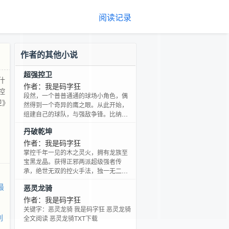
阅读记录
作者的其他小说
超强控卫
什
作者：我是码字狂
控
段然，一个普普通通的球场小角色，偶
卫》
然得到一个奇异的鹰之眼。从此开始，
组建自己的球队，与强敌争锋。比纳什
更犀利的突破，比魔术师更诡异的传
丹破乾坤
球，比阿杜更强的得分能力，比格里芬
更恐怖的弹跳，……他开启了成为传奇
作者：我是码字狂
控卫的旅程。 升级，这里有；奇遇，这
掌控千年一见的木之灵火，拥有龙族至
里有；热血，必须有；段然的传奇，就
宝黑龙晶。获得正邪两派超级强者传
是我们共同的传奇。 分享书籍《强控
承，绝世无双的控火手法，独一无二的
卫》作者：我是码字狂
炼丹方式。超越凡境所有丹师，击败灵
最
恶灵龙骑
境无数强者，人挡杀人，神挡杀神，与
人斗，与神斗，与天斗。命运虽已注
作者：我是码字狂
定，却要逆天改命。玩火玩出花样，玩
关键字：恶灵龙骑 我是码字狂 恶灵龙骑
刘
丹玩出新意，以火破苍穹，以丹动乾
全文阅读 恶灵龙骑TXT下载
坤。这才是世界上最强悍的丹师。