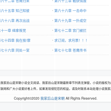
第六十二章 苍鹰归来
第六十三章 截获情报
第六十五章 知己知彼
第六十六章 一击命中
第六十八章 再次出战
第六十九章 一扑成空
七十一章 缉拿叛党
第七十二章 宫门被拦
第七十四章 我在按/摩
求订阅，求月票！！！
第七十六章 同处一室
第七十七章 苍鹰传书
供我家后山是宋朝小说全文阅读、我家后山是宋朝最新章节列表无弹窗，小说的版权为
互联网和广大小说爱好者上传，如果发现侵犯您的权益，请及时联系本站处理小说我家
Copyright©2020
我家后山是宋朝
All Rights Reserved.