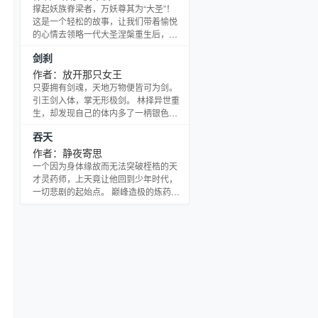
撑起妖族脊梁者，万妖尊其为“大圣”！
这是一个轻松的故事，让我们带着愉悦
的心情去领略一代大圣涅槃重生后，热
闹喧嚣的欢快故事。
剑刹
作者：放开那只女王
只要拥有剑魂，天地万物便皆可为剑。
引王剑入体，掌无形极剑。 林择异世重
生，却发现自己的体内多了一柄银色小
剑，并且化为了他的丹田…… 剑在手
吞天
中，刹那便是永恒！ **** 书友群已建：
180409352
作者：静夜寄思
一个因为身体缘故而无法突破桎梏的天
才灵药师，上天竟让他回到少年时代，
一切悲剧的起始点。 巅峰造极的炼药技
巧、举世罕知的神品战技、变幻莫测的
困阵杀阵…… 更为恐怖的是，这家伙同
时还是一个…… 敌人必灭之，美人必泡
之，友人必帮之，阴人必阴之！人不彪
悍枉少年！男人，就必须有颗爷们儿的
心！ 暴君一怒，流血千里；药神啸天，
万世臣服！ 【本书高级群：
174977015，喜欢本书的读者都可以进
来打屁聊天^_^】