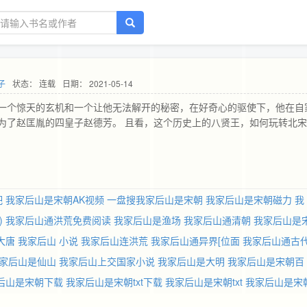
子
状态： 连载
日期： 2021-05-14
一个惊天的玄机和一个让他无法解开的秘密，在好奇心的驱使下，他在自
为了赵匡胤的四皇子赵德芳。 且看，这个历史上的八贤王，如何玩转北
吧
我家后山是宋朝AK视频
一盘搜我家后山是宋朝
我家后山是宋朝磁力
我
)
我家后山通洪荒免费阅读
我家后山是渔场
我家后山通清朝
我家后山是
大唐
我家后山 小说
我家后山连洪荒
我家后山通异界[位面
我家后山通古
家后山是仙山
我家后山上交国家小说
我家后山是大明
我家后山是宋朝百
后山是宋朝下载
我家后山是宋朝txt下载
我家后山是宋朝txt
我家后山是宋