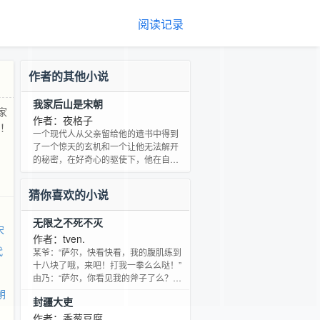
阅读记录
作者的其他小说
我家后山是宋朝
家
作者：夜格子
宋！
一个现代人从父亲留给他的遗书中得到
了一个惊天的玄机和一个让他无法解开
的秘密，在好奇心的驱使下，他在自家
后院的假山山洞里穿越到了北宋初年，
成为了赵匡胤的四皇子赵德芳。 且看，
猜你喜欢的小说
这个历史上的八贤王，如何玩转北宋！
无限之不死不灭
宋
作者：tven.
代
某爷：“萨尔，快看快看，我的腹肌练到
十八块了哦，来吧！打我一拳么么哒！”
由乃：“萨尔，你看见我的斧子了么？就
是昨天用来跺C.C那把。。。” 冴子闻言
朝
封疆大吏
一抖：“湿了。” 祈指着背后由九十九万
八千八百八十八根红线组成的巨大蛛
作者：香葱豆腐