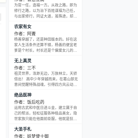
网：“解开它。” 。。。。。。萨尔哭丧
为官一任，造福一方。从政之路，即为
着脸捧起一本《无限之不死不灭》，感
修行之路，以为治下百姓谋福为己任，
慨道：“那些年，她们还是女神。。。”
与出家修行，同证大道，虽殊途，却可
－－－－－－－－－－－－－－－－－
同归。 红颜相伴，相约白首。相约白
农家有女
－－－－－－－－－－－－－－－－－
头，不是想想而已，也不是说说作罢。
－
是在青年时代想象彼此的鹤发苍颜，于
作者：阿聻
弥留之际回顾彼此的灿烂韶华。 落魄衙
杨善穿越了，还是种田版本的。好在这
内重生进官场，左手权利右手美人。
家人生活条件还算不错，杨善的便宜老
爹是个村长，村长还是个偏爱女儿的。
杨善简直要对着各路神仙三叩首表示感
无上真灵
谢厚爱……可是，可是，老天爷你没说
这个便宜老爹是个短命的啊？偏爱弟弟
作者：三不
的老娘，不懂事的弟弟，还有个上门的
祖灵世界，浩渺无边，万族林立，天骄
继父！？什么？还有定下的亲事？杨善
倍出！ 高中少年穿越而来，在葛山部无
看了看自己还没发育的身子……仰天泪
意间觉醒特殊战魂，引得四方风云动，
流！
惹来群雄环伺。 且看少年如何一步步脱
绝品医神
颖而出，成就无上真灵，万族独尊！
作者：饭后吃药
运用古武和中医日进斗金，建立属于自
己的帮派，轻松征服各种极品美女，隐
世家族只能在他面前臣服，他就是狂放
和霸道的代名词！妙手回春，我是绝世
大圣手札
大医神！
作者：妖梦使十御