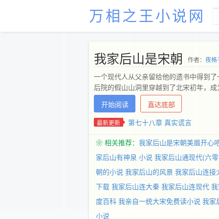
万相之王小说网
我家后山是宋朝
作者：
夜格
一个现代人从父亲留给他的遗书中得到了
后院的假山山洞里穿越到了北宋初年，成
开始阅读
直达底部
第七十八章 真实谎言
最新更新
❀ 相关推荐：
我家后山是宋朝美眉开心
家后山有神泉 小说
我家后山通现代(六零
朝的小说
我家后山的风景
我家后山连接
下载
我家后山连大秦
我家后山连现代
我
度百科
我亲自一统大宋免费读小说
我家
小说