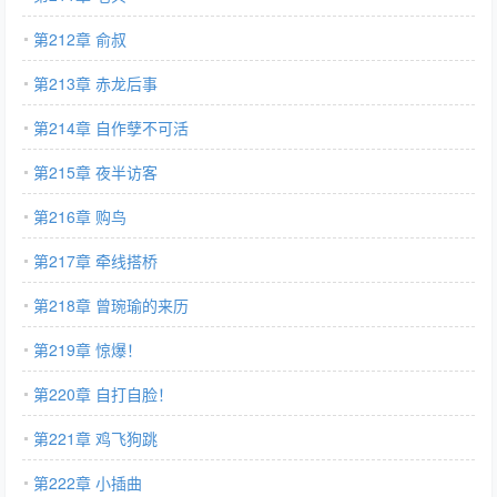
第212章 俞叔
第213章 赤龙后事
第214章 自作孽不可活
第215章 夜半访客
第216章 购鸟
第217章 牵线搭桥
第218章 曾琬瑜的来历
第219章 惊爆！
第220章 自打自脸！
第221章 鸡飞狗跳
第222章 小插曲