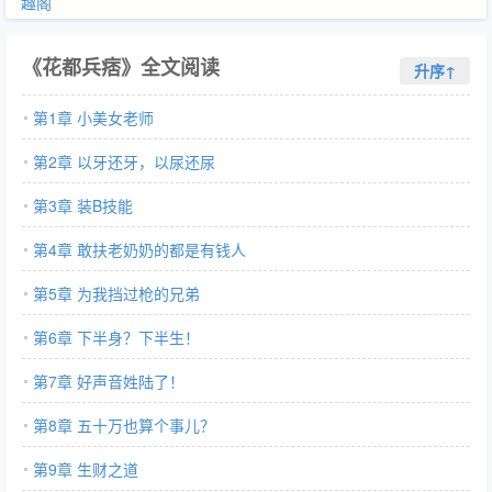
趣阁
《花都兵痞》全文阅读
升序↑
第1章 小美女老师
第2章 以牙还牙，以尿还尿
第3章 装B技能
第4章 敢扶老奶奶的都是有钱人
第5章 为我挡过枪的兄弟
第6章 下半身？下半生！
第7章 好声音姓陆了！
第8章 五十万也算个事儿？
第9章 生财之道