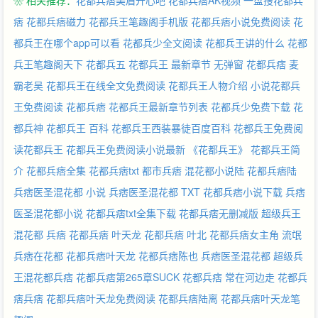
❀ 相关推荐：
花都兵痞美眉开心吧
花都兵痞AK视频
一盘搜花都兵
痞
花都兵痞磁力
花都兵王笔趣阁手机版
花都兵痞小说免费阅读
花
都兵王在哪个app可以看
花都兵少全文阅读
花都兵王讲的什么
花都
兵王笔趣阁天下
花都兵五
花都兵王 最新章节 无弹窗
花都兵痞 麦
霸老吴
花都兵王在线全文免费阅读
花都兵王人物介绍
小说花都兵
王免费阅读
花都兵痞
花都兵王最新章节列表
花都兵少免费下载
花
都兵神
花都兵王 百科
花都兵王西装暴徒百度百科
花都兵王免费阅
读花都兵王
花都兵王免费阅读小说最新
《花都兵王》
花都兵王简
介
花都兵痞全集
花都兵痞txt
都市兵痞 混花都小说陆
花都兵痞陆
兵痞医圣混花都 小说
兵痞医圣混花都 TXT
花都兵痞小说下载
兵痞
医圣混花都小说
花都兵痞txt全集下载
花都兵痞无删减版
超级兵王
混花都 兵痞
花都兵痞 叶天龙
花都兵痞 叶北
花都兵痞女主角
流氓
兵痞在花都
花都兵痞叶天龙
花都兵痞陈也
兵痞医圣混花都
超级兵
王混花都兵痞
花都兵痞第265章SUCK
花都兵痞 常在河边走
花都兵
痞兵痞
花都兵痞叶天龙免费阅读
花都兵痞陆离
花都兵痞叶天龙笔