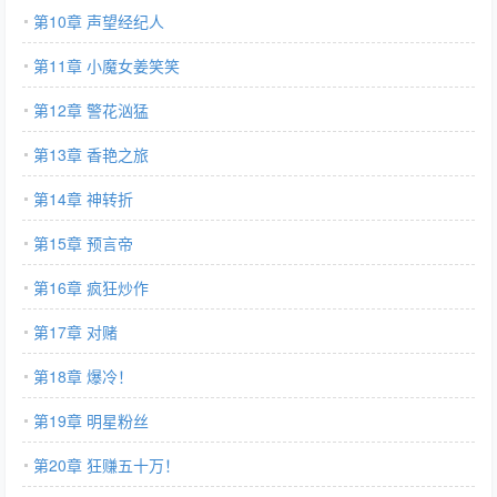
第10章 声望经纪人
第11章 小魔女姜笑笑
第12章 警花汹猛
第13章 香艳之旅
第14章 神转折
第15章 预言帝
第16章 疯狂炒作
第17章 对赌
第18章 爆冷！
第19章 明星粉丝
第20章 狂赚五十万！