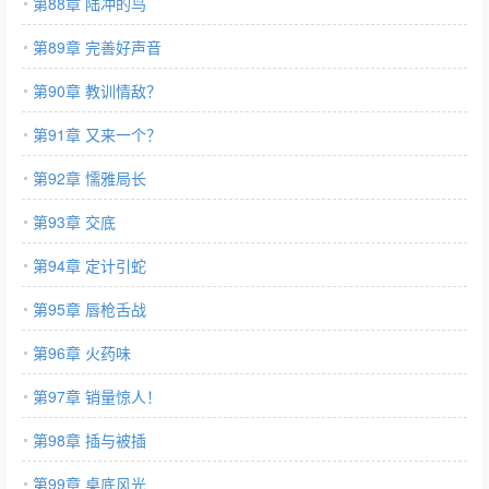
第88章 陆冲的鸟
第89章 完善好声音
第90章 教训情敌？
第91章 又来一个？
第92章 懦雅局长
第93章 交底
第94章 定计引蛇
第95章 唇枪舌战
第96章 火药味
第97章 销量惊人！
第98章 插与被插
第99章 桌底风光