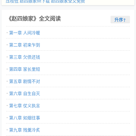
压枝低
赵四娘家txt下载
赵四娘家全文免费
《赵四娘家》全文阅读
升序↑
第一章 人间冷暖
第二章 初来乍到
第三章 欠债还钱
第四章 家长里短
第五章 剧情不对
第六章 自生自灭
第七章 仗义执言
第八章 如烟往事
第九章 残羹冷炙