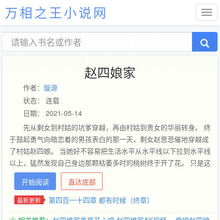
万相之王小说网
赵四娘家
作者：
璇源
状态： 连载
日期： 2021-05-14
先从剩女到村姑的坑爹穿越，再由村姑到贵女的华丽转身。 终
于鼓起勇气向暗恋着的男孩表白的那一天，剩女赵思悲催地穿越成
了村姑赵四娘。 当她好不容易把生活水平从水平线以下拉到水平线
以上，猛然发现自己身边那颗枯萎多时的桃树终于开了花。 只是这
个长相相似的他，真的就是前世那个他吗？ 且看两世姻缘，如何完
开始阅读
直达底部
美收官。
第四百一十四章 都有时候（终章）
最新更新