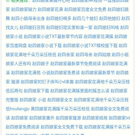
❀ 相关推荐：
赵四娘家美眉开心吧
赵四娘家AK视频
一盘搜赵四娘
家
赵四娘家磁力
赵四娘家花满
赵四娘家百度全文免费
赵四媳妇跳
舞
赵四小姐母亲出身
赵四媳妇喝多
赵四几个媳妇
赵四他媳妇
赵四
找女儿
赵四媳妇丑照
赵四媳妇现实里和谁一家
赵四媳妇叫啥
赵四
娘家小说
赵四娘家小说TXT最新章节内容
赵四娘家花满蹊
赵四娘
家百度网盘
赵四娘家小说下载
赵四娘家小说TXT精校版下载
赵四
娘家花满地千朵万朵压枝低
赵四亲家
赵四母亲
赵四姑娘
赵四小姐
娘家人还有吗
赵四娘子
赵四娘家最新章节免费阅读
赵四娘家花满
溪
赵四娘家花满苑
小说赵四娘家免费读
赵四娘家最新章节
赵四娘
家 璇源
赵四娘家的钉子床叫小d来搬
赵四娘家花满地千朵万朵压枝
低后两句
赵四娘家下载
赵四娘家花满蹊里面的蹊怎么读
赵四娘家
完整版
赵四娘家 小说
赵四娘家全文
赵四娘家花满地千朵万朵压枝
低houliangju
黄四娘家花满蹊千朵万朵压枝低
赵四娘家全文免费阅
读
赵四娘家
赵四娘家番外
赵四娘家璇源
赵四娘家结局
赵四娘家txt
赵四娘家免费阅读
赵四娘家全文免费下载
赵四娘家花满蹊千朵万朵