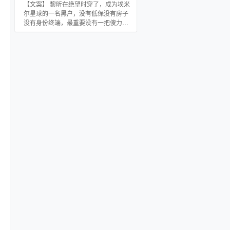
还是和当年一样，冷冰冰的，像一只狼
【文案】 黎昕在绝望时穿了，成为埃米
秀荷很发愁，打从一开始，她就像小时
尔星球的一名黑户，没有低保没有房子
候一样躲着庚武 就算后来被他拦腰扛回
没有身份终端，最重要没有一把傻力气
了家，大红喜烛下四目相对，她也还是
可以和其他非法劳工一起打工赚钱，除
不肯说喜欢 可惜这一回却让关老头押中
了一个莫名其妙的音乐大师系统，他连
了 ……没想到做
维持生命的营养剂都领不到。 为了活下
去，他不得不为成为一名星际音乐大师
而努力奋斗。 不过…… 成功从卖唱开始
是怎么回事啊！！ 这是一个街头艺人成
为星际古典音乐大师顺便泡到星将的励
志奋斗史，话说还带音（卖）乐（唱）
系统是怎么回事2