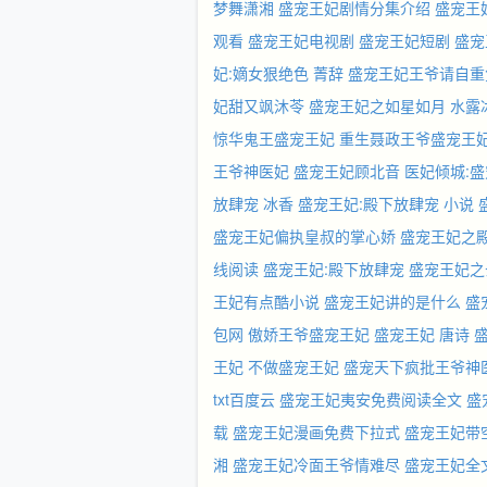
梦舞潇湘
盛宠王妃剧情分集介绍
盛宠王
观看
盛宠王妃电视剧
盛宠王妃短剧
盛宠
妃:嫡女狠绝色 菁辞
盛宠王妃王爷请自重
妃甜又飒沐苓
盛宠王妃之如星如月 水露
惊华鬼王盛宠王妃
重生聂政王爷盛宠王
王爷神医妃
盛宠王妃顾北音
医妃倾城:
放肆宠 冰香
盛宠王妃:殿下放肆宠 小说
盛宠王妃偏执皇叔的掌心娇
盛宠王妃之
线阅读
盛宠王妃:殿下放肆宠
盛宠王妃之
王妃有点酷小说
盛宠王妃讲的是什么
盛
包网
傲娇王爷盛宠王妃
盛宠王妃 唐诗
王妃
不做盛宠王妃
盛宠天下疯批王爷神
txt百度云
盛宠王妃夷安免费阅读全文
盛
载
盛宠王妃漫画免费下拉式
盛宠王妃带
湘
盛宠王妃冷面王爷情难尽
盛宠王妃全