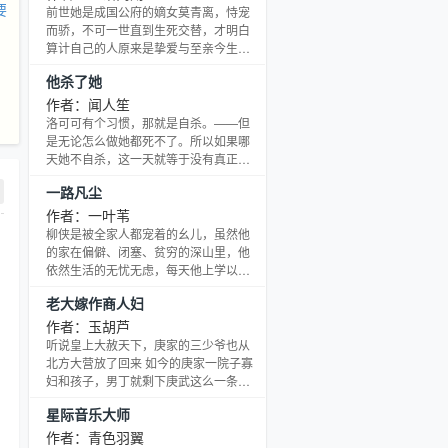
要
要忠勇侯府不倒，谢氏不绝！ 于是，她
前世她是成国公府的嫡女莫青离，恃宠
弃闺房，出侯府，混入皇室隐卫的巢穴
而骄，不可一世直到生死交替，才明白
里习武艺，学权谋。 八年后，她送了皇
算计自己的人原来是挚爱与至亲今生她
室一份天大的谢师礼回京！ 自此，钟鸣
华丽归来，重生为成国公府的庶女，当
他杀了她
鼎食之家的闺阁里多了一双翻云覆雨
今的宠妃莫青衣赵子霈、莫青衣你们可
手。 美人靠上
还记得当年被你们迫害致死的莫青离
作者：闻人笙
么？公告：本文于本周四（5月7日）迎
洛可可有个习惯，那就是自杀。——但
来大结局，在完结当天会从第27章开始
是无论怎么做她都死不了。所以如果哪
倒V，请看过的亲们不要重复购买哦。感
天她不自杀，这一天就等于没有真正度
谢天使们的一路追随，请继续关注罂粟
过。原本她觉得不断自杀是一件非常痛
一路凡尘
的新坑，谢谢！ 介个小剧场 “青离，若
苦的事，直到她认识了一个混蛋男人。
能重来一世，我定不
面对男人层出不穷的杀人方法，洛可可
作者：一叶苇
觉得——她还是吃安眠药吧。死不掉的
柳侠是被全家人都宠着的幺儿，虽然他
妹子谢大家一路的支持。各种E，因为是
的家在偏僻、闭塞、贫穷的深山里，他
重要的事，所以要说两遍存稿坑 一定是
依然生活的无忧无虑，每天他上学以外
他去势的姿势不对狂霸酷炫拽的九千岁
的最大爱好，就是漫山遍野的疯玩，把
老大嫁作商人妇
和被他捧在手心里宠的小青梅 作者专栏
家里折腾地鸡飞狗跳，直到被他视为亲
点击穿越到达作者专
哥哥的柳茂的儿子出生，家里遭遇巨大
作者：玉胡芦
的变故。 看着刚出生的小侄儿被村人当
听说皇上大赦天下，庚家的三少爷也从
做丧门星而遭受冷落和歧视，柳侠开始
北方大营放了回来 如今的庚家一院子寡
觉醒自己身为小叔叔的责任....... 入周三
妇和孩子，男丁就剩下庚武这么一条，
入V，当天三更；以后恢复隔日更，希望
可不比从前风光 秀荷她爹却觉得捡到了
星际音乐大师
能一直得到大家的支持。 感谢大家对文
宝，非要把秀荷和他凑一对 四年过去
的喜爱，
了，那家伙除了高大硬朗，看她的眼神
作者：青色羽翼