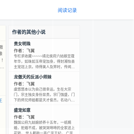
阅读记录
作者的其他小说
贵女明珠
傲
作者：飞翼
豫
专栏求收藏~~~~~靖北侯府六姑娘豆蔻
？！
年华，如珠如玉帝宠加身，得封湘怡县
！）
主宠冠上京。待得美人及笄时，传闻中
深深宠爱她的皇帝陛下千挑万选，十分
龙傲天的反派小师妹
欣慰地将她赐婚予凌阳郡王凌阳郡王俊
;a
美无俦，高贵威仪，然不幸此郡王最厌
作者：飞翼
女子，美人尤甚顾明珠：……陛下我们
虞悠悠本以为自己很幸运。生在大宗
多大仇？！凌阳郡王：叩谢圣恩！日更
门，宗主独女身份显贵。宗门强盛，门
党，男主忠犬，爽文宠文1放心食用
王
下的师兄师姐都是天才俊杰，名动八
(∩_∩)O~感谢茶叶图铺制作封面~5月5
方。她决定躺赢。可万万没有想到，她
盛宠如意
日周四入V，届时三更拱拱大家~
竟然是穿进了一本龙傲天的修仙文里。
龙傲天师兄的白月光小师妹是没可能
作者：飞翼
魏国公府九姑娘娇养十五年，一纸赐
婚，拒婚不成，被哭哭啼啼的全家送上
花轿， 世人都称一声广平王妃。 广平王