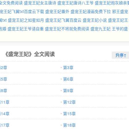
全文免费阅读
盛宠王妃女主唐诗
盛宠王妃唐诗八王爷
盛宠王妃炮灰娘亲
宠王妃飞翼txt百度云下载
盛宠王妃番外
盛宠王妃漫画免费下拉
邪王盛宠
txt
盛宠王妃之如星如月
盛宠王妃飞翼百度云
盛宠王妃小说
盛宠王妃王
逃婚
盛宠王妃王爷请自重
盛宠王妃不将就免费阅读
盛宠九王妃
王爷的盛
《盛宠王妃》全文阅读
升序↑
第2章
第3章
第5章
第6章
第8章
第9章
11章
第12章
14章
第15章
17章
第18章