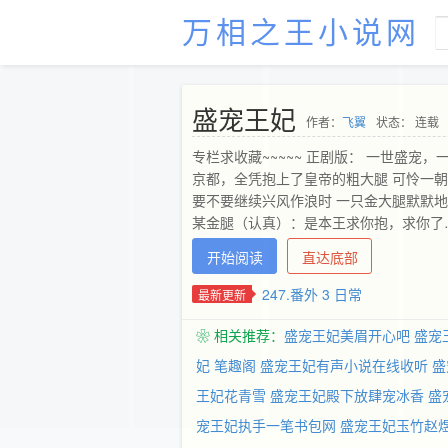
万相之王小说网
盛宠王妃
作者：
飞翼
状态： 连载
专栏求收藏~~~~~ 正剧版： 一世盛宠
京都，全凭抱上了皇帝的粗大腿 可怜一朝
要不要继续兴风作浪时 一只金大腿默默
某金腿（认真）：是本王求你抱，求你了
的故事…… 宅斗宫斗，女主略凶残，1&a
开始阅读
直达底部
品，还是可以信任一下的。 渣翅膀儿其它完结文，据说都是
&amp;gt;
247.番外 3 日常
最新更新
❀ 相关推荐：
盛宠王妃美眉开心吧
盛宠
妃 笔趣阁
盛宠王妃有声小说在线收听
盛
王妃花青雪
盛宠王妃殿下放肆宠冰香
盛
宠王妃执手一笔书包网
盛宠王妃玉竹赵