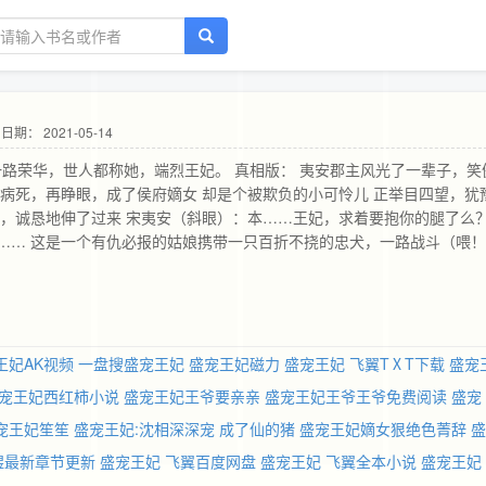
日期： 2021-05-14
，一路荣华，世人都称她，端烈王妃。 真相版： 夷安郡主风光了一辈子，笑
病死，再睁眼，成了侯府嫡女 却是个被欺负的小可怜儿 正举目四望，犹
地，诚恳地伸了过来 宋夷安（斜眼）：本……王妃，求着要抱你的腿了么
…… 这是一个有仇必报的姑娘携带一只百折不挠的忠犬，一路战斗（喂
mp;gt; 爽有，甜有，宠有，虐女主是绝对没有的。日更党，渣翅膀儿的坑
宠文~~&amp;lt;/I&amp;gt; &amp;lt;/a&amp;gt;&amp;lt
王妃AK视频
一盘搜盛宠王妃
盛宠王妃磁力
盛宠王妃 飞翼TⅩT下载
盛宠
宠王妃西红柿小说
盛宠王妃王爷要亲亲
盛宠王妃王爷王爷免费阅读
盛宠
宠王妃笙笙
盛宠王妃:沈相深深宠 成了仙的猪
盛宠王妃嫡女狠绝色菁辞
盛
煜最新章节更新
盛宠王妃 飞翼百度网盘
盛宠王妃 飞翼全本小说
盛宠王妃