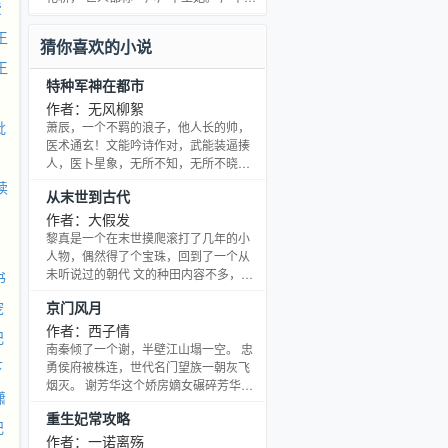
费
美貌无双名扬上京， 与美貌齐名的是，
广平王还有一张喷遍京中无敌手的毒
王
猜你喜欢的小说
嘴。 婚前他叫她肥仔儿，婚后他喊她娇
王
娇…… 魏如意：好想揍他怎么办？ 这是
特种军神在都市
一篇毒舌美人男主和苦逼宫斗宅斗总是
被男主抢走以至不能发挥所长的悲情王
作者：无风柳絮
妃的伤心故事。
批
萧辰，一个不羁的浪子，他人长的帅，
医术通玄！文能吟诗作对，武能装逼揍
人，医卜星象，无所不知，无所不晓！
他是妙手回春的转世华佗！他是令人闻
读
从末世到古代
风丧胆的特种兵王！他是黑暗世界令人
谈之色变的杀手之神！其实，他就是一
作者：大假发
个纯情大男孩。 萧辰的身份扑朔迷离，
黎真是一个在末世摸爬滚打了几年的小
身上迷雾重重，在追寻真像的旅程中，
人物，偶然得了个宝珠，回到了一个从
诸多大敌！究竟谁能笑到最后？
未听说过的朝代 文的种田内容不多，主
书
角不靠种田发家致富，他靠抓鬼赚钱。
宠
京门风月
极品们领便当的速度奇快无比 警告：金
手指粗壮有力，特别特别特别粗的金手
作者：西子情
妃
指，叫金大腿，金身都可以 不走修真路
南秦倾了一个谢，半壁江山塌一空。 忠
线 感情线不是很多，主走剧情 谢谢飘飘
下
勇侯府被株连，世代名门望族一朝灰飞
帮我做的封面图&amp;gt;
烟灭。 谢芳华这个娇房嫡女碾碎芳华，
潇
零落成尘。 本以为尘土皆无，奈何上天
重生妃常攻略
厚爱，再许一世—— 她看着依然繁荣的
妃
家族和平安的至亲，发誓只要她在，定
作者：一诺离殇