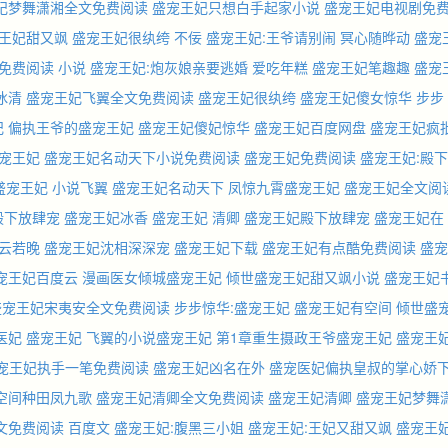
妃梦舞潇湘全文免费阅读
盛宠王妃只想白手起家小说
盛宠王妃电视剧免
王妃甜又飒
盛宠王妃很纨绔 不佞
盛宠王妃:王爷请别闹 冥心随晔动
盛宠
免费阅读 小说
盛宠王妃:炮灰娘亲要逃婚 爱吃年糕
盛宠王妃笔趣趣
盛宠
冰清
盛宠王妃飞翼全文免费阅读
盛宠王妃很纨绔
盛宠王妃傻女惊华
步步
妃
偏执王爷的盛宠王妃
盛宠王妃傻妃惊华
盛宠王妃百度网盘
盛宠王妃疯
盛宠王妃
盛宠王妃名动天下小说免费阅读
盛宠王妃免费阅读
盛宠王妃:殿下
盛宠王妃 小说飞翼
盛宠王妃名动天下
凤惊九霄盛宠王妃
盛宠王妃全文阅
殿下放肆宠
盛宠王妃冰香
盛宠王妃 清卿
盛宠王妃殿下放肆宠
盛宠王妃在
云若晚
盛宠王妃沈相深深宠
盛宠王妃下载
盛宠王妃有点酷免费阅读
盛宠
宠王妃百度云
漫画医女倾城盛宠王妃
倾世盛宠王妃甜又飒小说
盛宠王妃
盛宠王妃宋夷安全文免费阅读
步步惊华:盛宠王妃
盛宠王妃有空间
倾世盛
医妃
盛宠王妃
飞翼的小说盛宠王妃
第1章重生摄政王爷盛宠王妃
盛宠王
宠王妃执手一笔免费阅读
盛宠王妃凶名在外
盛宠医妃偏执皇叔的掌心娇
空间种田凤九歌
盛宠王妃清卿全文免费阅读
盛宠王妃清卿
盛宠王妃梦舞
文免费阅读 百度文
盛宠王妃:腹黑三小姐
盛宠王妃:王妃又甜又飒
盛宠王